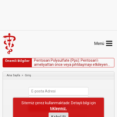
Menü
P
e
n
t
o
s
a
n
P
o
l
y
s
u
l
f
a
t
e
(
P
p
s
)
:
P
e
n
t
o
s
a
n
'
ı
Önemli Bilgiler
a
m
e
l
i
y
a
t
t
a
n
ö
n
c
e
v
e
y
a
p
ı
h
t
ı
l
a
ş
m
a
y
ı
e
t
k
i
l
e
y
e
n
d
i
ğ
e
r
i
l
a
ç
l
a
r
l
a
b
i
r
l
i
k
t
e
d
i
k
k
a
t
l
i
k
u
l
l
a
n
ı
n
.
»
Ana Sayfa
Giriş
Sitemiz çerez kullanmaktadır. Detaylı bilgi için
Beni Hatırla
tıklayınız.
Şifremi Unuttum
Kabul Et
·
Yeni Kullanıcı