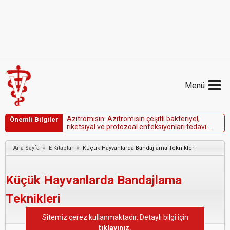
Menü
A
z
i
t
r
o
m
i
s
i
n
:
A
z
i
t
r
o
m
i
s
i
n
ç
e
ş
i
t
l
i
b
a
k
t
e
r
i
y
e
l
,
Önemli Bilgiler
r
i
k
e
t
s
i
y
a
l
v
e
p
r
o
t
o
z
o
a
l
e
n
f
e
k
s
i
y
o
n
l
a
r
ı
t
e
d
a
v
i
e
t
m
e
k
i
ç
i
n
k
u
l
l
a
n
ı
l
ı
r
.
»
»
Ana Sayfa
E-Kitaplar
Küçük Hayvanlarda Bandajlama Teknikleri
Küçük Hayvanlarda Bandajlama
Teknikleri
Sitemiz çerez kullanmaktadır. Detaylı bilgi için
tıklayınız.