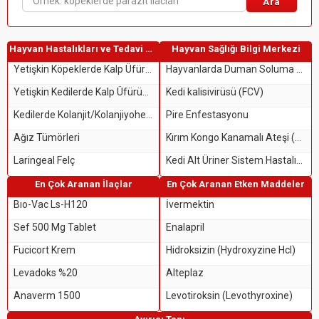
Ara
Hayvan Hastalıkları ve Tedavi Rehberi
Hayvan Sağlığı Bilgi Merkezi
Yetişkin Köpeklerde Kalp Üfürümü
Hayvanlarda Duman Soluma Yaralanması
Yetişkin Kedilerde Kalp Üfürümü
Kedi kalisivirüsü (FCV)
Kedilerde Kolanjit/Kolanjiyohepatit
Pire Enfestasyonu
Ağız Tümörleri
Kırım Kongo Kanamalı Ateşi (KKKA)
Laringeal Felç
Kedi Alt Üriner Sistem Hastalığı (FLUTD)
En Çok Aranan İlaçlar
En Çok Aranan Etken Maddeler
Bıo-Vac Ls-H120
İvermektin
Sef 500 Mg Tablet
Enalapril
Fucicort Krem
Hidroksizin (Hydroxyzine Hcl)
Levadoks %20
Alteplaz
Anaverm 1500
Levotiroksin (Levothyroxine)