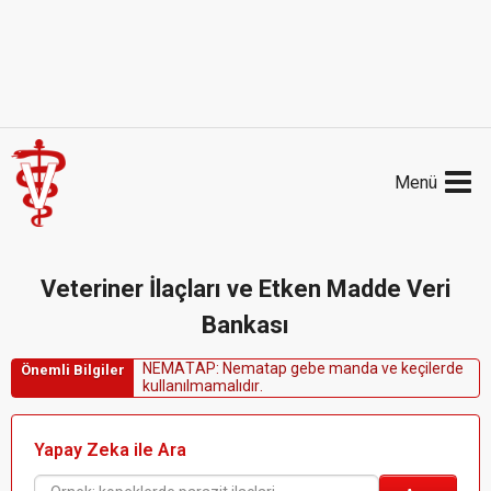
Menü
Veteriner İlaçları ve Etken Madde Veri
Bankası
N
E
M
A
T
A
P
:
N
e
m
a
t
a
p
g
e
b
e
m
a
n
d
a
v
e
k
e
ç
i
l
e
r
d
e
Önemli Bilgiler
k
u
l
l
a
n
ı
l
m
a
m
a
l
ı
d
ı
r
.
Yapay Zeka ile Ara