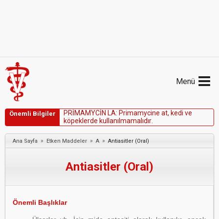
Menü
P
R
İ
M
A
M
Y
C
İ
N
L
A
:
P
r
i
m
a
m
y
c
i
n
e
a
t
,
k
e
d
i
v
e
Önemli Bilgiler
k
ö
p
e
k
l
e
r
d
e
k
u
l
l
a
n
ı
l
m
a
m
a
l
ı
d
ı
r
.
»
»
»
Ana Sayfa
Etken Maddeler
A
Antiasitler (Oral)
Antiasitler (Oral)
Önemli Başlıklar