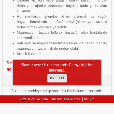
Ülserler vb. İçin mide antasiti olarak kullanılır, ancak
daha yeni ajanlar tarafından büyük ölçüde yerini alan
kullanılır
Ruminantlarda işkembe pH'ını artırmak ve küçük
hayvan hastalarda hiperfosfatemiyi (alüminyum tuzları)
tedavi etmek için hala yararlıdır.
Magnezyum tuzları böbrek hastalığı olan hastalarda
kontrendikedir
Kalsiyum ve magnezyum tuzları kabızlığa neden olabilir;
magnezyum tuzları ishale neden olabilir
Kronik kullanım
Devamını görebilmek için üye olmanız
Sitemiz çerez kullanmaktadır. Detaylı bilgi için
gerekmektedir. Üye olmak için lütfen tıklayınız.
tıklayınız.
Kabul Et
'Antiasitler (Oral)' Etken Maddeli İlaçlar
Bu etken maddeye sahip başka bir ilaç bulunmamaktadır.
2026 © Vetilac.com
Kullanıcı Sözleşmesi
İletişim