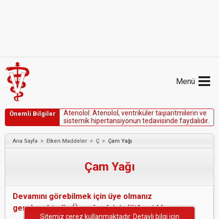
Menü
A
t
e
n
o
l
o
l
:
A
t
e
n
o
l
o
l
,
v
e
n
t
r
i
k
ü
l
e
r
t
a
ş
i
a
r
i
t
m
i
l
e
r
i
n
v
e
Önemli Bilgiler
s
i
s
t
e
m
i
k
h
i
p
e
r
t
a
n
s
i
y
o
n
u
n
t
e
d
a
v
i
s
i
n
d
e
f
a
y
d
a
l
ı
d
ı
r
.
»
»
»
Ana Sayfa
Etken Maddeler
Ç
Çam Yağı
Çam Yağı
Devamını görebilmek için üye olmanız
gerekmektedir. Üye olmak için lütfen tıklayınız.
Sitemiz çerez kullanmaktadır. Detaylı bilgi için