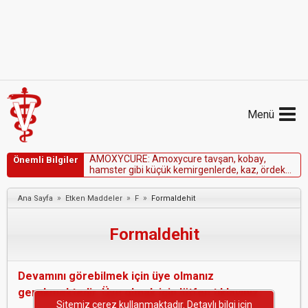
Menü
A
M
O
X
Y
C
U
R
E
:
A
m
o
x
y
c
u
r
e
t
a
v
ş
a
n
,
k
o
b
a
y
,
Önemli Bilgiler
h
a
m
s
t
e
r
g
i
b
i
k
ü
ç
ü
k
k
e
m
i
r
g
e
n
l
e
r
d
e
,
k
a
z
,
ö
r
d
e
k
g
i
b
i
p
e
r
d
e
a
y
a
k
l
ı
l
a
r
d
a
v
e
e
r
g
i
n
a
t
l
a
r
d
a
k
o
n
t
r
e
n
d
i
k
e
d
i
r
.
»
»
»
Ana Sayfa
Etken Maddeler
F
Formaldehit
Formaldehit
Devamını görebilmek için üye olmanız
gerekmektedir. Üye olmak için lütfen tıklayınız.
Sitemiz çerez kullanmaktadır. Detaylı bilgi için