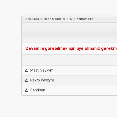
»
»
»
Ana Sayfa
Etken Maddeler
K
Kemotripsin
Devamını görebilmek için üye olmanız gerekmekt
Masti Veyxym
Nekro Veyxym
Sanditan