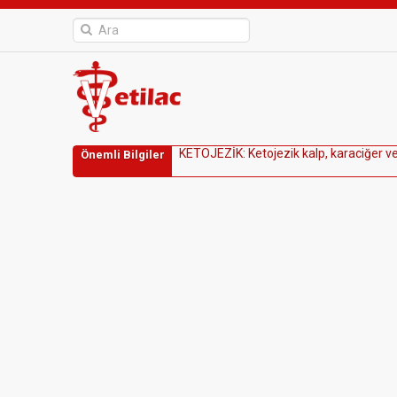
K
E
T
O
J
E
Z
İ
K
:
K
e
t
o
j
e
z
i
k
k
a
l
p
,
k
a
r
a
c
i
ğ
e
r
v
Önemli Bilgiler