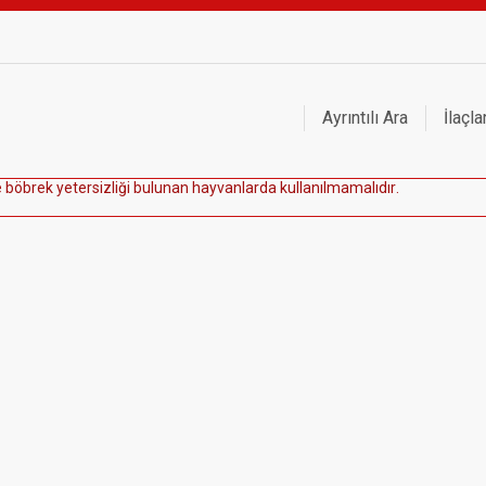
Ayrıntılı Ara
İlaçla
e
b
ö
b
r
e
k
y
e
t
e
r
s
i
z
l
i
ğ
i
b
u
l
u
n
a
n
h
a
y
v
a
n
l
a
r
d
a
k
u
l
l
a
n
ı
l
m
a
m
a
l
ı
d
ı
r
.