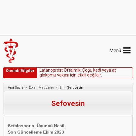
Menü
L
a
t
a
n
o
p
r
o
s
t
O
f
t
a
l
m
i
k
:
Ç
o
ğ
u
k
e
d
i
v
e
y
a
a
t
Önemli Bilgiler
g
l
o
k
o
m
u
v
a
k
a
s
ı
i
ç
i
n
e
t
k
i
l
i
d
e
ğ
i
l
d
i
r
.
»
»
»
Ana Sayfa
Etken Maddeler
S
Sefovesin
Sefovesin
Sefalosporin, Üçüncü Nesil​
Son Güncelleme Ekim 2023