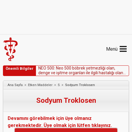
Menü
N
E
O
5
0
0
:
N
e
o
5
0
0
b
ö
b
r
e
k
y
e
t
m
e
z
l
i
ğ
i
o
l
a
n
,
Önemli Bilgiler
d
e
n
g
e
v
e
i
ş
i
t
m
e
o
r
g
a
n
l
a
r
ı
i
l
e
i
l
g
i
l
i
h
a
s
t
a
l
ı
ğ
ı
o
l
a
n
h
a
y
v
a
n
l
a
r
d
a
k
u
l
l
a
n
ı
l
m
a
s
ı
k
o
n
t
r
e
n
d
i
k
e
d
i
r
.
»
»
»
Ana Sayfa
Etken Maddeler
S
Sodyum Troklosen
Sodyum Troklosen
Devamını görebilmek için üye olmanız
gerekmektedir. Üye olmak için lütfen tıklayınız.