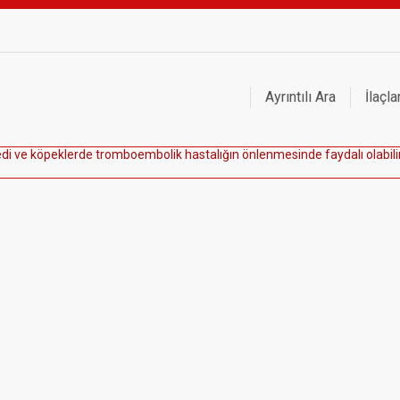
Ayrıntılı Ara
İlaçla
e
d
i
v
e
k
ö
p
e
k
l
e
r
d
e
t
r
o
m
b
o
e
m
b
o
l
i
k
h
a
s
t
a
l
ı
ğ
ı
n
ö
n
l
e
n
m
e
s
i
n
d
e
f
a
y
d
a
l
ı
o
l
a
b
i
l
i