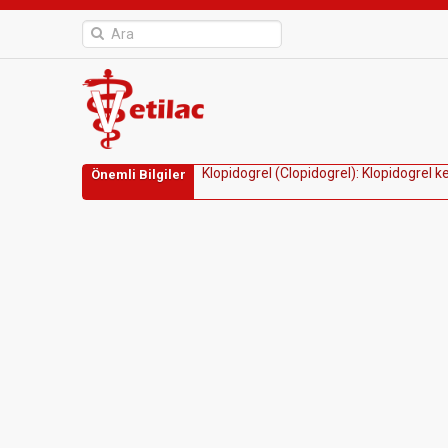
K
l
o
p
i
d
o
g
r
e
l
(
C
l
o
p
i
d
o
g
r
e
l
)
:
K
l
o
p
i
d
o
g
r
e
l
k
Önemli Bilgiler