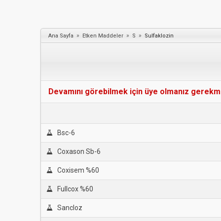
»
»
»
Ana Sayfa
Etken Maddeler
S
Sulfaklozin
Devamını görebilmek için üye olmanız gerekmekt
Bsc-6
Coxason Sb-6
Coxisem %60
Fullcox %60
Sancloz