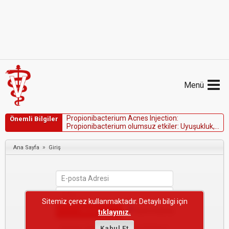
Menü
P
r
o
p
i
o
n
i
b
a
c
t
e
r
i
u
m
A
c
n
e
s
I
n
j
e
c
t
i
o
n
:
Önemli Bilgiler
P
r
o
p
i
o
n
i
b
a
c
t
e
r
i
u
m
o
l
u
m
s
u
z
e
t
k
i
l
e
r
:
U
y
u
ş
u
k
l
u
k
,
h
i
p
e
r
t
e
r
m
i
,
t
i
t
r
e
m
e
v
e
a
n
o
r
e
k
s
i
.
A
n
a
f
i
l
a
k
t
i
k
r
e
a
k
s
i
y
o
n
l
a
r
m
ü
m
k
ü
n
d
ü
r
.
»
Ana Sayfa
Giriş
Sitemiz çerez kullanmaktadır. Detaylı bilgi için
Beni Hatırla
tıklayınız.
Şifremi Unuttum
Kabul Et
·
Yeni Kullanıcı