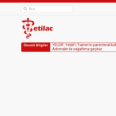
Y
E
L
D
İ
F
:
Y
e
l
d
i
f
|
T
i
a
m
i
n
'
i
n
p
a
r
e
n
t
e
r
a
l
k
u
l
Önemli Bilgiler
A
d
r
e
n
a
l
i
n
i
l
e
s
a
ğ
a
l
t
ı
m
a
g
e
ç
i
n
i
z
.