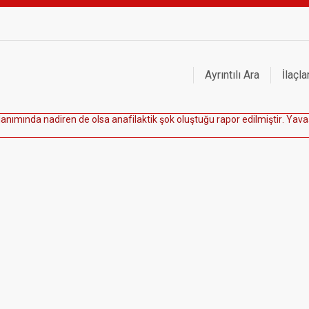
Ayrıntılı Ara
İlaçla
l
a
n
ı
m
ı
n
d
a
n
a
d
i
r
e
n
d
e
o
l
s
a
a
n
a
f
i
l
a
k
t
i
k
ş
o
k
o
l
u
ş
t
u
ğ
u
r
a
p
o
r
e
d
i
l
m
i
ş
t
i
r
.
Y
a
v
a