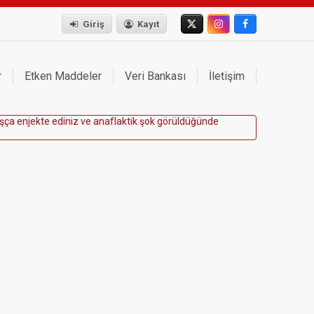
Giriş
Kayıt
r
Etken Maddeler
Veri Bankası
İletişim
ş
ç
a
e
n
j
e
k
t
e
e
d
i
n
i
z
v
e
a
n
a
f
l
a
k
t
i
k
ş
o
k
g
ö
r
ü
l
d
ü
ğ
ü
n
d
e