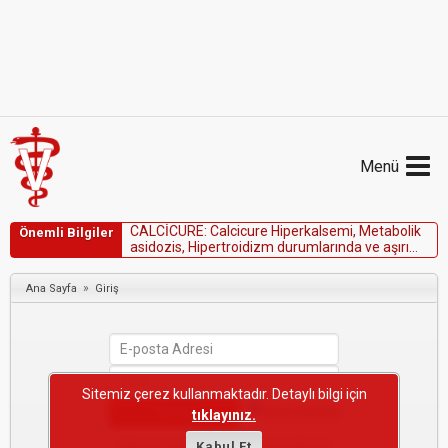
Menü
C
A
L
C
İ
C
U
R
E
:
C
a
l
c
i
c
u
r
e
H
i
p
e
r
k
a
l
s
e
m
i
,
M
e
t
a
b
o
l
i
k
Önemli Bilgiler
a
s
i
d
o
z
i
s
,
H
i
p
e
r
t
r
o
i
d
i
z
m
d
u
r
u
m
l
a
r
ı
n
d
a
v
e
a
ş
ı
r
ı
s
i
n
i
r
s
e
l
b
e
l
i
r
t
i
l
e
r
i
n
v
a
r
l
ı
ğ
ı
n
d
a
k
u
l
l
a
n
ı
l
m
a
z
.
»
Ana Sayfa
Giriş
Sitemiz çerez kullanmaktadır. Detaylı bilgi için
Beni Hatırla
tıklayınız.
Şifremi Unuttum
Kabul Et
·
Yeni Kullanıcı