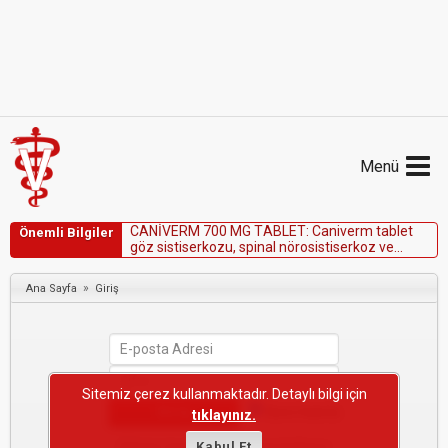
Menü
C
A
N
İ
V
E
R
M
7
0
0
M
G
T
A
B
L
E
T
:
C
a
n
i
v
e
r
m
t
a
b
l
e
t
Önemli Bilgiler
g
ö
z
s
i
s
t
i
s
e
r
k
o
z
u
,
s
p
i
n
a
l
n
ö
r
o
s
i
s
t
i
s
e
r
k
o
z
v
e
k
a
r
a
c
i
ğ
e
r
y
e
t
m
e
z
l
i
ğ
i
n
d
e
k
o
n
t
r
e
n
d
i
k
e
d
i
r
.
»
Ana Sayfa
Giriş
Sitemiz çerez kullanmaktadır. Detaylı bilgi için
Beni Hatırla
tıklayınız.
Şifremi Unuttum
Kabul Et
·
Yeni Kullanıcı