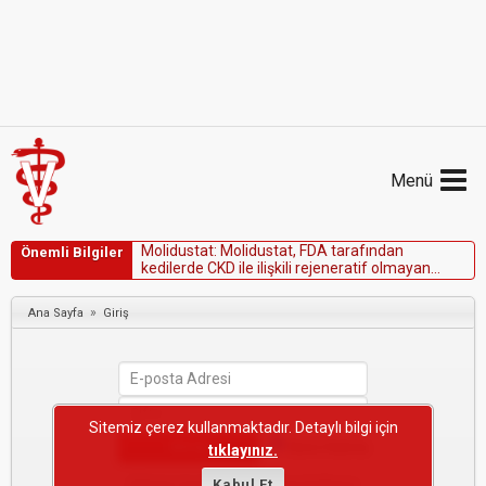
Menü
M
o
l
i
d
u
s
t
a
t
:
M
o
l
i
d
u
s
t
a
t
,
F
D
A
t
a
r
a
f
ı
n
d
a
n
Önemli Bilgiler
k
e
d
i
l
e
r
d
e
C
K
D
i
l
e
i
l
i
ş
k
i
l
i
r
e
j
e
n
e
r
a
t
i
f
o
l
m
a
y
a
n
a
n
e
m
i
n
i
n
k
o
n
t
r
o
l
ü
i
ç
i
n
k
o
ş
u
l
l
u
o
l
a
r
a
k
o
n
a
y
l
a
n
m
ı
ş
t
ı
r
.
»
Ana Sayfa
Giriş
Sitemiz çerez kullanmaktadır. Detaylı bilgi için
Beni Hatırla
tıklayınız.
Şifremi Unuttum
Kabul Et
·
Yeni Kullanıcı