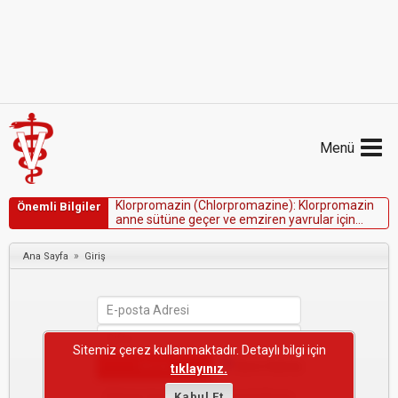
Menü
K
l
o
r
p
r
o
m
a
z
i
n
(
C
h
l
o
r
p
r
o
m
a
z
i
n
e
)
:
K
l
o
r
p
r
o
m
a
z
i
n
Önemli Bilgiler
a
n
n
e
s
ü
t
ü
n
e
g
e
ç
e
r
v
e
e
m
z
i
r
e
n
y
a
v
r
u
l
a
r
i
ç
i
n
g
ü
v
e
n
l
i
k
g
a
r
a
n
t
i
e
d
i
l
e
m
e
z
.
»
Ana Sayfa
Giriş
Sitemiz çerez kullanmaktadır. Detaylı bilgi için
Beni Hatırla
tıklayınız.
Şifremi Unuttum
Kabul Et
·
Yeni Kullanıcı