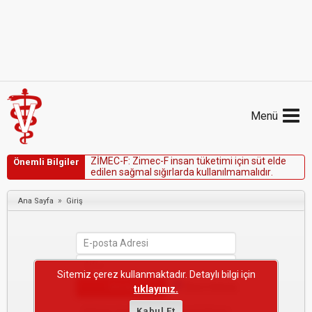
Menü
Z
İ
M
E
C
-
F
:
Z
i
m
e
c
-
F
i
n
s
a
n
t
ü
k
e
t
i
m
i
i
ç
i
n
s
ü
t
e
l
d
e
Önemli Bilgiler
e
d
i
l
e
n
s
a
ğ
m
a
l
s
ı
ğ
ı
r
l
a
r
d
a
k
u
l
l
a
n
ı
l
m
a
m
a
l
ı
d
ı
r
.
»
Ana Sayfa
Giriş
Sitemiz çerez kullanmaktadır. Detaylı bilgi için
Beni Hatırla
tıklayınız.
Şifremi Unuttum
Kabul Et
·
Yeni Kullanıcı