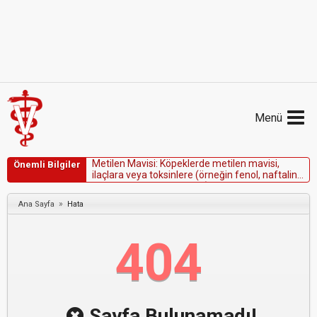
Menü
M
e
t
i
l
e
n
M
a
v
i
s
i
:
K
ö
p
e
k
l
e
r
d
e
m
e
t
i
l
e
n
m
a
v
i
s
i
,
Önemli Bilgiler
i
l
a
ç
l
a
r
a
v
e
y
a
t
o
k
s
i
n
l
e
r
e
(
ö
r
n
e
ğ
i
n
f
e
n
o
l
,
n
a
f
t
a
l
i
n
,
h
i
d
r
o
k
s
i
ü
r
e
,
f
e
n
a
z
o
p
i
r
i
d
i
n
)
b
a
ğ
l
ı
m
e
t
h
e
m
o
g
l
o
b
i
n
e
m
i
n
i
n
t
e
d
a
v
i
s
i
n
d
e
»
Ana Sayfa
Hata
d
ü
ş
ü
n
ü
l
e
b
i
l
i
r
.
404
Sayfa Bulunamadı!