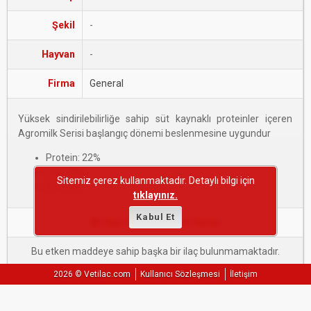
Şekil
-
Hayvan
-
Firma
General
Yüksek sindirilebilirliğe sahip süt kaynaklı proteinler içeren
Agromilk Serisi başlangıç dönemi beslenmesine uygundur
Protein: 22%
Yağ: 19%
Sitemiz çerez kullanmaktadır. Detaylı bilgi için
Lif: 0,2%
tıklayınız.
Kabul Et
Aynı Etken Maddeli İlaçlar
Bu etken maddeye sahip başka bir ilaç bulunmamaktadır.
2026 © Vetilac.com
Kullanıcı Sözleşmesi
İletişim