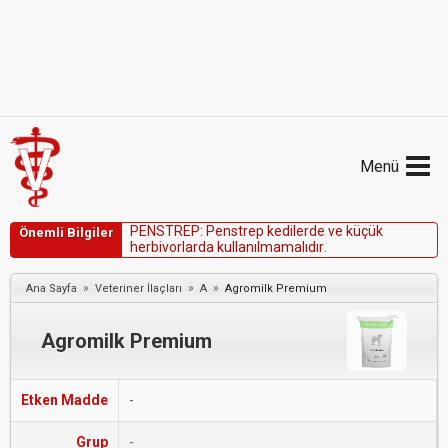
Menü
P
E
N
S
T
R
E
P
:
P
e
n
s
t
r
e
p
k
e
d
i
l
e
r
d
e
v
e
k
ü
ç
ü
k
Önemli Bilgiler
h
e
r
b
i
v
o
r
l
a
r
d
a
k
u
l
l
a
n
ı
l
m
a
m
a
l
ı
d
ı
r
.
»
»
»
Ana Sayfa
Veteriner İlaçları
A
Agromilk Premium
Agromilk Premium
Etken Madde
-
Grup
-