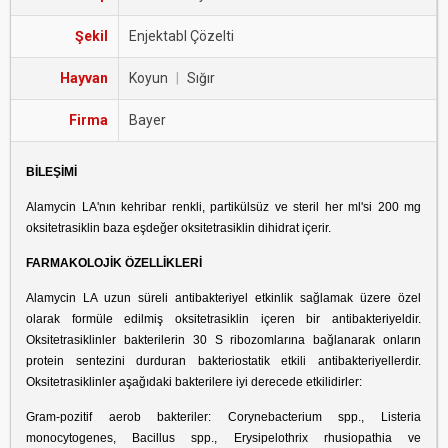
Şekil
Enjektabl Çözelti
Hayvan
Koyun
|
Sığır
Firma
Bayer
BİLEŞİMİ
Alamycin LA'nın kehribar renkli, partikülsüz ve steril her ml'si 200 mg
oksitetrasiklin baza eşdeğer oksitetrasiklin dihidrat içerir.
FARMAKOLOJİK ÖZELLİKLERİ
Alamycin LA uzun süreli antibakteriyel etkinlik sağlamak üzere özel
olarak formüle edilmiş oksitetrasiklin içeren bir antibakteriyeldir.
Oksitetrasiklinler bakterilerin 30 S ribozomlarına bağlanarak onların
protein sentezini durduran bakteriostatik etkili antibakteriyellerdir.
Oksitetrasiklinler aşağıdaki bakterilere iyi derecede etkilidirler:
Gram-pozitif aerob bakteriler: Corynebacterium spp., Listeria
monocytogenes, Bacillus spp., Erysipelothrix rhusiopathia ve