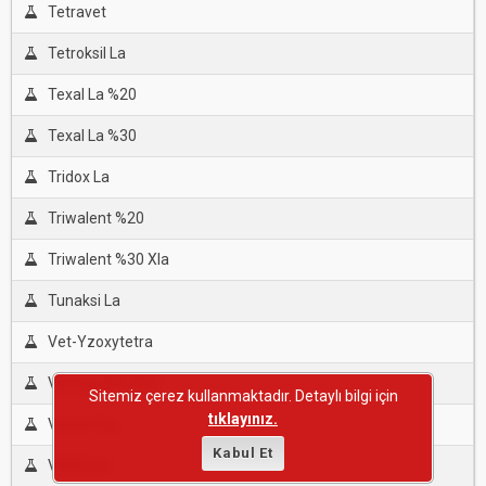
Tetravet
Tetroksil La
Texal La %20
Texal La %30
Tridox La
Triwalent %20
Triwalent %30 Xla
Tunaksi La
Vet-Yzoxytetra
Vimoxy-B %75.5
Sitemiz çerez kullanmaktadır. Detaylı bilgi için
tıklayınız.
Viocid-Oxy
Kabul Et
Vitaform