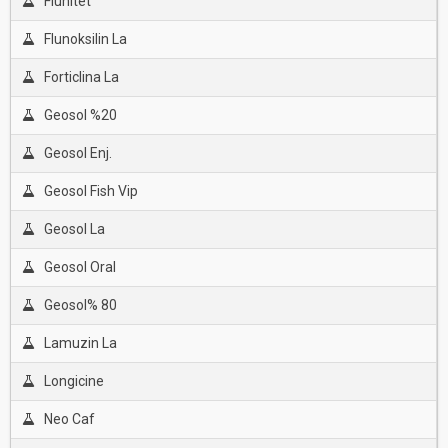
Flunitet
Flunoksilin La
Forticlina La
Geosol %20
Geosol Enj.
Geosol Fish Vip
Geosol La
Geosol Oral
Geosol% 80
Lamuzin La
Longicine
Neo Caf