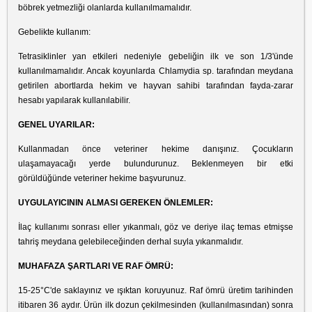
böbrek yetmezliği olanlarda kullanılmamalıdır.
Gebelikte kullanım:
Tetrasiklinler yan etkileri nedeniyle gebeliğin ilk ve son 1/3'ünde
kullanılmamalıdır. Ancak koyunlarda Chlamydia sp. tarafından meydana
getirilen abortlarda hekim ve hayvan sahibi tarafından fayda-zarar
hesabı yapılarak kullanılabilir.
GENEL UYARILAR:
Kullanmadan önce veteriner hekime danışınız. Çocukların
ulaşamayacağı yerde bulundurunuz. Beklenmeyen bir etki
görüldüğünde veteriner hekime başvurunuz.
UYGULAYICININ ALMASI GEREKEN ÖNLEMLER:
İlaç kullanımı sonrası eller yıkanmalı, göz ve deriye ilaç temas etmişse
tahriş meydana gelebileceğinden derhal suyla yıkanmalıdır.
MUHAFAZA ŞARTLARI VE RAF ÖMRÜ:
15-25°C'de saklayınız ve ışıktan koruyunuz. Raf ömrü üretim tarihinden
itibaren 36 aydır. Ürün ilk dozun çekilmesinden (kullanılmasından) sonra