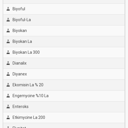
Biyoful
Biyoful-La
Biyokan
Biyokan La
Biyokan La 300
Dianalix
Diyanex
Ekomisin La % 20
Engemycine %10 La
Enteroks
Etkimycine La 200