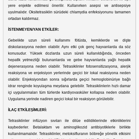
yere enjekte edilmesi önerilir. Kullanırken asepsi ve antisepsiye
uyulmalıdır. Oksitetrasiklin sürüdeki chlamydia enfeksiyonunu tamamen
ortadan kaldırmaz.
İSTENMEYEN/YAN ETKİLER:
Gebelikte uzun süreli kullanımı fötüsta, kemiklerde ve dişte
diskolarasyona neden olabilir. Aynı etki çok genç hayvanlarda da söz
konusudur. Yüksek dozlarda uzun süreli kullanıldığında, önceden
hepatlk yetmezliği bulunanlarda ve gebe hayvanlarda yağlı hepatik
dejenerasyona neden olabilir. Tetrasiklinler fotosensitizasyona, alerjik
reaksiyona ve enjeksiyon yerlerinde geçici bir lokal reaksiyona neden
olabilir. Enjeksiyondan sonra sığırlarda geçici hemoglobinüriye bağlı
idrar renginde koyulaşma meydana gelebilir. Tetrasiklinlerin hızlı damar
içi uygulanmaları tüm türlerde kardiyovasküler kollapsa neden olabilir.
Uygulama yerinde nadiren geçici lokal bir reaksiyon görülebilir.
İLAÇ ETKİLEŞİMLERİ:
Tetrasiklinler infüzyon sıvıları ile dilüe edildiklerinde etkinliklerini
kaybederler. Betalaktam ve aminoglikozid antibiyotiklerle birlikte
kullanılmamalıdır. Tetrasiklinler, metoksifluranın böbreğe yönelik etkisini