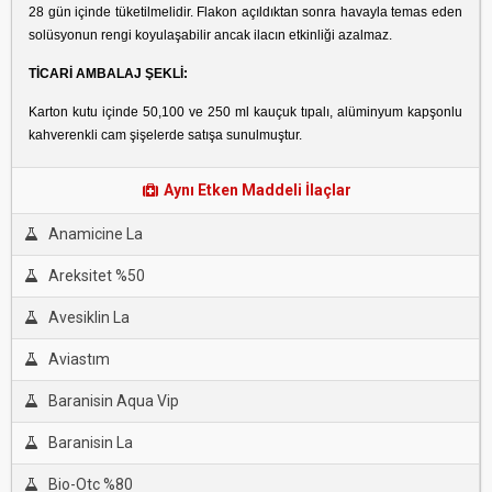
28 gün içinde tüketilmelidir. Flakon açıldıktan sonra havayla temas eden
solüsyonun rengi koyulaşabilir ancak ilacın etkinliği azalmaz.
TİCARİ AMBALAJ ŞEKLİ:
Karton kutu içinde 50,100 ve 250 ml kauçuk tıpalı, alüminyum kapşonlu
kahverenkli cam şişelerde satışa sunulmuştur.
Aynı Etken Maddeli İlaçlar
Anamicine La
Areksitet %50
Avesiklin La
Aviastım
Baranisin Aqua Vip
Baranisin La
Bio-Otc %80