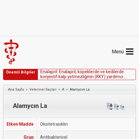
Menü
E
n
a
l
a
p
r
i
l
:
E
n
a
l
a
p
r
i
l
,
k
ö
p
e
k
l
e
r
d
e
v
e
k
e
d
i
l
e
r
d
e
Önemli Bilgiler
k
o
n
j
e
s
t
i
f
k
a
l
p
y
e
t
m
e
z
l
i
ğ
i
n
i
n
(
K
K
Y
)
y
a
r
d
ı
m
c
ı
t
e
d
a
v
i
s
i
n
d
e
y
a
r
a
r
l
ı
o
l
a
b
i
l
i
r
.
»
»
»
Ana Sayfa
Veteriner İlaçları
A
Alamycın La
Alamycın La
Etken Madde
Oksitetrasiklin
Grup
Antibakteriyel