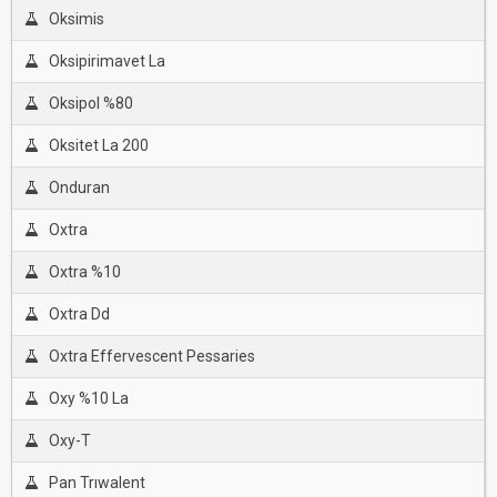
Oksimis
Oksipirimavet La
Oksipol %80
Oksitet La 200
Onduran
Oxtra
Oxtra %10
Oxtra Dd
Oxtra Effervescent Pessaries
Oxy %10 La
Oxy-T
Pan Trıwalent