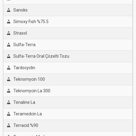
Sanoks
Simoxy Fısh %75.5
Straxol
Sulfa-Terra
Sulfa-Terra Oral Çözelti Tozu
Tardocyclin
Teknomycin 100
Teknomycin La 300
Tenaline La
Teramedcin La
Terracid %90