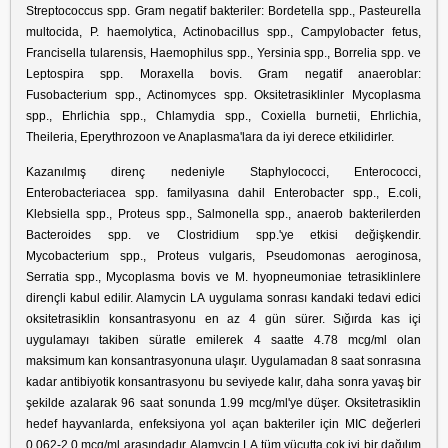
Streptococcus spp. Gram negatif bakteriler: Bordetella spp., Pasteurella
multocida, P. haemolytica, Actinobacillus spp., Campylobacter fetus,
Francisella tularensis, Haemophilus spp., Yersinia spp., Borrelia spp. ve
Leptospira spp. Moraxella bovis. Gram negatif anaeroblar:
Fusobacterium spp., Actinomyces spp. Oksitetrasiklinler Mycoplasma
spp., Ehrlichia spp., Chlamydia spp., Coxiella burnetii, Ehrlichia,
Theileria, Eperythrozoon ve Anaplasma'lara da iyi derece etkilidirler.
Kazanılmış direnç nedeniyle Staphylococci, Enterococci,
Enterobacteriacea spp. familyasına dahil Enterobacter spp., E.coli,
Klebsiella spp., Proteus spp., Salmonella spp., anaerob bakterilerden
Bacteroides spp. ve Clostridium spp.'ye etkisi değişkendir.
Mycobacterium spp., Proteus vulgaris, Pseudomonas aeroginosa,
Serratia spp., Mycoplasma bovis ve M. hyopneumoniae tetrasiklinlere
dirençli kabul edilir. Alamycin LA uygulama sonrası kandaki tedavi edici
oksitetrasiklin konsantrasyonu en az 4 gün sürer. Sığırda kas içi
uygulamayı takiben süratle emilerek 4 saatte 4.78 mcg/ml olan
maksimum kan konsantrasyonuna ulaşır. Uygulamadan 8 saat sonrasına
kadar antibiyotik konsantrasyonu bu seviyede kalır, daha sonra yavaş bir
şekilde azalarak 96 saat sonunda 1.99 mcg/ml'ye düşer. Oksitetrasiklin
hedef hayvanlarda, enfeksiyona yol açan bakteriler için MIC değerleri
0.062-2.0 mcg/ml arasındadır. Alamycin LA tüm vücutta çok iyi bir dağılım