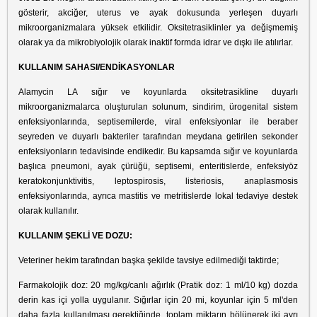
gösterir, akciğer, uterus ve ayak dokusunda yerleşen duyarlı
mikroorganizmalara yüksek etkilidir. Oksitetrasiklinler ya değişmemiş
olarak ya da mikrobiyolojik olarak inaktif formda idrar ve dışkı ile atılırlar.
KULLANIM SAHASI/ENDİKASYONLAR
Alamycin LA sığır ve koyunlarda oksitetrasikline duyarlı
mikroorganizmalarca oluşturulan solunum, sindirim, ürogenital sistem
enfeksiyonlarında, septisemilerde, viral enfeksiyonlar ile beraber
seyreden ve duyarlı bakteriler tarafından meydana getirilen sekonder
enfeksiyonların tedavisinde endikedir. Bu kapsamda sığır ve koyunlarda
başlıca pneumoni, ayak çürüğü, septisemi, enteritislerde, enfeksiyöz
keratokonjunktivitis, leptospirosis, listeriosis, anaplasmosis
enfeksiyonlarında, ayrıca mastitis ve metritislerde lokal tedaviye destek
olarak kullanılır.
KULLANIM ŞEKLİ VE DOZU:
Veteriner hekim tarafından başka şekilde tavsiye edilmediği taktirde;
Farmakolojik doz: 20 mg/kg/canlı ağırlık (Pratik doz: 1 ml/10 kg) dozda
derin kas içi yolla uygulanır. Sığırlar için 20 mi, koyunlar için 5 ml'den
daha fazla kullanılması gerektiğinde, toplam miktarın bölünerek iki ayrı