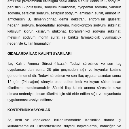
arttırır ve protrombinin etkinliğini baskı altına alabilir. Penisilin G sodyum,
penisilin G potasyum, sodyum bikarbonat, tiyopental sodyum, varfarin
sodyum, sefalotin sodyum, sefapirin sodyum, amikasin sülfat, aminofilin,
amfoterisin B, dimenhidrinat, demir dekstran, eritromisin glusefat,
heparin sodyum, fenobarbital sodyum, hidrokortizon sodyum süksinat,
kalsiyum klorür, kalsiyum glukonat, kloramfenikol sodyum süksinat,
metisilin sodyum, morfin sülfat ile birlikte farmakolojik uyumsuzluk
nedeniyle kullanılmamalıdır.
GIDALARDA İLAÇ KALINTI UYARILARI:
İlaç Kalıntı Arınma Süresi (i.k.a.s.): Tedavi süresince ve son ilaç
uygulamasından sonra 28 gün geçmeden sığır ve koyunlar kesime
gönderilmemel dir. Tedavi süresince ve son ilaç uygulamasından sonra
12 gün (24 sağım) süreyle elde edilen inek ve koyun sütleri insan
tüketimine sunulmamalıdır. Sütteki ilaç kalıntı arınma süresinin uzun
olması nedeniyle, insan tüketimi için süt elde edilen sığır ve koyunlarda
uygulanması tavsiye edilmez.
KONTRENDİKASYONLAR
:
At, kedi ve köpeklerde kullanılmamalıdır. Kesinlikle damar içi
kullanılmamalıdır. Oksitetrasikline duyarlı hayvanlarda, karaciğer ve