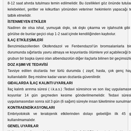
8-12 saat ahırda tutulması temin edilmelidir. Bu özellikleri göz önünde tutul
kelebekleri, şeritler ve kılkurtları yönünden veteriner hekimlerin yapacağı 
tatbik etmelidir.
İSTENMEYEN ETKİLER
Nadiren de olsa ishal, yumuşak dışkı, sık dışkı çıkarma ve iştahsızlık gibi
görülse de bunlar geçici olup 1-2 saat içinde kendiliğinden kaybolur.
İLAÇ ETKİLEŞİMLERİ
Benzimidazollerden Oksfendazol ve Fenbendazol’ün bromsalanlarla birli
durumunda sığırlarda yavru atmaya ve koyunlarda ölümlere yol açabileceği bil
grubun bir başka üyesi olan albendazolün diğer ilaçlarla bilinen bir geçimsizliğ
DOZ AŞIMI VE TEDAVİSİ
Tavsiye edilen dozlarda her türlü durumda ( zayıf, hasta, çok genç ha
kullanılabilir. Beş misline kadar varan dozlarda güvenilirdir.
GIDALARDA İLAÇ KALINTI UYARILARI
İlaç kalıntı arınma süresi ( i.k.a.s.) :Tedavi süresince ve son ilaç uygulamas
koyunlar 14 gün geçmeden kesime gönderilmemelidir. Tedavi süres
uygulamasından sonra süt 3 gün (6 sağım) süreyle insan tüketimine sunulmam
KONTRAENDİKASYONLARI
Embriyotoksik ve teratojenik etkilerinden dolayı gebeliğin ilk 45
kullanılmamalıdır.
GENEL UYARILAR