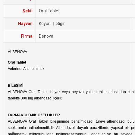
Şekil
Oral Tablet
Hayvan
Koyun
|
Sığır
Firma
Denova
ALBENOVA
Oral Tablet
Veteriner Antihelmintik
BİLEŞİMİ
ALBENOVA Oral Tablet, beyaz veya beyaza yakın renkte ortasından çentik
tablette 300 mg albendazol içerir.
FARMAKOLOJİK ÖZELLİKLER
ALBENOVA Oral Tablet bileşiminde benzimidazol türevi albendazol bulu
spektrumlu antihelmentikdir. Albendazol duyarlı parazitlerde yapısal bir pr
bağlanarak mikrotubullerin polimerazasyonunu engeller ve bu sayede p