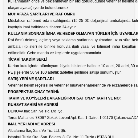
Kullanmadan önce ve beklenmeyen bir etki görüldüğünde veteriner hekime da
ulaşamayacağı yerde bulundurunuz.
MUHAFAZA ŞARTLARI VE RAF ÖMRÜ
Müstahzar raf ömrü oda sıcaklığında (15-25 0C’de),orijinal ambalajında ku
kaydıyla imal tarihinden itibaren 24 aydır.
KULLANIM SONRASI İMHA VE HEDEF OLMAYAN TÜRLER İÇİN UYARILA
Raf ömrü dolmuş, açılmış veya saklama şartlarına uyulmadan uzun süre beklet
ambalajı (blister) ile birlikte konuyla ilgili yasal ve bilimsel imha koşulla
edilmelidir. Gebe manda ve keçilerde uygulanmamalıdır.
TİCARİ TAKDİM ŞEKLİ
Karton kutu içinde alüminyum folyolu blisterler halinde 10 adet, 20 adet, 30 
PE şişelerde 50 ve 100 adetlik tabletler şeklinde satışa sunulmuştur.
SATIŞ YERİ VE ŞARTLARI
Veteriner hekim reçetesi ile veteriner muayenehanelerinde ve eczanelerde sat
PROSPEKTÜS ONAY TARİHİ:
TARIM VE KÖYİŞLERİ BAKANLIĞI RUHSAT ONAY TARİH VE NO:
RUHSAT SAHİBİ VE ADRESİ
DENOVA İlaç San. ve Tic. Ltd. Şti.
Toros Mahallesi 78067 Sokak Levent Apt. Kat: 1 Daire: 1 01170 Çukurova/A
İMAL YERİ ADI VE ADRESİ
Albafarma İlaç San. Ve Tic. Ltd. Şti.
İstanbul Tuzla Org. San. Bölgesi 8. Cd. No: 11 Tuzla / İSTANBUL