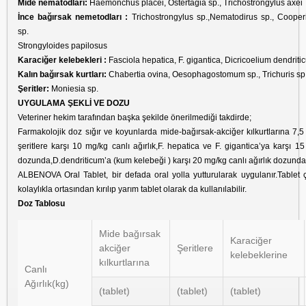
Mide nematodları:
Haemonchus placei, Ostertagia sp., Trichostrongylus axei
İnce bağırsak nemetodları :
Trichostrongylus sp.,Nematodirus sp., Coope
sp.
Strongyloides papilosus
Karaciğer kelebekleri :
Fasciola hepatica, F. gigantica, Dicricoelium dendriti
Kalın bağırsak kurtları:
Chabertia ovina, Oesophagostomum sp., Trichuris sp
Şeritler:
Moniesia sp.
UYGULAMA ŞEKLİ VE DOZU
Veteriner hekim tarafından başka şekilde önerilmediği takdirde;
Farmakolojik doz sığır ve koyunlarda mide-bağırsak-akciğer kılkurtlarına 7,5 
şeritlere karşı 10 mg/kg canlı ağırlık,F. hepatica ve F. gigantica’ya karşı 15
dozunda,D.dendriticum’a (kum kelebeği ) karşı 20 mg/kg canlı ağırlık dozunda
ALBENOVA Oral Tablet, bir defada oral yolla yutturularak uygulanır.Tablet 
kolaylıkla ortasından kırılıp yarım tablet olarak da kullanılabilir.
Doz Tablosu
Mide bağırsak
Karaciğer
akciğer
Şeritlere
kelebeklerine
kılkurtlarına
Canlı
Ağırlık(kg)
(tablet)
(tablet)
(tablet)