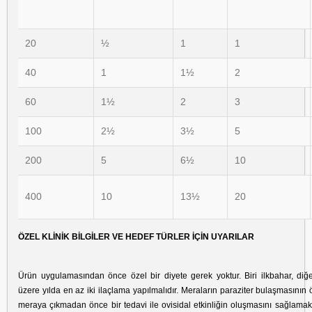
20
½
1
1
40
1
1½
2
60
1½
2
3
100
2½
3½
5
200
5
6½
10
400
10
13½
20
ÖZEL KLİNİK BİLGİLER VE HEDEF TÜRLER İÇİN UYARILAR
Ürün uygulamasından önce özel bir diyete gerek yoktur. Biri ilkbahar, di
üzere yılda en az iki ilaçlama yapılmalıdır. Meraların paraziter bulaşmasını
meraya çıkmadan önce bir tedavi ile ovisidal etkinliğin oluşmasını sağlamak