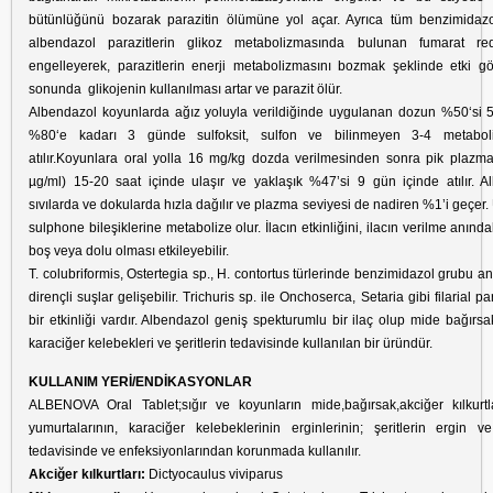
bütünlüğünü bozarak parazitin ölümüne yol açar. Ayrıca tüm benzimidazo
albendazol parazitlerin glikoz metabolizmasında bulunan fumarat redü
engelleyerek, parazitlerin enerji metabolizmasını bozmak şeklinde etki g
sonunda
glikojenin kullanılması artar ve parazit ölür.
Albendazol koyunlarda ağız yoluyla verildiğinde uygulanan dozun %50‘si 
%80‘e kadarı 3 günde sulfoksit, sulfon ve bilinmeyen 3-4 metabolit
atılır.Koyunlara oral yolla 16 mg/kg dozda verilmesinden sonra pik plazm
µg/ml) 15-20 saat içinde ulaşır ve yaklaşık %47’si 9 gün içinde atılır. A
sıvılarda ve dokularda hızla dağılır ve plazma seviyesi de nadiren %1’i geçer
sulphone bileşiklerine metabolize olur. İlacın etkinliğini, ilacın verilme anın
boş veya dolu olması etkileyebilir.
T. colubriformis, Ostertegia sp., H. contortus türlerinde benzimidazol grubu ant
dirençli suşlar gelişebilir. Trichuris sp. ile Onchoserca, Setaria gibi filarial par
bir etkinliği vardır. Albendazol geniş spekturumlu bir ilaç olup mide bağırsak 
karaciğer kelebekleri ve şeritlerin tedavisinde kullanılan bir üründür.
KULLANIM YERİ/ENDİKASYONLAR
ALBENOVA Oral Tablet;sığır ve koyunların mide,bağırsak,akciğer kılkurtl
yumurtalarının, karaciğer kelebeklerinin erginlerinin; şeritlerin ergin v
tedavisinde ve enfeksiyonlarından korunmada kullanılır.
Akciğer kılkurtları:
Dictyocaulus viviparus