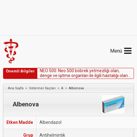
Menü
N
E
O
5
0
0
:
N
e
o
5
0
0
b
ö
b
r
e
k
y
e
t
m
e
z
l
i
ğ
i
o
l
a
n
,
Önemli Bilgiler
d
e
n
g
e
v
e
i
ş
i
t
m
e
o
r
g
a
n
l
a
r
ı
i
l
e
i
l
g
i
l
i
h
a
s
t
a
l
ı
ğ
ı
o
l
a
n
h
a
y
v
a
n
l
a
r
d
a
k
u
l
l
a
n
ı
l
m
a
s
ı
k
o
n
t
r
e
n
d
i
k
e
d
i
r
.
»
»
»
Ana Sayfa
Veteriner İlaçları
A
Albenova
Albenova
Etken Madde
Albendazol
Grup
Antihelmintik