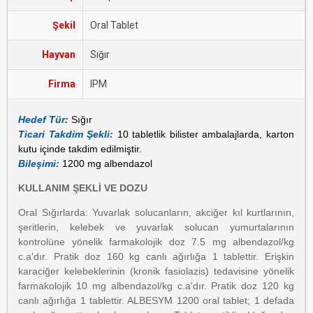
Şekil
Oral Tablet
Hayvan
Sığır
Firma
IPM
Hedef Tür:
Sığır
Ticari Takdim Şekli:
10 tabletlik bilister ambalajlarda, karton
kutu içinde takdim edilmiştir.
Bileşimi:
1200 mg albendazol
KULLANIM ŞEKLİ VE DOZU
Oral Sığırlarda: Yuvarlak solucanların, akciğer kıl kurtlarının,
şeritlerin, kelebek ve yuvarlak solucan yumurtalarının
kontrolüne yönelik farmakolojik doz 7.5 mg albendazol/kg
c.a'dır. Pratik doz 160 kg canlı ağırlığa 1 tablettir. Erişkin
karaciğer kelebeklerinin (kronik fasiolazis) tedavisine yönelik
farmakolojik 10 mg albendazol/kg c.a'dır. Pratik doz 120 kg
canlı ağırlığa 1 tablettir. ALBESYM 1200 oral tablet; 1 defada