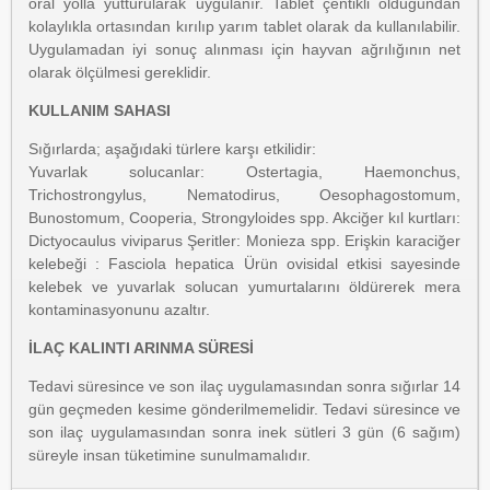
oral yolla yutturularak uygulanır. Tablet çentikli olduğundan
kolaylıkla ortasından kırılıp yarım tablet olarak da kullanılabilir.
Uygulamadan iyi sonuç alınması için hayvan ağrılığının net
olarak ölçülmesi gereklidir.
KULLANIM SAHASI
Sığırlarda; aşağıdaki türlere karşı etkilidir:
Yuvarlak solucanlar: Ostertagia, Haemonchus,
Trichostrongylus, Nematodirus, Oesophagostomum,
Bunostomum, Cooperia, Strongyloides spp. Akciğer kıl kurtları:
Dictyocaulus viviparus Şeritler: Monieza spp. Erişkin karaciğer
kelebeği : Fasciola hepatica Ürün ovisidal etkisi sayesinde
kelebek ve yuvarlak solucan yumurtalarını öldürerek mera
kontaminasyonunu azaltır.
İLAÇ KALINTI ARINMA SÜRESİ
Tedavi süresince ve son ilaç uygulamasından sonra sığırlar 14
gün geçmeden kesime gönderilmemelidir. Tedavi süresince ve
son ilaç uygulamasından sonra inek sütleri 3 gün (6 sağım)
süreyle insan tüketimine sunulmamalıdır.