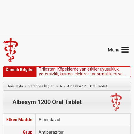
Menü
T
r
i
l
o
s
t
a
n
:
K
ö
p
e
k
l
e
r
d
e
y
a
n
e
t
k
i
l
e
r
u
y
u
ş
u
k
l
u
k
,
Önemli Bilgiler
y
e
t
e
r
s
i
z
l
i
k
,
k
u
s
m
a
,
e
l
e
k
t
r
o
l
i
t
a
n
o
r
m
a
l
l
i
k
l
e
r
i
v
e
i
s
h
a
l
i
i
ç
e
r
i
r
;
i
a
t
r
o
j
e
n
i
k
h
i
p
o
a
d
r
e
n
o
k
o
r
t
i
s
i
z
m
v
e
ö
l
ü
m
b
i
l
d
i
r
i
l
m
i
ş
t
i
r
.
»
»
»
Ana Sayfa
Veteriner İlaçları
A
Albesym 1200 Oral Tablet
Albesym 1200 Oral Tablet
Etken Madde
Albendazol
Grup
Antiparaziter