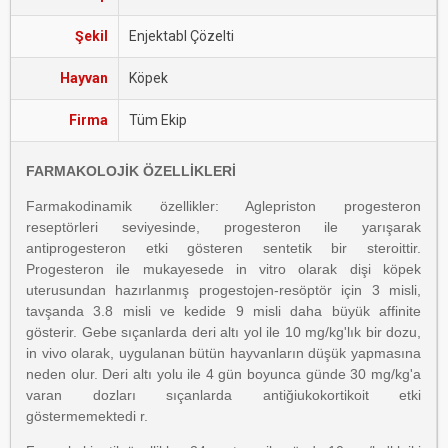
Şekil
Enjektabl Çözelti
Hayvan
Köpek
Firma
Tüm Ekip
FARMAKOLOJİK ÖZELLİKLERİ
Farmakodinamik özellikler: Aglepriston progesteron
reseptörleri seviyesinde, progesteron ile yarışarak
antiprogesteron etki gösteren sentetik bir steroittir.
Progesteron ile mukayesede in vitro olarak dişi köpek
uterusundan hazırlanmış progestojen-resöptör için 3 misli,
tavşanda 3.8 misli ve kedide 9 misli daha büyük affinite
gösterir. Gebe sıçanlarda deri altı yol ile 10 mg/kg'lık bir dozu,
in vivo olarak, uygulanan bütün hayvanların düşük yapmasına
neden olur. Deri altı yolu ile 4 gün boyunca günde 30 mg/kg'a
varan dozları sıçanlarda antiğiukokortikoit etki
göstermemektedi r.