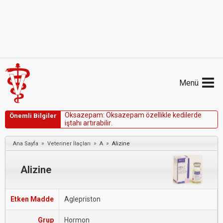
Menü
O
k
s
a
z
e
p
a
m
:
O
k
s
a
z
e
p
a
m
ö
z
e
l
l
i
k
l
e
k
e
d
i
l
e
r
d
e
Önemli Bilgiler
i
ş
t
a
h
ı
a
r
t
ı
r
a
b
i
l
i
r
.
»
»
»
Ana Sayfa
Veteriner İlaçları
A
Alizine
Alizine
Etken Madde
Aglepriston
Grup
Hormon