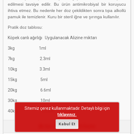
edilmesi tavsiye edilir. Bu ürün antimikrobiyal bir koruyucu
ihtiva etmez. Bu nedenle her doz çekildikten sonra tıpa alkollü
pamuk ile temizlenir. Kuru bir steril iğne ve şırınga kullanılır.
Pratik doz tablosu:
Köpek canlı ağırlığı Uygulanacak Alizine miktarı
3kg 1ml
7kg 2.3ml
10kg 3.3ml
15kg 5ml
20kg 6.6ml
30kg 10ml
Sitemiz çerez kullanmaktadır. Detaylı bilgi için
40kg 13.3ml
tıklayınız.
Kabul Et
Aynı Etken Maddeli İlaçlar