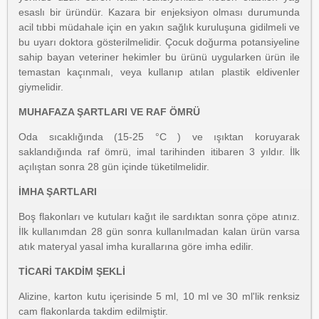
esaslı bir üründür. Kazara bir enjeksiyon olması durumunda
acil tıbbi müdahale için en yakın sağlık kuruluşuna gidilmeli ve
bu uyarı doktora gösterilmelidir. Çocuk doğurma potansiyeline
sahip bayan veteriner hekimler bu ürünü uygularken ürün ile
temastan kaçınmalı, veya kullanıp atılan plastik eldivenler
giymelidir.
MUHAFAZA ŞARTLARI VE RAF ÖMRÜ
Oda sıcaklığında (15-25 °C ) ve ışıktan koruyarak
saklandığında raf ömrü, imal tarihinden itibaren 3 yıldır. İlk
açılıştan sonra 28 gün içinde tüketilmelidir.
İMHA ŞARTLARI
Boş flakonları ve kutuları kağıt ile sardıktan sonra çöpe atınız.
İlk kullanımdan 28 gün sonra kullanılmadan kalan ürün varsa
atık materyal yasal imha kurallarına göre imha edilir.
TİCARİ TAKDİM ŞEKLİ
Alizine, karton kutu içerisinde 5 ml, 10 ml ve 30 ml'lik renksiz
cam flakonlarda takdim edilmiştir.