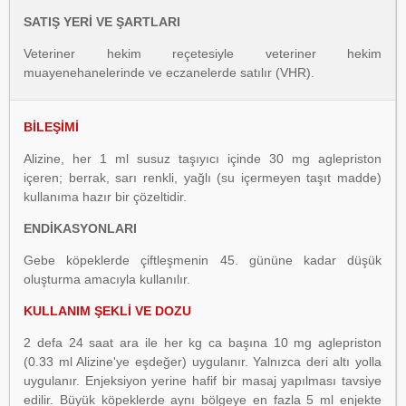
SATIŞ YERİ VE ŞARTLARI
Veteriner hekim reçetesiyle veteriner hekim
muayenehanelerinde ve eczanelerde satılır (VHR).
BİLEŞİMİ
Alizine, her 1 ml susuz taşıyıcı içinde 30 mg aglepriston
içeren; berrak, sarı renkli, yağlı (su içermeyen taşıt madde)
kullanıma hazır bir çözeltidir.
ENDİKASYONLARI
Gebe köpeklerde çiftleşmenin 45. gününe kadar düşük
oluşturma amacıyla kullanılır.
KULLANIM ŞEKLİ VE DOZU
2 defa 24 saat ara ile her kg ca başına 10 mg aglepriston
(0.33 ml Alizine'ye eşdeğer) uygulanır. Yalnızca deri altı yolla
uygulanır. Enjeksiyon yerine hafif bir masaj yapılması tavsiye
edilir. Büyük köpeklerde aynı bölgeye en fazla 5 ml enjekte