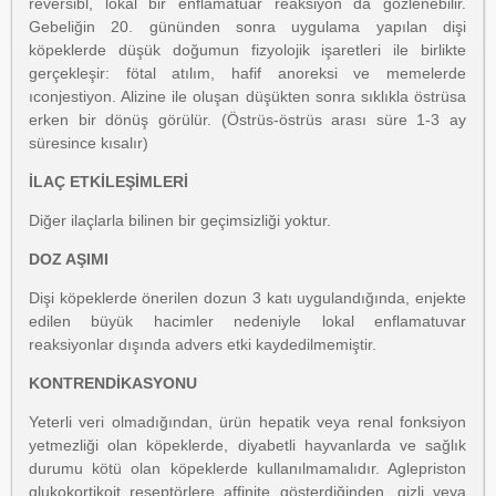
reversibl, lokal bir enflamatuar reaksiyon da gözlenebilir.
Gebeliğin 20. gününden sonra uygulama yapılan dişi
köpeklerde düşük doğumun fizyolojik işaretleri ile birlikte
gerçekleşir: fötal atılım, hafif anoreksi ve memelerde
ıconjestiyon. Alizine ile oluşan düşükten sonra sıklıkla östrüsa
erken bir dönüş görülür. (Östrüs-östrüs arası süre 1-3 ay
süresince kısalır)
İLAÇ ETKİLEŞİMLERİ
Diğer ilaçlarla bilinen bir geçimsizliği yoktur.
DOZ AŞIMI
Dişi köpeklerde önerilen dozun 3 katı uygulandığında, enjekte
edilen büyük hacimler nedeniyle lokal enflamatuvar
reaksiyonlar dışında advers etki kaydedilmemiştir.
KONTRENDİKASYONU
Yeterli veri olmadığından, ürün hepatik veya renal fonksiyon
yetmezliği olan köpeklerde, diyabetli hayvanlarda ve sağlık
durumu kötü olan köpeklerde kullanılmamalıdır. Aglepriston
glukokortikoit reseptörlere affinite gösterdiğinden, gizli veya