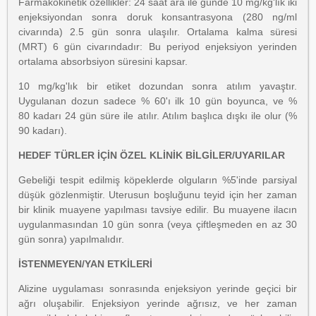
Farmakokinetik özellikler: 24 saat ara ile günde 10 mg/kg'lık iki
enjeksiyondan sonra doruk konsantrasyona (280 ng/ml
civarında) 2.5 gün sonra ulaşılır. Ortalama kalma süresi
(MRT) 6 gün civarındadır: Bu periyod enjeksiyon yerinden
ortalama absorbsiyon süresini kapsar.
10 mg/kg'lık bir etiket dozundan sonra atılım yavaştır.
Uygulanan dozun sadece % 60'ı ilk 10 gün boyunca, ve %
80 kadarı 24 gün süre ile atılır. Atılım başlıca dışkı ile olur (%
90 kadarı).
HEDEF TÜRLER İÇİN ÖZEL KLİNİK BİLGİLER/UYARILAR
Gebeliği tespit edilmiş köpeklerde olguların %5'inde parsiyal
düşük gözlenmiştir. Uterusun boşluğunu teyid için her zaman
bir klinik muayene yapılması tavsiye edilir. Bu muayene ilacın
uygulanmasından 10 gün sonra (veya çiftleşmeden en az 30
gün sonra) yapılmalıdır.
İSTENMEYEN/YAN ETKİLERİ
Alizine uygulaması sonrasında enjeksiyon yerinde geçici bir
ağrı oluşabilir. Enjeksiyon yerinde ağrısız, ve her zaman