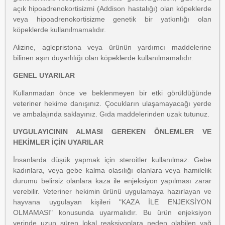
açık hipoadrenokortisizmi (Addison hastalığı) olan köpeklerde
veya hipoadrenokortisizme genetik bir yatkınlığı olan
köpeklerde kullanılmamalıdır.
Alizine, aglepristona veya ürünün yardımcı maddelerine
bilinen aşırı duyarlılığı olan köpeklerde kullanılmamalıdır.
GENEL UYARILAR
Kullanmadan önce ve beklenmeyen bir etki görüldüğünde
veteriner hekime danışınız. Çocukların ulaşamayacağı yerde
ve ambalajında saklayınız. Gıda maddelerinden uzak tutunuz.
UYGULAYICININ ALMASI GEREKEN ÖNLEMLER VE
HEKİMLER İÇİN UYARILAR
İnsanlarda düşük yapmak için steroitler kullanılmaz. Gebe
kadınlara, veya gebe kalma olasılığı olanlara veya hamilelik
durumu belirsiz olanlara kaza ile enjeksiyon yapılması zarar
verebilir. Veteriner hekimin ürünü uygulamaya hazırlayan ve
hayvana uygulayan kişileri "KAZA İLE ENJEKSİYON
OLMAMASI" konusunda uyarmalıdır. Bu ürün enjeksiyon
yerinde uzun süren lokal reaksiyonlara neden olabilen yağ