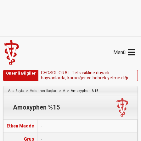
Menü
G
E
O
S
O
L
O
R
A
L
:
T
e
t
r
a
s
i
k
l
i
n
e
d
u
y
a
r
l
ı
Önemli Bilgiler
h
a
y
v
a
n
l
a
r
d
a
,
k
a
r
a
c
i
ğ
e
r
v
e
b
ö
b
r
e
k
y
e
t
m
e
z
l
i
ğ
i
o
l
a
n
l
a
r
d
a
k
u
l
l
a
n
ı
l
m
a
m
a
l
ı
d
ı
r
.
»
»
»
Ana Sayfa
Veteriner İlaçları
A
Amoxyphen %15
Amoxyphen %15
Etken Madde
-
Grup
-