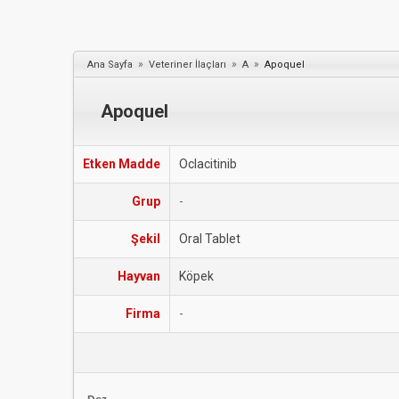
»
»
»
Ana Sayfa
Veteriner İlaçları
A
Apoquel
Apoquel
Etken Madde
Oclacitinib
Grup
-
Şekil
Oral Tablet
Hayvan
Köpek
Firma
-