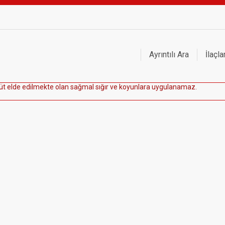
Ayrıntılı Ara
İlaçla
ü
t
e
l
d
e
e
d
i
l
m
e
k
t
e
o
l
a
n
s
a
ğ
m
a
l
s
ı
ğ
ı
r
v
e
k
o
y
u
n
l
a
r
a
u
y
g
u
l
a
n
a
m
a
z
.