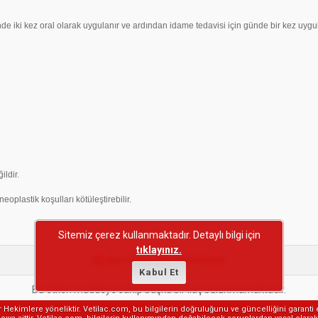
e iki kez oral olarak uygulanır ve ardından idame tedavisi için günde bir kez uygul
ldir.
oplastik koşulları kötüleştirebilir.
Sitemiz çerez kullanmaktadır. Detaylı bilgi için
tıklayınız.
Aynı Etken Maddeli İlaçlar
Kabul Et
Bu etken maddeye sahip başka bir ilaç bulunmamaktadır.
er Hekimlere yöneliktir. Vetilac.com, bu bilgilerin doğruluğunu ve güncelliğini garanti 