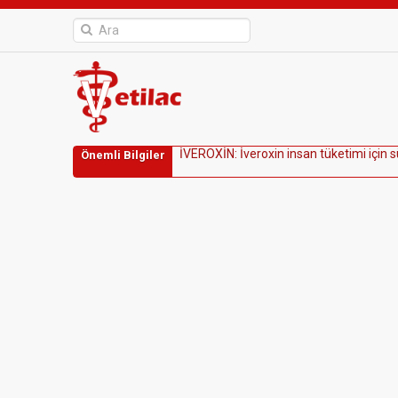
İ
V
E
R
O
X
İ
N
:
İ
v
e
r
o
x
i
n
i
n
s
a
n
t
ü
k
e
t
i
m
i
i
ç
i
n
s
Önemli Bilgiler