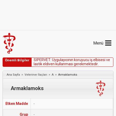
Menü
S
İ
P
E
R
V
E
T
:
U
y
g
u
l
a
y
ı
c
ı
n
ı
n
k
o
r
u
y
u
c
u
i
ş
e
l
b
i
s
e
s
i
v
e
Önemli Bilgiler
l
a
s
t
i
k
e
l
d
i
v
e
n
k
u
l
l
a
n
m
a
s
ı
g
e
r
e
k
m
e
k
t
e
d
i
r
.
»
»
»
Ana Sayfa
Veteriner İlaçları
A
Armaklamoks
Armaklamoks
Etken Madde
-
Grup
-