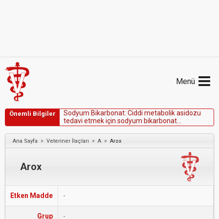
Menü
S
o
d
y
u
m
B
i
k
a
r
b
o
n
a
t
:
C
i
d
d
i
m
e
t
a
b
o
l
i
k
a
s
i
d
o
z
u
Önemli Bilgiler
t
e
d
a
v
i
e
t
m
e
k
i
ç
i
n
s
o
d
y
u
m
b
i
k
a
r
b
o
n
a
t
k
u
l
l
a
n
ı
l
a
b
i
l
i
r
.
»
»
»
Ana Sayfa
Veteriner İlaçları
A
Arox
Arox
Etken Madde
-
Grup
-