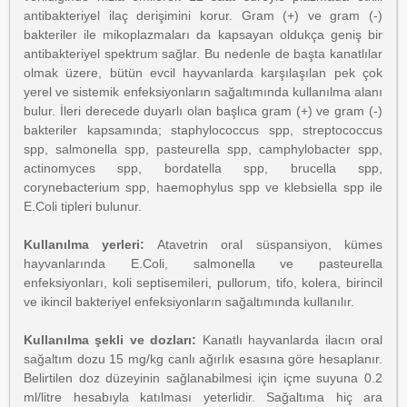
antibakteriyel ilaç derişimini korur. Gram (+) ve gram (-)
bakteriler ile mikoplazmaları da kapsayan oldukça geniş bir
antibakteriyel spektrum sağlar. Bu nedenle de başta kanatlılar
olmak üzere, bütün evcil hayvanlarda karşılaşılan pek çok
yerel ve sistemik enfeksiyonların sağaltımında kullanılma alanı
bulur. İleri derecede duyarlı olan başlıca gram (+) ve gram (-)
bakteriler kapsamında; staphylococcus spp, streptococcus
spp, salmonella spp, pasteurella spp, camphylobacter spp,
actinomyces spp, bordatella spp, brucella spp,
corynebacterium spp, haemophylus spp ve klebsiella spp ile
E.Coli tipleri bulunur.
Kullanılma yerleri:
Atavetrin oral süspansiyon, kümes
hayvanlarında E.Coli, salmonella ve pasteurella
enfeksiyonları, koli septisemileri, pullorum, tifo, kolera, birincil
ve ikincil bakteriyel enfeksiyonların sağaltımında kullanılır.
Kullanılma şekli ve dozları:
Kanatlı hayvanlarda ilacın oral
sağaltım dozu 15 mg/kg canlı ağırlık esasına göre hesaplanır.
Belirtilen doz düzeyinin sağlanabilmesi için içme suyuna 0.2
ml/litre hesabıyla katılması yeterlidir. Sağaltıma hiç ara