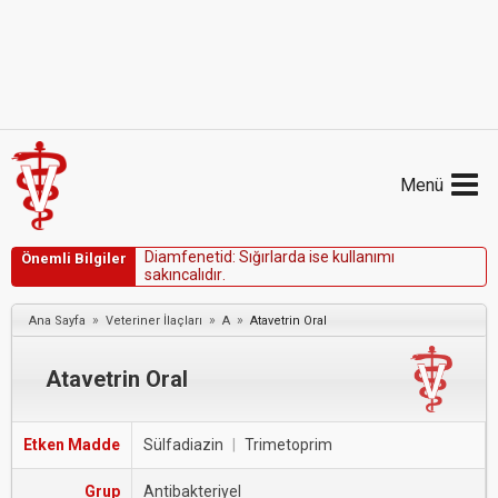
Menü
D
i
a
m
f
e
n
e
t
i
d
:
S
ı
ğ
ı
r
l
a
r
d
a
i
s
e
k
u
l
l
a
n
ı
m
ı
Önemli Bilgiler
s
a
k
ı
n
c
a
l
ı
d
ı
r
.
»
»
»
Ana Sayfa
Veteriner İlaçları
A
Atavetrin Oral
Atavetrin Oral
Etken Madde
Sülfadiazin
|
Trimetoprim
Grup
Antibakteriyel