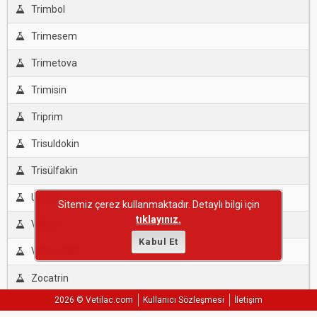
Trimbol
Trimesem
Trimetova
Trimisin
Triprim
Trisuldokin
Trisülfakin
Uterol
Sitemiz çerez kullanmaktadır. Detaylı bilgi için
tıklayınız.
Vitrim
Kabul Et
Vitrim %48
Zocatrin
2026 © Vetilac.com
Kullanıcı Sözleşmesi
İletişim