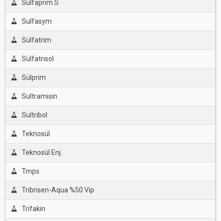
Sulfaprim S
Sulfasym
Sülfatrim
Sülfatrısol
Sülprim
Sultramisin
Sultribol
Teknosül
Teknosül Enj.
Tmps
Tribrisen-Aqua %50 Vip
Trifakin