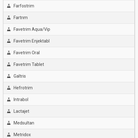
Farfostrim
Fartrım
Favetrim Aqua/Vip
Favetrim Enjektabl
Favetrim Oral
Favetrim Tablet
Galtris
Hefrotrim
Intrabol
Lactajet
Medsultan
Metridox