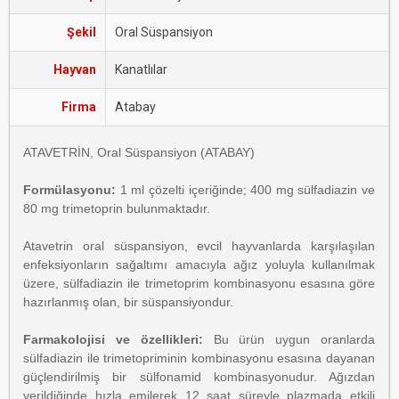
Şekil
Oral Süspansiyon
Hayvan
Kanatlılar
Firma
Atabay
ATAVETRİN, Oral Süspansiyon (ATABAY)
Formülasyonu:
1 ml çözelti içeriğinde; 400 mg sülfadiazin ve
80 mg trimetoprin bulunmaktadır.
Atavetrin oral süspansiyon, evcil hayvanlarda karşılaşılan
enfeksiyonların sağaltımı amacıyla ağız yoluyla kullanılmak
üzere, sülfadiazin ile trimetoprim kombinasyonu esasına göre
hazırlanmış olan, bir süspansiyondur.
Farmakolojisi ve özellikleri:
Bu ürün uygun oranlarda
sülfadiazin ile trimetopriminin kombinasyonu esasına dayanan
güçlendirilmiş bir sülfonamid kombinasyonudur. Ağızdan
verildiğinde hızla emilerek 12 saat süreyle plazmada etkili