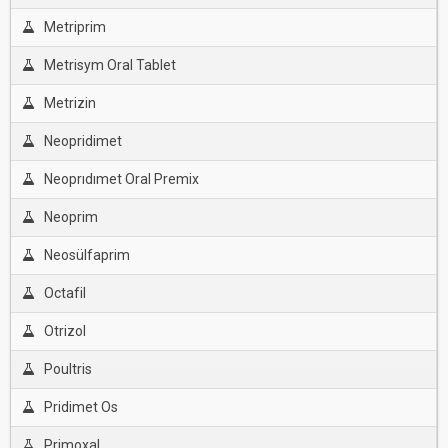
Metriprim
Metrisym Oral Tablet
Metrizin
Neopridimet
Neoprıdımet Oral Premix
Neoprim
Neosülfaprim
Octafil
Otrizol
Poultris
Pridimet Os
Primoxal