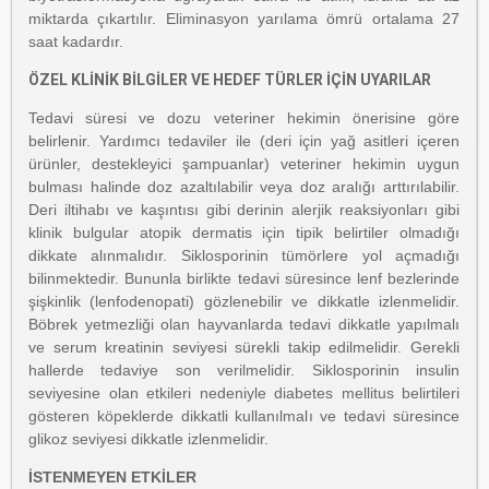
miktarda çıkartılır. Eliminasyon yarılama ömrü ortalama 27
saat kadardır.
ÖZEL KLİNİK BİLGİLER VE HEDEF TÜRLER İÇİN UYARILAR
Tedavi süresi ve dozu veteriner hekimin önerisine göre
belirlenir. Yardımcı tedaviler ile (deri için yağ asitleri içeren
ürünler, destekleyici şampuanlar) veteriner hekimin uygun
bulması halinde doz azaltılabilir veya doz aralığı arttırılabilir.
Deri iltihabı ve kaşıntısı gibi derinin alerjik reaksiyonları gibi
klinik bulgular atopik dermatis için tipik belirtiler olmadığı
dikkate alınmalıdır. Siklosporinin tümörlere yol açmadığı
bilinmektedir. Bununla birlikte tedavi süresince lenf bezlerinde
şişkinlik (lenfodenopati) gözlenebilir ve dikkatle izlenmelidir.
Böbrek yetmezliği olan hayvanlarda tedavi dikkatle yapılmalı
ve serum kreatinin seviyesi sürekli takip edilmelidir. Gerekli
hallerde tedaviye son verilmelidir. Siklosporinin insulin
seviyesine olan etkileri nedeniyle diabetes mellitus belirtileri
gösteren köpeklerde dikkatli kullanılmalı ve tedavi süresince
glikoz seviyesi dikkatle izlenmelidir.
İSTENMEYEN ETKİLER