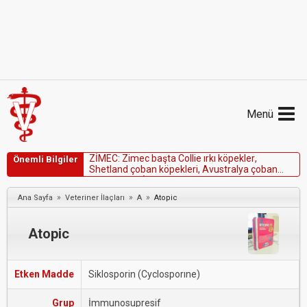
Menü
Z
İ
M
E
C
:
Z
i
m
e
c
b
a
ş
t
a
C
o
l
l
i
e
ı
r
k
ı
k
ö
p
e
k
l
e
r
,
Önemli Bilgiler
S
h
e
t
l
a
n
d
ç
o
b
a
n
k
ö
p
e
k
l
e
r
i
,
A
v
u
s
t
r
a
l
y
a
ç
o
b
a
n
k
ö
p
e
k
l
e
r
i
v
e
İ
n
g
i
l
i
z
ç
o
b
a
n
k
ö
p
e
k
l
e
r
i
n
i
n
İ
v
e
r
m
e
k
t
i
n
t
o
k
s
i
s
i
t
e
s
i
n
e
d
u
y
a
r
l
ı
o
l
d
u
k
l
a
r
ı
v
e
s
ö
z
»
»
»
Ana Sayfa
Veteriner İlaçları
A
Atopic
k
o
n
u
s
u
ı
r
k
l
a
r
d
a
a
n
a
f
i
l
a
k
t
i
k
ş
o
k
ş
e
k
i
l
l
e
n
m
e
r
i
s
k
i
n
i
n
o
l
d
u
ğ
u
g
ö
z
ö
n
ü
n
d
e
b
u
l
u
n
d
u
r
u
l
m
a
l
ı
d
ı
Atopic
Etken Madde
Siklosporin (Cyclosporıne)
Grup
İmmunosupresif