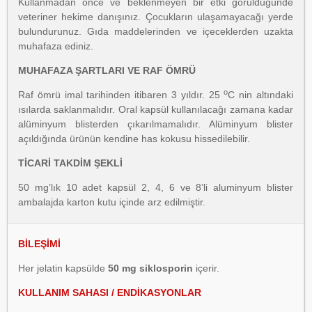
Kullanmadan önce ve beklenmeyen bir etki görüldüğünde
veteriner hekime danışınız. Çocukların ulaşamayacağı yerde
bulundurunuz. Gıda maddelerinden ve içeceklerden uzakta
muhafaza ediniz.
MUHAFAZA ŞARTLARI VE RAF ÖMRÜ
o
Raf ömrü imal tarihinden itibaren 3 yıldır. 25
C nin altındaki
ısılarda saklanmalıdır. Oral kapsül kullanılacağı zamana kadar
alüminyum blisterden çıkarılmamalıdır. Alüminyum blister
açıldığında ürünün kendine has kokusu hissedilebilir.
TİCARİ TAKDİM ŞEKLİ
50 mg’lık 10 adet kapsül 2, 4, 6 ve 8’li aluminyum blister
ambalajda karton kutu içinde arz edilmiştir.
BİLEŞİMİ
Her jelatin kapsülde
50 mg siklosporin
içerir.
KULLANIM SAHASI / ENDİKASYONLAR