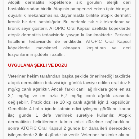
Atopik dermatitis köpeklerde sık görülen alerjik deri
hastalıklarından biridir. Atopinin patogenezi erken tipte bir aşırı
duyarlılık mekanizmasına dayanmakla birlikte atopik dermatit
kronik bir deri hastalığıdır. Bu nedenle sık sık tekrarlanır ve
kronik seyir gösterir. ATOPİC Oral Kapsül özellikle köpeklerde
atopik dermatitis tedavisinde yaygın kullanılmaktadır. Perianal
fistüllerin tedavisinde de endikedir. ATOPİC Oral Kapsül
köpeklerde mevsimsel olmayan kaşıntının ve deri
lezyonlarının şiddetini azaltır.
UYGULAMA ŞEKLİ VE DOZU
Veteriner hekim tarafından başka şekilde önerilmediği takdirde
atopik dermatitisin tedavisi için günlük tavsiye edilen oral doz 5
mg/kg canlı ağırlıktır. Ancak farklı canlı ağırlıklara göre en az
3,1 mg/kg ve en fazla 6,7 mg/kg canlı ağırlık arasında
değişebilir. Pratik doz ise 10 kg canlı ağırlık için 1 kapsüldür.
Genellikle 4 hafta içinde tatmin edici iyileşme görülene kadar
ilaç günde 1 defa verilmek suretiyle kullanılır. Atopik
dermatitisin belirtilerinde tatmin edici düzelme sağlandıktan
sonra ATOPİC Oral Kapsül 2 günde bir daha ileri derecedeki
iyileşmelerde 3 ile 4 günde bir verilir. Veteriner hekimler alınan