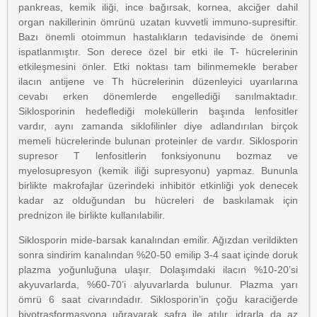
pankreas, kemik iliği, ince bağırsak, kornea, akciğer dahil
organ nakillerinin ömrünü uzatan kuvvetli immuno-supresiftir.
Bazı önemli otoimmun hastalıkların tedavisinde de önemi
ispatlanmıştır. Son derece özel bir etki ile T- hücrelerinin
etkileşmesini önler. Etki noktası tam bilinmemekle beraber
ilacın antijene ve Th hücrelerinin düzenleyici uyarılarına
cevabı erken dönemlerde engellediği sanılmaktadır.
Siklosporinin hedeflediği moleküllerin başında lenfositler
vardır, aynı zamanda siklofilinler diye adlandırılan birçok
memeli hücrelerinde bulunan proteinler de vardır. Siklosporin
supresor T lenfositlerin fonksiyonunu bozmaz ve
myelosupresyon (kemik iliği supresyonu) yapmaz. Bununla
birlikte makrofajlar üzerindeki inhibitör etkinliği yok denecek
kadar az olduğundan bu hücreleri de baskılamak için
prednizon ile birlikte kullanılabilir.
Siklosporin mide-barsak kanalından emilir. Ağızdan verildikten
sonra sindirim kanalından %20-50 emilip 3-4 saat içinde doruk
plazma yoğunluğuna ulaşır. Dolaşımdaki ilacın %10-20’si
akyuvarlarda, %60-70’i alyuvarlarda bulunur. Plazma yarı
ömrü 6 saat civarındadır. Siklosporin’in çoğu karaciğerde
biyotrasformasyona uğrayarak safra ile atılır, idrarla da az