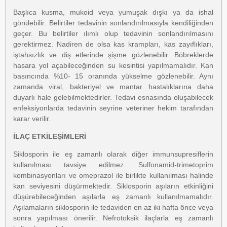
Başlıca kusma, mukoid veya yumuşak dışkı ya da ishal
görülebilir. Belirtiler tedavinin sonlandırılmasıyla kendiliğinden
geçer. Bu belirtiler ılımlı olup tedavinin sonlandırılmasını
gerektirmez. Nadiren de olsa kas krampları, kas zayıflıkları,
iştahsızlık ve diş etlerinde şişme gözlenebilir. Böbreklerde
hasara yol açabileceğinden su kesintisi yapılmamalıdır. Kan
basıncında %10- 15 oranında yükselme gözlenebilir. Aynı
zamanda viral, bakteriyel ve mantar hastalıklarına daha
duyarlı hale gelebilmektedirler. Tedavi esnasında oluşabilecek
enfeksiyonlarda tedavinin seyrine veteriner hekim tarafından
karar verilir.
İLAÇ ETKİLEŞİMLERİ
Siklosporin ile eş zamanlı olarak diğer immunsupresiflerin
kullanılması tavsiye edilmez. Sulfonamid-trimetoprim
kombinasyonları ve omeprazol ile birlikte kullanılması halinde
kan seviyesini düşürmektedir. Siklosporin aşıların etkinliğini
düşürebileceğinden aşılarla eş zamanlı kullanılmamalıdır.
Aşılamaların siklosporin ile tedaviden en az iki hafta önce veya
sonra yapılması önerilir. Nefrotoksik ilaçlarla eş zamanlı