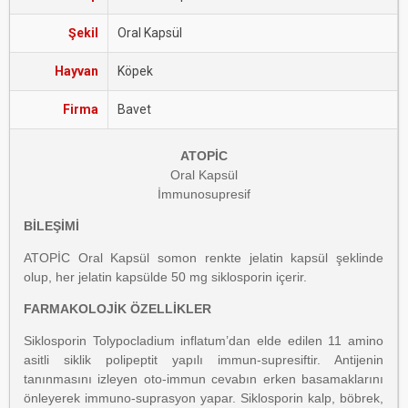
Şekil
Oral Kapsül
Hayvan
Köpek
Firma
Bavet
ATOPİC
Oral Kapsül
İmmunosupresif
BİLEŞİMİ
ATOPİC Oral Kapsül somon renkte jelatin kapsül şeklinde
olup, her jelatin kapsülde 50 mg siklosporin içerir.
FARMAKOLOJİK ÖZELLİKLER
Siklosporin Tolypocladium inflatum’dan elde edilen 11 amino
asitli siklik polipeptit yapılı immun-supresiftir. Antijenin
tanınmasını izleyen oto-immun cevabın erken basamaklarını
önleyerek immuno-suprasyon yapar. Siklosporin kalp, böbrek,