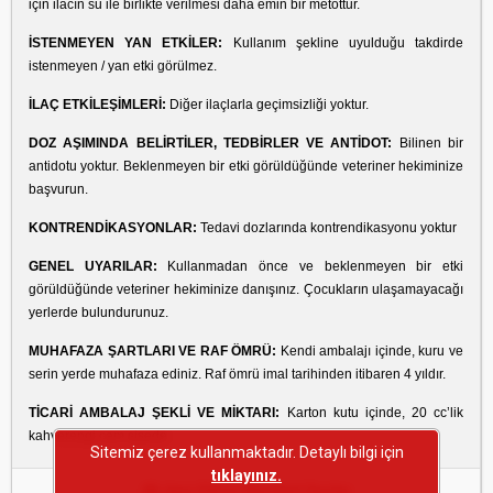
için ilacın su ile birlikte verilmesi daha emin bir metottur.
İSTENMEYEN YAN ETKİLER:
Kullanım şekline uyulduğu takdirde
istenmeyen / yan etki görülmez.
İLAÇ ETKİLEŞİMLERİ:
Diğer ilaçlarla geçimsizliği yoktur.
DOZ AŞIMINDA BELİRTİLER, TEDBİRLER VE ANTİDOT:
Bilinen bir
antidotu yoktur. Beklenmeyen bir etki görüldüğünde veteriner hekiminize
başvurun.
KONTRENDİKASYONLAR:
Tedavi dozlarında kontrendikasyonu yoktur
GENEL UYARILAR:
Kullanmadan önce ve beklenmeyen bir etki
görüldüğünde veteriner hekiminize danışınız. Çocukların ulaşamayacağı
yerlerde bulundurunuz.
MUHAFAZA ŞARTLARI VE RAF ÖMRÜ:
Kendi ambalajı içinde, kuru ve
serin yerde muhafaza ediniz. Raf ömrü imal tarihinden itibaren 4 yıldır.
TİCARİ AMBALAJ ŞEKLİ VE MİKTARI:
Karton kutu içinde, 20 cc’lik
kahverengi cam şişede
Sitemiz çerez kullanmaktadır. Detaylı bilgi için
tıklayınız.
Aynı Etken Maddeli İlaçlar