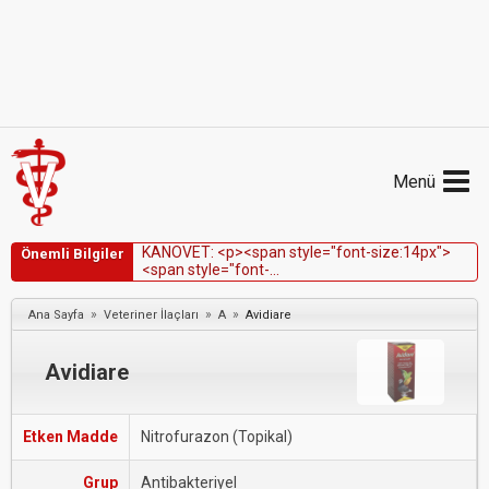
Menü
K
A
N
O
V
E
T
:
<
p
>
<
s
p
a
n
s
t
y
l
e
=
"
f
o
n
t
-
s
i
z
e
:
1
4
p
x
"
>
Önemli Bilgiler
<
s
p
a
n
s
t
y
l
e
=
"
f
o
n
t
-
f
a
m
i
l
y
:
V
e
r
d
a
n
a
,
G
e
n
e
v
a
,
s
a
n
s
-
s
e
r
i
f
"
>
K
a
n
o
v
e
t
,
f
ö
t
u
s
ü
z
e
r
i
n
e
o
t
o
t
o
k
s
i
k
e
t
k
i
s
i
n
e
d
e
n
i
y
l
e
i
l
e
r
i
»
»
»
Ana Sayfa
Veteriner İlaçları
A
Avidiare
g
e
b
e
h
a
y
v
a
n
l
a
r
d
a
k
u
l
l
a
n
ı
m
ı
k
o
n
t
r
e
n
d
i
k
e
d
i
r
.
<
/
s
p
a
n
>
<
/
s
p
a
n
>
<
/
p
>
Avidiare
Etken Madde
Nitrofurazon (Topikal)
Grup
Antibakteriyel