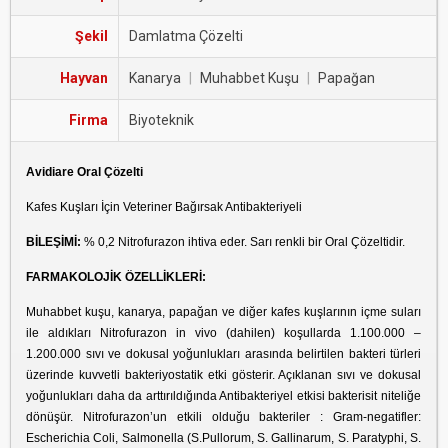
Şekil
Damlatma Çözelti
Hayvan
Kanarya
|
Muhabbet Kuşu
|
Papağan
Firma
Biyoteknik
Avidiare Oral Çözelti
Kafes Kuşları İçin Veteriner Bağırsak Antibakteriyeli
BİLEŞİMİ:
% 0,2 Nitrofurazon ihtiva eder. Sarı renkli bir Oral Çözeltidir.
FARMAKOLOJİK ÖZELLİKLERİ:
Muhabbet kuşu, kanarya, papağan ve diğer kafes kuşlarının içme suları
ile aldıkları Nitrofurazon in vivo (dahilen) koşullarda 1.100.000 –
1.200.000 sıvı ve dokusal yoğunlukları arasında belirtilen bakteri türleri
üzerinde kuvvetli bakteriyostatik etki gösterir. Açıklanan sıvı ve dokusal
yoğunlukları daha da arttırıldığında Antibakteriyel etkisi bakterisit niteliğe
dönüşür. Nitrofurazon’un etkili olduğu bakteriler : Gram-negatifler:
Escherichia Coli, Salmonella (S.Pullorum, S. Gallinarum, S. Paratyphi, S.