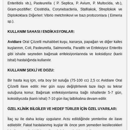
Enteritidis vb.), Pasteurella ( P. Septica, P. Avium, P. Multocida, vb.),
Gram-pozitifler: Clostridia, Corynebacteria, Stafilakok, Streptokok ve
Diplokoklara Diğerleri: Vibrio metchnikovi ve bazı protozonlara ( Eimeria
sp.).
KULLANIM SAHASI / ENDİKASYONLAR:
Avidiare
Oral Çözelti muhabbet kuşu, kanarya, papağan ve diğer kafes
kuşlarının, Coli, Pasteurella, Salmonella, Paratifo ve Enfeksiyoz Enteritis
gibi ishalle seyreden bağırsak enfeksiyonlarında ve koksidiyoz (kanlı
ishal) hastalığında kullanılır.
KULLANIM ŞEKLİ VE DOZU:
Bir hasta kuş için, orta boy bir suluğa (75-100 cc) 2,5 cc Avidiare Oral
Çözelti ilave edilir. Her gün suyu değiştirilerek taze ilaçlı su tekrar
suluğuna konur. Bağırsak enfeksiyonlarına bağlı ishallerde 5-7 gün,
koksidiyozda (kanlı ishal) 7-10 gün ilaç tatbikatına devam edilir.
ÖZEL KLİNİK BİLGİLER VE HEDEF TÜRLER İÇİN ÖZEL UYARILAR:
İlaç su ile daha kolay uygulanır. Arzu edildiğinde yemlerine de ilave
edilebilir. Fakat hastalanmış kuşlar ilk önce yem yemeden kesilecekleri