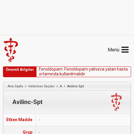
Menü
F
e
n
o
l
d
o
p
a
m
:
F
e
n
o
l
d
o
p
a
m
y
a
l
n
ı
z
c
a
y
a
t
a
n
h
a
s
t
a
Önemli Bilgiler
o
r
t
a
m
ı
n
d
a
k
u
l
l
a
n
ı
l
m
a
l
ı
d
ı
r
.
»
»
»
Ana Sayfa
Veteriner İlaçları
A
Avilinc-Spt
Avilinc-Spt
Etken Madde
-
Grup
-