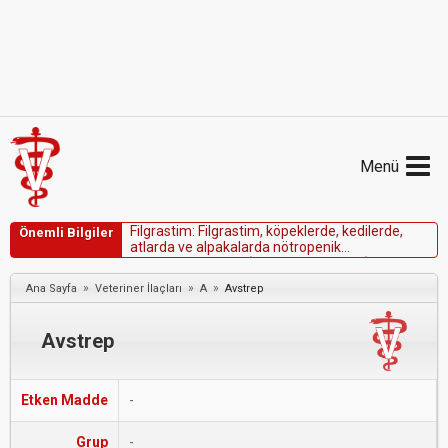
Menü
F
i
l
g
r
a
s
t
i
m
:
F
i
l
g
r
a
s
t
i
m
,
k
ö
p
e
k
l
e
r
d
e
,
k
e
d
i
l
e
r
d
e
,
Önemli Bilgiler
a
t
l
a
r
d
a
v
e
a
l
p
a
k
a
l
a
r
d
a
n
ö
t
r
o
p
e
n
i
k
k
o
m
p
l
i
k
a
s
y
o
n
l
a
r
ı
n
(
ö
r
n
.
e
n
f
e
k
s
i
y
o
n
l
a
r
)
y
ö
n
e
t
i
m
i
n
d
e
f
a
y
d
a
l
ı
o
l
a
b
i
l
i
r
.
»
»
»
Ana Sayfa
Veteriner İlaçları
A
Avstrep
Avstrep
Etken Madde
-
Grup
-