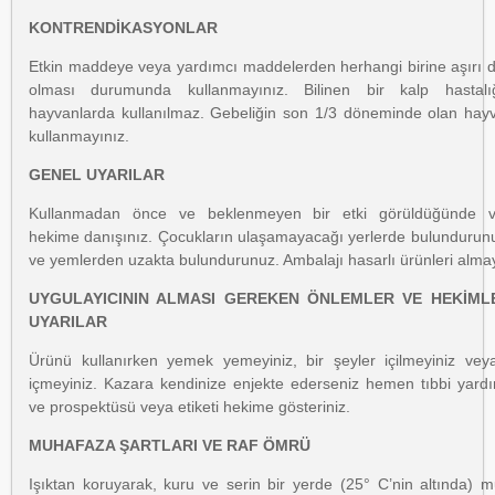
KONTRENDİKASYONLAR
Etkin maddeye veya yardımcı maddelerden herhangi birine aşırı du
olması durumunda kullanmayınız. Bilinen bir kalp hastalı
hayvanlarda kullanılmaz. Gebeliğin son 1/3 döneminde olan hay
kullanmayınız.
GENEL UYARILAR
Kullanmadan önce ve beklenmeyen bir etki görüldüğünde ve
hekime danışınız. Çocukların ulaşamayacağı yerlerde bulundurun
ve yemlerden uzakta bulundurunuz. Ambalajı hasarlı ürünleri almay
UYGULAYICININ ALMASI GEREKEN ÖNLEMLER VE HEKİMLE
UYARILAR
Ürünü kullanırken yemek yemeyiniz, bir şeyler içilmeyiniz vey
içmeyiniz. Kazara kendinize enjekte ederseniz hemen tıbbi yardı
ve prospektüsü veya etiketi hekime gösteriniz.
MUHAFAZA ŞARTLARI VE RAF ÖMRÜ
Işıktan koruyarak, kuru ve serin bir yerde (25° C’nin altında) 