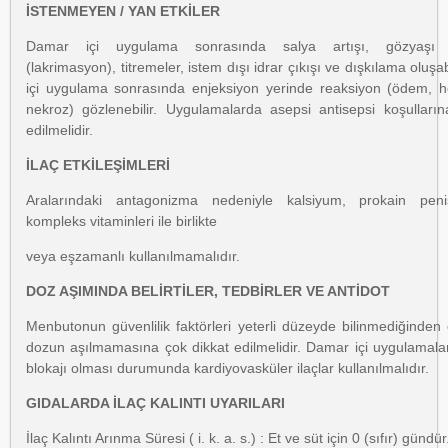
İSTENMEYEN / YAN ETKİLER
Damar içi uygulama sonrasında salya artışı, gözyaşı a
(lakrimasyon), titremeler, istem dışı idrar çıkışı ve dışkılama oluşab
içi uygulama sonrasında enjeksiyon yerinde reaksiyon (ödem, h
nekroz) gözlenebilir. Uygulamalarda asepsi antisepsi koşulların
edilmelidir.
İLAÇ ETKİLEŞİMLERİ
Aralarındaki antagonizma nedeniyle kalsiyum, prokain penis
kompleks vitaminleri ile birlikte
veya eşzamanlı kullanılmamalıdır.
DOZ AŞIMINDA BELİRTİLER, TEDBİRLER VE ANTİDOT
Menbutonun güvenlilik faktörleri yeterli düzeyde bilinmediğinden 
dozun aşılmamasına çok dikkat edilmelidir. Damar içi uygulamala
blokajı olması durumunda kardiyovasküler ilaçlar kullanılmalıdır.
GIDALARDA İLAÇ KALINTI UYARILARI
İlaç Kalıntı Arınma Süresi ( i. k. a. s.) : Et ve süt için 0 (sıfır) gündür