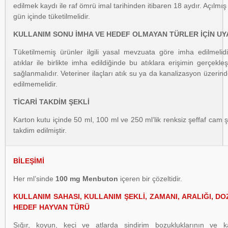
edilmek kaydı ile raf ömrü imal tarihinden itibaren 18 aydır. Açılmı
gün içinde tüketilmelidir.
KULLANIM SONU İMHA VE HEDEF OLMAYAN TÜRLER İÇİN UY
Tüketilmemiş ürünler ilgili yasal mevzuata göre imha edilmelidi
atıklar ile birlikte imha edildiğinde bu atıklara erişimin gerçekl
sağlanmalıdır. Veteriner ilaçları atık su ya da kanalizasyon üzerin
edilmemelidir.
TİCARİ TAKDİM ŞEKLİ
Karton kutu içinde 50 ml, 100 ml ve 250 ml’lik renksiz şeffaf cam ş
takdim edilmiştir.
BİLEŞİMİ
Her ml’sinde
100 mg Menbuton
içeren bir çözeltidir.
KULLANIM SAHASI, KULLANIM ŞEKLİ, ZAMANI, ARALIĞI, DO
HEDEF HAYVAN TÜRÜ
Sığır, koyun, keçi ve atlarda sindirim bozukluklarının ve k