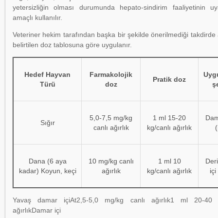
yetersizliğin olması durumunda hepato-sindirim faaliyetinin uy
amaçlı kullanılır.
Veteriner hekim tarafından başka bir şekilde önerilmediği takdirde
belirtilen doz tablosuna göre uygulanır.
Hedef Hayvan
Farmakolojik
Uyg
Pratik doz
Türü
doz
ş
5,0-7,5 mg/kg
1 ml 15-20
Dam
Sığır
canlı ağırlık
kg/canlı ağırlık
(
Dana (6 aya
10 mg/kg canlı
1 ml 10
Der
kadar) Koyun, keçi
ağırlık
kg/canlı ağırlık
içi
Yavaş damar içiAt2,5-5,0 mg/kg canlı ağırlık1 ml 20-40 k
ağırlıkDamar içi