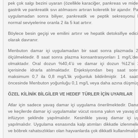
pek çok salgı bezini uyaran (özellikle karaciğer, pankreas ve mide)
gastrik ve pankreatik sıvı atılmasını artıran koleretik bir ajandır. P
uygulamadan sonra biliyer, pankreatik ve peptik sekresyonu 
normal seviyelerine oranla 2 ila 5 kat artırır.
Böylece besin geçişi ve emilini artırır ve hepatik detoksifiye edi
olarak davranır.
Menbuton damar içi uygulamadan bir saat sonra plazmada 
ölçülmektedir. 8 saat sonra plazma konsantrasyonları 1 mg/L’d
olmaktadır. Oral dozun %40,4’ü ve damar içi dozun %12’si 
içerisinde idrarla atılmaktadır. Enjeksiyondan beş saat son
maksimum 0,7 ila 0,8 mg/L’lik yoğunluk bildirilmiştir. 14. saa
öncesinde Menbuton yoğunluğu 0,1 mg/L veya daha azına düşmüş
ÖZEL KİLİNİK BİLGİLER VE HEDEF TÜRLER İÇİN UYARILAR
Atlar için sadece yavaş damar içi uygulama önerilmektedir. Dan
ve keçilerde damar içi uygulamalar vücut ısısına yakın ve yavaş d
infüzyon şeklinde yapılmalıdır. Kesinlikle yavaş damar içi 
yapılmalıdır. Uygulama esnasında kalp atımları dikkatle izlenmelid
ve böbrek rahatsızlıkları olan hayvanlarda çok dikkatli kullanılmalıdı