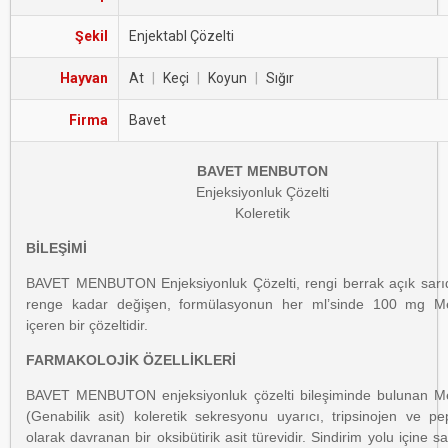
Şekil
Enjektabl Çözelti
Hayvan
At
|
Keçi
|
Koyun
|
Sığır
Firma
Bavet
BAVET MENBUTON
Enjeksiyonluk Çözelti
Koleretik
BİLEŞİMİ
BAVET MENBUTON Enjeksiyonluk Çözelti, rengi berrak açık sarı
renge kadar değişen, formülasyonun her ml’sinde 100 mg M
içeren bir çözeltidir.
FARMAKOLOJİK ÖZELLİKLERİ
BAVET MENBUTON enjeksiyonluk çözelti bileşiminde bulunan M
(Genabilik asit) koleretik sekresyonu uyarıcı, tripsinojen ve pe
olarak davranan bir oksibütirik asit türevidir. Sindirim yolu içine s