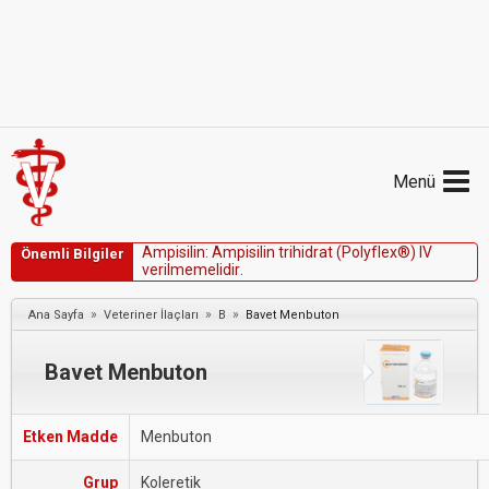
Menü
A
m
p
i
s
i
l
i
n
:
A
m
p
i
s
i
l
i
n
t
r
i
h
i
d
r
a
t
(
P
o
l
y
f
l
e
x
®
)
I
V
Önemli Bilgiler
v
e
r
i
l
m
e
m
e
l
i
d
i
r
.
»
»
»
Ana Sayfa
Veteriner İlaçları
B
Bavet Menbuton
Bavet Menbuton
Etken Madde
Menbuton
Grup
Koleretik