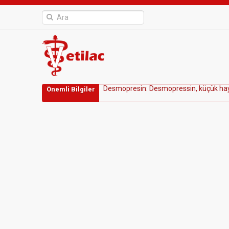
D
e
s
m
o
p
r
e
s
i
n
:
D
e
s
m
o
p
r
e
s
s
i
n
,
k
ü
ç
ü
k
h
a
Önemli Bilgiler