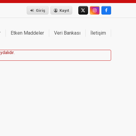
Giriş
Kayıt
r
Etken Maddeler
Veri Bankası
İletişim
a
y
d
a
l
ı
d
ı
r
.