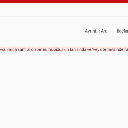
Ayrıntılı Ara
İlaçla
y
v
a
n
l
a
r
d
a
s
a
n
t
r
a
l
d
i
a
b
e
t
e
s
i
n
s
i
p
i
d
u
s
'
u
n
t
a
n
ı
s
ı
n
d
a
v
e
/
v
e
y
a
t
e
d
a
v
i
s
i
n
d
e
f