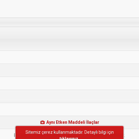
Aynı Etken Maddeli İlaçlar
Sitemiz çerez kullanmaktadır. Detaylı bilgi için
Bu etken maddeye sahip başka bir ilaç bulunmamaktadır.
tıklayınız.