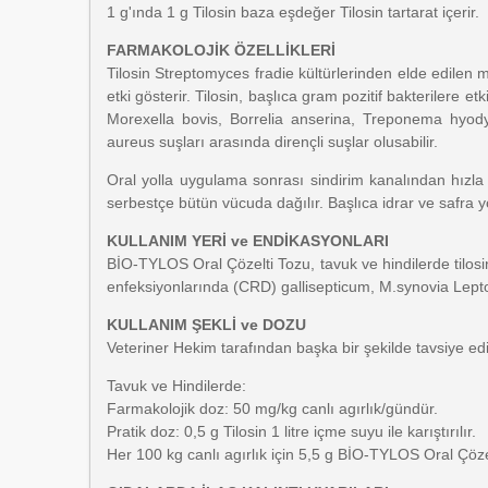
1 g'ında 1 g Tilosin baza eşdeğer Tilosin tartarat içerir.
FARMAKOLOJİK ÖZELLİKLERİ
Tilosin Streptomyces fradie kültürlerinden elde edilen ma
etki gösterir. Tilosin, başlıca gram pozitif bakterilere e
Morexella bovis, Borrelia anserina, Treponema hyodyse
aureus suşları arasında dirençli suşlar olusabilir.
Oral yolla uygulama sonrası sindirim kanalından hızla 
serbestçe bütün vücuda dağılır. Başlıca idrar ve safra yol
KULLANIM YERİ ve ENDİKASYONLARI
BİO-TYLOS Oral Çözelti Tozu, tavuk ve hindilerde tilosin
enfeksiyonlarında (CRD) gallisepticum, M.synovia Leptosp
KULLANIM ŞEKLİ ve DOZU
Veteriner Hekim tarafından başka bir şekilde tavsiye edi
Tavuk ve Hindilerde:
Farmakolojik doz: 50 mg/kg canlı agırlık/gündür.
Pratik doz: 0,5 g Tilosin 1 litre içme suyu ile karıştırılır.
Her 100 kg canlı agırlık için 5,5 g BİO-TYLOS Oral Çözelt