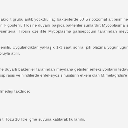
krolit grubu antibiyotikdir. İlaç bakterilerde 50 S ribozomal alt birimin
tkinlik gösterir. Tilosine duyarlı başlıca bakteriler sunlardır; Mycoplasma
nteria. Tilosin özellikle Mycoplasma gallisepticum tarafından meydan
emilir. Uygulandıktan yaklaşık 1-3 saat sonra, pik plazma yoğunluğuna
uyla atılır.
e duyarlı bakteriler tarafından meydana getirilen enfeksiyonların tedavi
irasis ve hindilerde enfeksiyöz sinüsitis'in etkeni olan M.melagridis'e 
lmediği takdirde;
i Tozu 10 litre içme suyuna katılarak kullanılır.