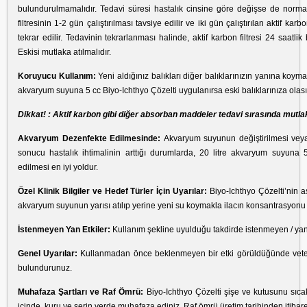
bulundurulmamalıdır. Tedavi süresi hastalık cinsine göre değişse de normal 
filtresinin 1-2 gün çalıştırılması tavsiye edilir ve iki gün çalıştırılan aktif karb
tekrar edilir. Tedavinin tekrarlanması halinde, aktif karbon filtresi 24 saatlik b
Eskisi mutlaka atılmalıdır.
Koruyucu Kullanım:
Yeni aldığınız balıkları diğer balıklarınızın yanına koym
akvaryum suyuna 5 cc Biyo-Ichthyo Çözelti uygulanırsa eski balıklarınıza olası
Dikkat! : Aktif karbon gibi diğer absorban maddeler tedavi sırasında mutlak
Akvaryum Dezenfekte Edilmesinde:
Akvaryum suyunun değiştirilmesi veya s
sonucu hastalık ihtimalinin arttığı durumlarda, 20 litre akvaryum suyuna 
edilmesi en iyi yoldur.
Özel Klinik Bilgiler ve Hedef Türler İçin Uyarılar:
Biyo-Ichthyo Çözelti’nin a
akvaryum suyunun yarısı atılıp yerine yeni su koymakla ilacın konsantrasyonu 
İstenmeyen Yan Etkiler:
Kullanım şekline uyulduğu takdirde istenmeyen / yan
Genel Uyarılar:
Kullanmadan önce beklenmeyen bir etki görüldüğünde veter
bulundurunuz.
Muhafaza Şartları ve Raf Ömrü:
Biyo-Ichthyo Çözelti şişe ve kutusunu sıc
içinde, kuru ve serin yerde muhafaza ediniz. Raf ömrü üretim tarihinden itibaren