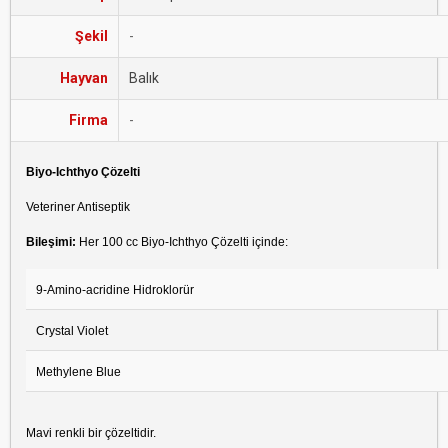
Şekil
-
Hayvan
Balık
Firma
-
Biyo-Ichthyo Çözelti
Veteriner Antiseptik
Bileşimi:
Her 100 cc Biyo-Ichthyo Çözelti içinde:
9-Amino-acridine Hidroklorür
Crystal Violet
Methylene Blue
Mavi renkli bir çözeltidir.