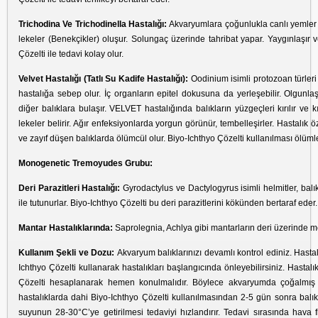
Trichodina Ve Trichodinella Hastalığı:
Akvaryumlara çoğunlukla canlı yemler i
lekeler (Benekçikler) oluşur. Solungaç üzerinde tahribat yapar. Yaygınlaşır ve
Çözelti ile tedavi kolay olur.
Velvet Hastalığı (Tatlı Su Kadife Hastalığı):
Oodinium isimli protozoan türler
hastalığa sebep olur. İç organların epitel dokusuna da yerleşebilir. Olgunl
diğer balıklara bulaşır. VELVET hastalığında balıkların yüzgeçleri kırılır ve
lekeler belirir. Ağır enfeksiyonlarda yorgun görünür, tembelleşirler. Hastalık
ve zayıf düşen balıklarda ölümcül olur. Biyo-Ichthyo Çözelti kullanılması ölümle
Monogenetic Tremoyudes Grubu:
Deri Parazitleri Hastalığı:
Gyrodactylus ve Dactylogyrus isimli helmitler, balı
ile tutunurlar. Biyo-Ichthyo Çözelti bu deri parazitlerini kökünden bertaraf eder.
Mantar Hastalıklarında:
Saprolegnia, Achlya gibi mantarların deri üzerinde mey
Kullanım Şekli ve Dozu:
Akvaryum balıklarınızı devamlı kontrol ediniz. Hastal
Ichthyo Çözelti kullanarak hastalıkları başlangıcında önleyebilirsiniz. Hasta
Çözelti hesaplanarak hemen konulmalıdır. Böylece akvaryumda çoğalmış pa
hastalıklarda dahi Biyo-Ichthyo Çözelti kullanılmasından 2-5 gün sonra balık
suyunun 28-30°C’ye getirilmesi tedaviyi hızlandırır. Tedavi sırasında hava