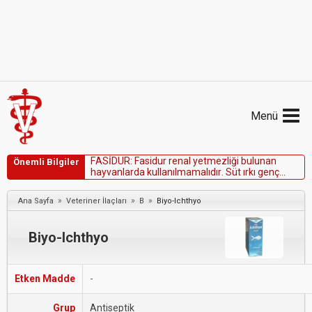
Menü
F
A
S
İ
D
U
R
:
F
a
s
i
d
u
r
r
e
n
a
l
y
e
t
m
e
z
l
i
ğ
i
b
u
l
u
n
a
n
Önemli Bilgiler
h
a
y
v
a
n
l
a
r
d
a
k
u
l
l
a
n
ı
l
m
a
m
a
l
ı
d
ı
r
.
S
ü
t
ı
r
k
ı
g
e
n
ç
h
a
y
v
a
n
l
a
r
v
e
y
e
n
i
d
o
ğ
m
u
ş
y
a
v
r
u
l
a
r
d
a
k
u
l
l
a
n
ı
l
m
a
m
a
l
ı
d
ı
r
.
»
»
»
Ana Sayfa
Veteriner İlaçları
B
Biyo-Ichthyo
Biyo-Ichthyo
Etken Madde
-
Grup
Antiseptik