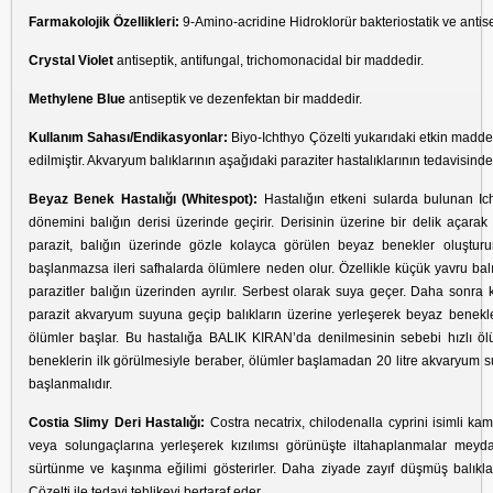
Farmakolojik Özellikleri:
9-Amino-acridine Hidroklorür bakteriostatik ve antisep
Crystal Violet
antiseptik, antifungal, trichomonacidal bir maddedir.
Methylene Blue
antiseptik ve dezenfektan bir maddedir.
Kullanım Sahası/Endikasyonlar:
Biyo-Ichthyo Çözelti yukarıdaki etkin madde
edilmiştir. Akvaryum balıklarının aşağıdaki paraziter hastalıklarının tedavisinde 
Beyaz Benek Hastalığı (Whitespot):
Hastalığın etkeni sularda bulunan Ich
dönemini balığın derisi üzerinde geçirir. Derisinin üzerine bir delik açara
parazit, balığın üzerinde gözle kolayca görülen beyaz benekler oluşturur
başlanmazsa ileri safhalarda ölümlere neden olur. Özellikle küçük yavru ba
parazitler balığın üzerinden ayrılır. Serbest olarak suya geçer. Daha sonra 
parazit akvaryum suyuna geçip balıkların üzerine yerleşerek beyaz benekler
ölümler başlar. Bu hastalığa BALIK KIRAN’da denilmesinin sebebi hızlı ölü
beneklerin ilk görülmesiyle beraber, ölümler başlamadan 20 litre akvaryum s
başlanmalıdır.
Costia Slimy Deri Hastalığı:
Costra necatrix, chilodenalla cyprini isimli ka
veya solungaçlarına yerleşerek kızılımsı görünüşte iltahaplanmalar meydan
sürtünme ve kaşınma eğilimi gösterirler. Daha ziyade zayıf düşmüş balıklar h
Çözelti ile tedavi tehlikeyi bertaraf eder.