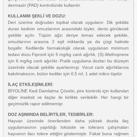
dermasin (PAD) kontrolünde kullanılır.
KULLANIM ŞEKLİ VE DOZU:
Deri üzerine doğrudan topikal olarak uygulanır. Dik şekilde
duran kedinin omuzlarının arasındaki tüyler, derisi görülecek
şekilde açılır. Tüpün ağzı deriye temas edecek şekilde,
omuzlarının arasına 2 eşit miktarda ya da çizgi halinde
boşallır. Kedilerde farmakolojik olarak uygulanan minimum
tedavi dozu Fipronil için 5 mg/kg canlı ağırlık, (S)-Methoprene
için 6 mg/kg canlı ağırlıkr. Pratik uygulama dozları bu düzeyin
üzerinde olacak şekilde ayarlanmışr. Vücut canlı ağırlıklarına
bakılmaksızın, bütün kediler için 0,5 ml, 1 adet mikro tüptür.
İLAÇ ETKİLEŞİMLERİ:
BİYOLİNE Kedi Damlatma Çözelsi, pire kontrolü için kullanılan
diğer inseksit ve ilaçlar ile birlikte verilebilir. Her hangi bir
geçimsizlik rapor edilmemişr.
DOZ AŞIMINDA BELİRTİLER, TEDBİRLER:
Hayvan üzerinde önerilenden daha yüksek dozda ilaç
uygulamasının yapıldığı toksisite ve tolerans çalışmaları
hayvanın ilacı tolere ettiğini göstermiştir. Fakat buna rağmen