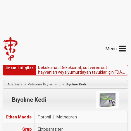
Menü
D
e
k
o
k
u
i
n
a
t
:
D
e
k
o
k
u
i
n
a
t
,
s
ü
t
v
e
r
e
n
s
ü
t
Önemli Bilgiler
h
a
y
v
a
n
l
a
r
ı
v
e
y
a
y
u
m
u
r
t
l
a
y
a
n
t
a
v
u
k
l
a
r
i
ç
i
n
F
D
A
o
n
a
y
l
ı
d
e
ğ
i
l
d
i
r
.
»
»
»
Ana Sayfa
Veteriner İlaçları
B
Bıyolıne Kedi
Bıyolıne Kedi
Etken Madde
Fipronil
|
Methopren
Grup
Ektoparaziter