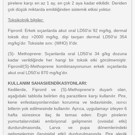
pirelere karşı en az 1 ay, en çok 2 aya kadar etkilidir. Deriden
çok düşük miktarda emildiğinden sistemik etkisi yoktur.
Toksikolojik bilgiler:
Fipronil: Erkek sıçanlarda akut oral LD50'si 92 mg/kg, dermal
toksik doz >2000 mg/kg, dişi tavşan dermal LD50'si 354
mg/kg'dır. Toksisite sını: (WHO) II'dir.
(S)- Methoprene: Sıçanlarda oral LD50'si 34 g/kg dozuna
kadar verildiğinde her hangi bir toksik etki görülmemiştir.
Fipronil/(S)-Methoprene kombinasyonunun erkek sıçanlarda
akut oral LD50'si 870 mg/kg'dır.
KULLANIM SAHASI/ENDİKASYONLARI:
Kedilerde, Fipronil ve (S)-Methoprene'e duyarlı olan,
aşağıdaki tabloda belirlen dış parazitlere karşı kullanılır. Pire,
kene enfestasyonlarından korunma ve tedavisinde, ısırıcı
bitlerin yok edilmesinde kullanılır. Ayrıca, uygulamayı izleyen 6
hafta süresince ilaç ile temas eden: Ergin pirelerin
yumurtalarındaki embriyonal gelişmenin (ovisidal etki)
durdurulmasında, Larva ve pupa dönemlerindeki
gelişmelerinin (larvisidal etki) durdurulmasında, Pire alerjik