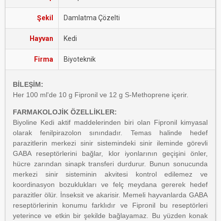
Şekil
Damlatma Çözelti
Hayvan
Kedi
Firma
Biyoteknik
BİLEŞİM:
Her 100 ml'de 10 g Fipronil ve 12 g S-Methoprene içerir.
FARMAKOLOJİK ÖZELLİKLER:
Biyoline Kedi aktif maddelerinden biri olan Fipronil kimyasal
olarak fenilpirazolon sınındadır. Temas halinde hedef
parazitlerin merkezi sinir sistemindeki sinir ileminde görevli
GABA reseptörlerini bağlar, klor iyonlarının geçişini önler,
hücre zarından sinapk transferi durdurur. Bunun sonucunda
merkezi sinir sisteminin akvitesi kontrol edilemez ve
koordinasyon bozuklukları ve felç meydana gererek hedef
parazitler ölür. İnseksit ve akarisir. Memeli hayvanlarda GABA
reseptörlerinin konumu farklıdır ve Fipronil bu reseptörleri
yeterince ve etkin bir şekilde bağlayamaz. Bu yüzden konak