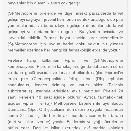
hayvanlar için güvenlik sınırı çok genişr.
(S)-Methoprene pirelerde ve diğer insekt parazitlerde larval
gelişmeyi sağlayan juvenil hormonun sentek analoğu olup pire
yumurtalarında ve bunu izleyen gelişme dönemlerinde larval
gelişmeyi ve metamorfozu engeller. Bu yüzden ovisidal ve
larvasidal etkilidir. Parazin hayat zincirini kırar. Memelilerde
(S)-Methoprene için uygun hedef doku yoktur bu yüzden
memeliler üzerinde her hangi bir farmakolojik etkisi de yoktur.
Pirelere karşı kullanılan Fipronil ve (S)-Methoprene
kombinasyonu, Fipronil ile karşılaştırıldığında daha uzun süreli
ve daha güçlü ovisidal ve larvisidal etkinlik sağlar. Fipronil'in
ergin pire (Ctenocephalides felis), kene (Rhipicephalus
sanguineus, Ixodes ricinus) ve ısırıcı bitler (Felicola
subrostratus) üzerinde adulsidal etkisi mevcuur. Pireleri 24
saat, keneleri 48 saat içinde öldürür. Ayrıca farmakokinek
açıdan Fipronil ile (S)- Methoprene birbirleri ile uyumludur.
Damlatma (Spot-On) çözelsinin deri üzerine uygulanmasından
sonra 24 saat içinde her iki akf madde vücudun her tarana
(deri ve kıllar üzerine) yayılır. Epidermis ve yağ hücrelerine
nüfus eder. Deri ve kıllar üzerindeki akf madde kalınları