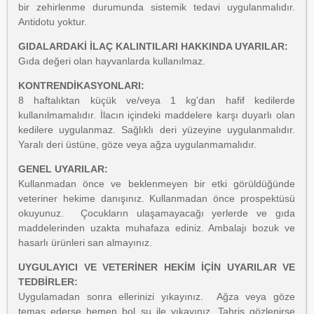
bir zehirlenme durumunda sistemik tedavi uygulanmalıdır.
Antidotu yoktur.
GIDALARDAKİ İLAÇ KALINTILARI HAKKINDA UYARILAR:
Gıda değeri olan hayvanlarda kullanılmaz.
KONTRENDİKASYONLARI:
8 haftalıktan küçük ve/veya 1 kg'dan hafif kedilerde
kullanılmamalıdır. İlacın içindeki maddelere karşı duyarlı olan
kedilere uygulanmaz. Sağlıklı deri yüzeyine uygulanmalıdır.
Yaralı deri üstüne, göze veya ağza uygulanmamalıdır.
GENEL UYARILAR:
Kullanmadan önce ve beklenmeyen bir etki görüldüğünde
veteriner hekime danışınız. Kullanmadan önce prospektüsü
okuyunuz. Çocukların ulaşamayacağı yerlerde ve gıda
maddelerinden uzakta muhafaza ediniz. Ambalajı bozuk ve
hasarlı ürünleri san almayınız.
UYGULAYICI VE VETERİNER HEKİM İÇİN UYARILAR VE
TEDBİRLER:
Uygulamadan sonra ellerinizi yıkayınız. Ağza veya göze
temas ederse hemen bol su ile yıkayınız. Tahriş gözlenirse