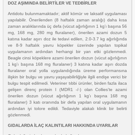
DOZ AŞIMINDA BELİRTİLER VE TEDBİRLER
Antidotu bulunmamaktadır; aktif kömür ve laksatif uygulaması
yapılabilir. Önerilenden (8 haftalık zaman aralığı) daha kısa
zaman aralıklarında üç defa (vücut ağırlığının 1 kg’ı başına 56
mg, 168 mg, 280 mg fluralaner), önerilen azami dozun 5
katına kadar aşırı doz ile tedavi edilen, 2.0-3.7 kg ağırlığında
ve 8-9 haftalık yavru köpekler üzerinde yapılan topikal
uygulamanın ardından herhangi bir yan etki gözlenmedi.
Beagle cinsi köpeklere azami önerilen dozun (vücut ağırlığının
1 kg’ı başına 168 mg fluralaner) 3 katına kadar aşırı dozda
fluralaner oral yolla uygulandığında üreme performansına
ilişkin bir bulgu ve yavru yaşayabilirliğiyle ilgili endişe verici bir
bulgu tespit edilmedi. Veteriner tıbbi ürünler, birden fazla ilaca
gelişen direnç protein I (MDR1 -/-) olan Collies’te azami
önerilen dozun (vücut ağırlığının 1 kg’ı başına 168 mg
fluralaner) 3 katı oranında bir defa yapılan oral uygulamanın
ardından iyi tolore edildi. Tedaviyle alakalı klinik bir belirti
gözlenmedi.
GIDALARDA İLAÇ KALINTILARI HAKKINDA UYARILAR