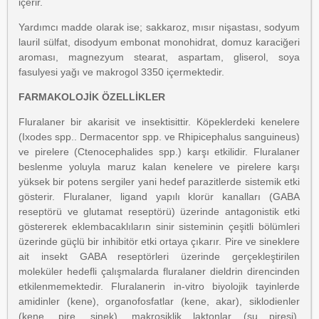
içerir.
Yardımcı madde olarak ise; sakkaroz, mısır nişastası, sodyum
lauril sülfat, disodyum embonat monohidrat, domuz karaciğeri
aroması, magnezyum stearat, aspartam, gliserol, soya
fasulyesi yağı ve makrogol 3350 içermektedir.
FARMAKOLOJİK ÖZELLİKLER
Fluralaner bir akarisit ve insektisittir. Köpeklerdeki kenelere
(Ixodes spp.. Dermacentor spp. ve Rhipicephalus sanguineus)
ve pirelere (Ctenocephalides spp.) karşı etkilidir. Fluralaner
beslenme yoluyla maruz kalan kenelere ve pirelere karşı
yüksek bir potens sergiler yani hedef parazitlerde sistemik etki
gösterir. Fluralaner, ligand yapılı klorür kanalları (GABA
reseptörü ve glutamat reseptörü) üzerinde antagonistik etki
göstererek eklembacaklıların sinir sisteminin çeşitli bölümleri
üzerinde güçlü bir inhibitör etki ortaya çıkarır. Pire ve sineklere
ait insekt GABA reseptörleri üzerinde gerçekleştirilen
moleküler hedefli çalışmalarda fluralaner dieldrin direncinden
etkilenmemektedir. Fluralanerin in-vitro biyolojik tayinlerde
amidinler (kene), organofosfatlar (kene, akar), siklodienler
(kene, pire, sinek), makrosiklik laktonlar (su piresi),