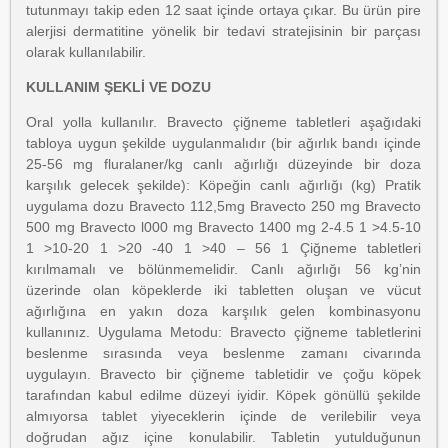
tutunmayı takip eden 12 saat içinde ortaya çıkar. Bu ürün pire
alerjisi dermatitine yönelik bir tedavi stratejisinin bir parçası
olarak kullanılabilir.
KULLANIM ŞEKLİ VE DOZU
Oral yolla kullanılır. Bravecto çiğneme tabletleri aşağıdaki
tabloya uygun şekilde uygulanmalıdır (bir ağırlık bandı içinde
25-56 mg fluralaner/kg canlı ağırlığı düzeyinde bir doza
karşılık gelecek şekilde): Köpeğin canlı ağırlığı (kg) Pratik
uygulama dozu Bravecto 112,5mg Bravecto 250 mg Bravecto
500 mg Bravecto l000 mg Bravecto 1400 mg 2-4.5 1 >4.5-10
1 >10-20 1 >20 -40 1 >40 – 56 1 Çiğneme tabletleri
kırılmamalı ve bölünmemelidir. Canlı ağırlığı 56 kg’nin
üzerinde olan köpeklerde iki tabletten oluşan ve vücut
ağırlığına en yakın doza karşılık gelen kombinasyonu
kullanınız. Uygulama Metodu: Bravecto çiğneme tabletlerini
beslenme sırasında veya beslenme zamanı civarında
uygulayın. Bravecto bir çiğneme tabletidir ve çoğu köpek
tarafından kabul edilme düzeyi iyidir. Köpek gönüllü şekilde
almıyorsa tablet yiyeceklerin içinde de verilebilir veya
doğrudan ağız içine konulabilir. Tabletin yutulduğunun