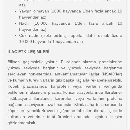
az)
Yaygın olmayan (1000 hayvanda 1’den fazla ancak 10
hayvandan az)
Nadir (10.000 hayvanda 1’den fazla ancak 10
hayvandan az)
Çok nadir (izole edilmiş raporlar dahil olmak üzere
10.000 hayvanda 1 hayvandan az).
İLAÇ ETKİLEŞİMLERİ
Bilinen geçimsizlik yoktur. Fluralaner plazma proteinlerine
yüksek seviyede bağlanır ve yüksek seviyede bağlanma
sergileyen non-steroidal anti-enflamatuvar ilaçlar (NSAID’ler)
ve kumarin türevi varfarin gibi başka ilaçlarla rekabete girebilir.
Köpek plazmasında karprofen veya varfarin varlığında
beklenen maksimum plazma konsantrasyonlarında fluralaner
inkübasyonu fluralaner, karprofen veya varfarinin proteine
bağlanma seviyesini azaltmamıştır. Klinik saha testi sırasında
köpeklere yönelik Bravecto çiğneme tabletleri ile rutin şekilde
kullanılan veteriner tıbbi ürünleri arasında hiçbir etkileşim
gözlenmemiştir.