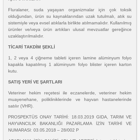
Fluralaner, suda yaşayan organizmalar için çok toksik
olduğundan, ürün su kaynaklarından uzak tutulmalı, atık su
sistemiyle veya evsel atıklarla birlikte atılmamalıdır. Kullanılmış
ürünler ve/veya ürün artıkları ulusal mevzuatlar gereğince
uzaklaştırılmalıdır.
TİCARİ TAKDİM ŞEKLİ
1, 2 veya 4 çiğneme tableti içeren lamine alüminyum folyo
kapakla kapatılmış 1 alüminyum folyo blister içeren karton
kutu.
SATIŞ YERİ VE ŞARTLARI
Veteriner hekim reçetesi ile eczanelerde, veteriner hekim
muayenehane, polikliniklerinde ve hayvan hastanelerinde
satılır (VHR).
PROSPEKTÜS ONAY TARİHİ: 18.03.2019 GIDA, TARIM VE
HAYVANCILIK BAKANLIĞI PAZARLAMA İZİN TARİHİ VE
NUMARASI: 03.05.2018 – 28/002 P