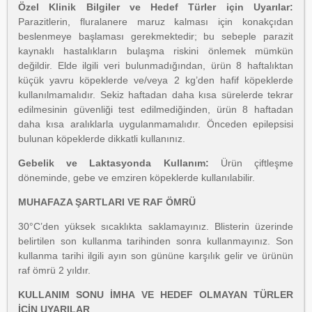
Özel Klinik Bilgiler ve Hedef Türler için Uyarılar:
Parazitlerin, fluralanere maruz kalması için konakçıdan
beslenmeye başlaması gerekmektedir; bu sebeple parazit
kaynaklı hastalıkların bulaşma riskini önlemek mümkün
değildir. Elde ilgili veri bulunmadığından, ürün 8 haftalıktan
küçük yavru köpeklerde ve/veya 2 kg’den hafif köpeklerde
kullanılmamalıdır. Sekiz haftadan daha kısa sürelerde tekrar
edilmesinin güvenliği test edilmediğinden, ürün 8 haftadan
daha kısa aralıklarla uygulanmamalıdır. Önceden epilepsisi
bulunan köpeklerde dikkatli kullanınız.
Gebelik ve Laktasyonda Kullanım:
Ürün çiftleşme
döneminde, gebe ve emziren köpeklerde kullanılabilir.
MUHAFAZA ŞARTLARI VE RAF ÖMRÜ
30°C’den yüksek sıcaklıkta saklamayınız. Blisterin üzerinde
belirtilen son kullanma tarihinden sonra kullanmayınız. Son
kullanma tarihi ilgili ayın son gününe karşılık gelir ve ürünün
raf ömrü 2 yıldır.
KULLANIM SONU İMHA VE HEDEF OLMAYAN TÜRLER
İÇİN UYARILAR