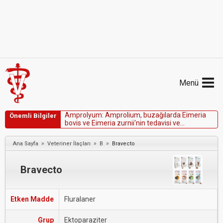
Menü
A
m
p
r
o
l
y
u
m
:
A
m
p
r
o
l
i
u
m
,
b
u
z
a
ğ
ı
l
a
r
d
a
E
i
m
e
r
i
a
Önemli Bilgiler
b
o
v
i
s
v
e
E
i
m
e
r
i
a
z
u
r
n
i
i
'
n
i
n
t
e
d
a
v
i
s
i
v
e
ö
n
l
e
n
m
e
s
i
v
e
k
ü
m
e
s
h
a
y
v
a
n
l
a
r
ı
n
d
a
k
o
k
s
i
d
i
y
o
z
i
s
i
n
t
e
d
a
v
i
s
i
i
ç
i
n
F
D
A
o
n
a
y
l
ı
d
ı
r
.
»
»
»
Ana Sayfa
Veteriner İlaçları
B
Bravecto
Bravecto
Etken Madde
Fluralaner
Grup
Ektoparaziter