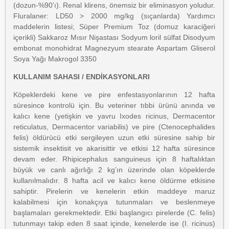
(dozun-%90’ı). Renal klirens, önemsiz bir eliminasyon yoludur.
Fluralaner: LD50 > 2000 mg/kg (sıçanlarda) Yardımcı
maddelerin listesi; Süper Premium Toz (domuz karaciğeri
içerikli) Sakkaroz Mısır Nişastası Sodyum loril sülfat Disodyum
embonat monohidrat Magnezyum stearate Aspartam Gliserol
Soya Yağı Makrogol 3350
KULLANIM SAHASI / ENDİKASYONLARI
Köpeklerdeki kene ve pire enfestasyonlarının 12 hafta
süresince kontrolü için. Bu veteriner tıbbi ürünü anında ve
kalıcı kene (yetişkin ve yavru Ixodes ricinus, Dermacentor
reticulatus, Dermacentor variabilis) ve pire (Ctenocephalides
felis) öldürücü etki sergileyen uzun etki süresine sahip bir
sistemik insektisit ve akarisittir ve etkisi 12 hafta süresince
devam eder. Rhipicephalus sanguineus için 8 haftalıktan
büyük ve canlı ağırlığı 2 kg’ın üzerinde olan köpeklerde
kullanılmalıdır. 8 hafta acil ve kalıcı kene öldürme etkisine
sahiptir. Pirelerin ve kenelerin etkin maddeye maruz
kalabilmesi için konakçıya tutunmaları ve beslenmeye
başlamaları gerekmektedir. Etki başlangıcı pirelerde (C. felis)
tutunmayı takip eden 8 saat içinde, kenelerde ise (I. ricinus)