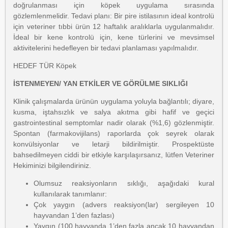
doğrulanması için köpek uygulama sırasında
gözlemlenmelidir. Tedavi planı: Bir pire istilasının ideal kontrolü
için veteriner tıbbi ürün 12 haftalık aralıklarla uygulanmalıdır.
İdeal bir kene kontrolü için, kene türlerini ve mevsimsel
aktivitelerini hedefleyen bir tedavi planlaması yapılmalıdır.
HEDEF TÜR Köpek
İSTENMEYEN/ YAN ETKİLER VE GÖRÜLME SIKLIĞI
Klinik çalışmalarda ürünün uygulama yoluyla bağlantılı; diyare,
kusma, iştahsızlık ve salya akıtma gibi hafif ve geçici
gastrointestinal semptomlar nadir olarak (%1,6) gözlenmiştir.
Spontan (farmakovijilans) raporlarda çok seyrek olarak
konvülsiyonlar ve letarji bildirilmiştir. Prospektüste
bahsedilmeyen ciddi bir etkiyle karşılaşırsanız, lütfen Veteriner
Hekiminizi bilgilendiriniz.
Olumsuz reaksiyonların sıklığı, aşağıdaki kural
kullanılarak tanımlanır:
Çok yaygın (advers reaksiyon(lar) sergileyen 10
hayvandan 1’den fazlası)
Yaygın (100 hayvanda 1’den fazla ancak 10 hayvandan