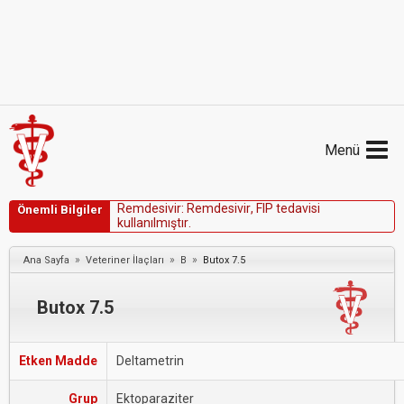
Menü
R
e
m
d
e
s
i
v
i
r
:
R
e
m
d
e
s
i
v
i
r
,
F
I
P
t
e
d
a
v
i
s
i
Önemli Bilgiler
k
u
l
l
a
n
ı
l
m
ı
ş
t
ı
r
.
»
»
»
Ana Sayfa
Veteriner İlaçları
B
Butox 7.5
Butox 7.5
Etken Madde
Deltametrin
Grup
Ektoparaziter