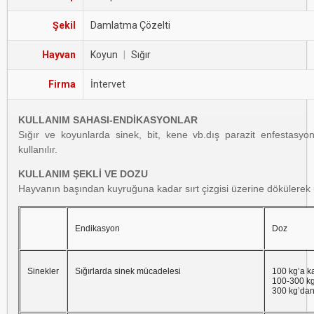
Şekil
Damlatma Çözelti
Hayvan
Koyun
|
Sığır
Firma
İntervet
KULLANIM SAHASI-ENDİKASYONLAR
Sığır ve koyunlarda sinek, bit, kene vb.dış parazit enfestasyo
kullanılır.
KULLANIM ŞEKLİ VE DOZU
Hayvanın başından kuyruğuna kadar sırt çizgisi üzerine dökülerek 
Endikasyon
Doz
Sinekler
Sığırlarda sinek mücadelesi
100 kg’a k
100-300 kg
300 kg’dan