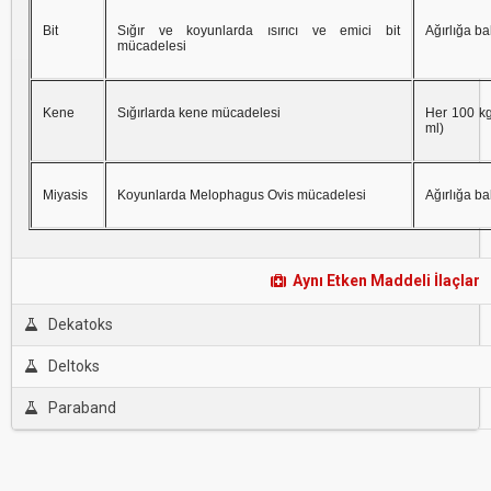
Bit
Sığır ve koyunlarda ısırıcı ve emici bit
Ağırlığa b
mücadelesi
Kene
Sığırlarda kene mücadelesi
Her 100 kg
ml)
Miyasis
Koyunlarda Melophagus Ovis mücadelesi
Ağırlığa b
Aynı Etken Maddeli İlaçlar
Dekatoks
Deltoks
Paraband