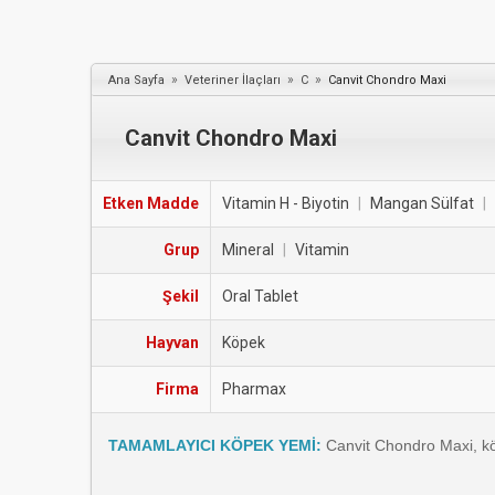
»
»
»
Ana Sayfa
Veteriner İlaçları
C
Canvit Chondro Maxi
Canvit Chondro Maxi
Etken Madde
Vitamin H - Biyotin
|
Mangan Sülfat
|
Grup
Mineral
|
Vitamin
Şekil
Oral Tablet
Hayvan
Köpek
Firma
Pharmax
TAMAMLAYICI KÖPEK YEMİ:
Canvit Chondro Maxi, kö