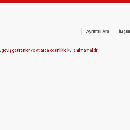
Ayrıntılı Ara
İlaçla
,
g
e
v
i
ş
g
e
t
i
r
e
n
l
e
r
v
e
a
t
l
a
r
d
a
k
e
s
i
n
l
i
k
l
e
k
u
l
l
a
n
ı
l
m
a
m
a
l
ı
d
ı
r
.