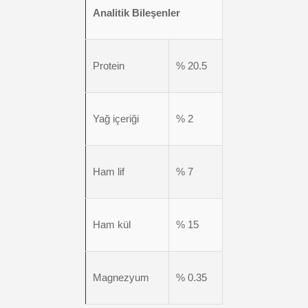
Analitik Bileşenler
Protein
% 20.5
Yağ içeriği
% 2
Ham lif
% 7
Ham kül
% 15
Magnezyum
% 0.35