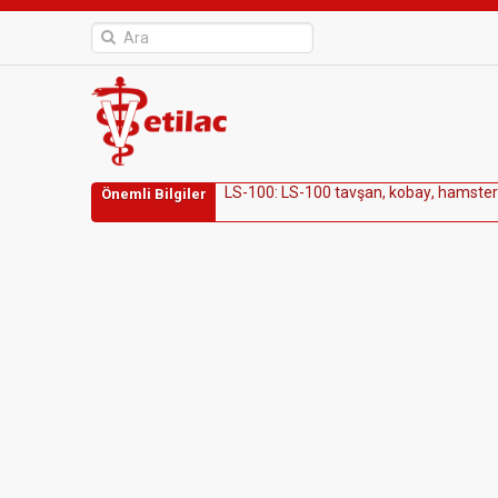
L
S
-
1
0
0
:
L
S
-
1
0
0
t
a
v
ş
a
n
,
k
o
b
a
y
,
h
a
m
s
t
e
r
Önemli Bilgiler