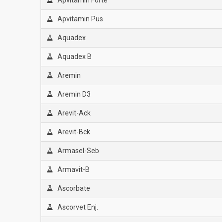
Apvitamin Forte
Apvitamin Pus
Aquadex
Aquadex B
Aremin
Aremin D3
Arevit-Ack
Arevit-Bck
Armasel-Seb
Armavit-B
Ascorbate
Ascorvet Enj.