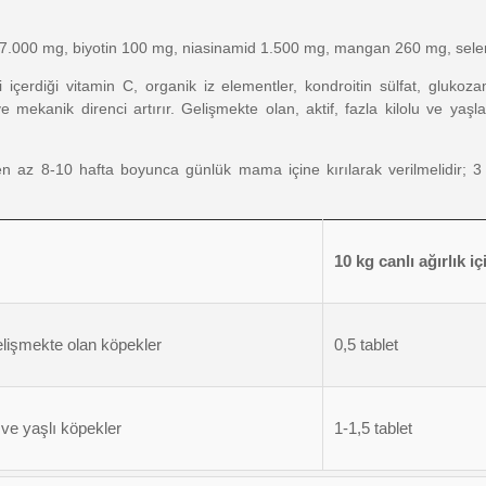
C 7.000 mg, biyotin 100 mg, niasinamid 1.500 mg, mangan 260 mg, sel
içerdiği vitamin C, organik iz elementler, kondroitin sülfat, glukoz
ve mekanik direnci artırır. Gelişmekte olan, aktif, fazla kilolu ve yaş
en az 8-10 hafta boyunca günlük mama içine kırılarak verilmelidir; 3 ay
10 kg canlı ağırlık iç
lişmekte olan köpekler
0,5 tablet
ve yaşlı köpekler
1-1,5 tablet