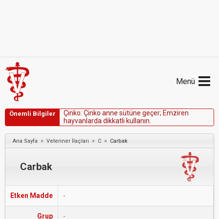
Menü
Ç
i
n
k
o
:
Ç
i
n
k
o
a
n
n
e
s
ü
t
ü
n
e
g
e
ç
e
r
;
E
m
z
i
r
e
n
Önemli Bilgiler
h
a
y
v
a
n
l
a
r
d
a
d
i
k
k
a
t
l
i
k
u
l
l
a
n
ı
n
.
»
»
»
Ana Sayfa
Veteriner İlaçları
C
Carbak
Carbak
Etken Madde
-
Grup
-