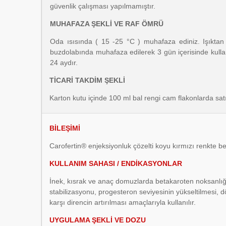
güvenlik çalışması yapılmamıştır.
MUHAFAZA ŞEKLİ VE RAF ÖMRÜ
Oda ısısında ( 15 -25 °C ) muhafaza ediniz. Işıktan 
buzdolabında muhafaza edilerek 3 gün içerisinde kullanı
24 aydır.
TİCARİ TAKDİM ŞEKLİ
Karton kutu içinde 100 ml bal rengi cam flakonlarda sa
BİLEŞİMİ
Carofertin® enjeksiyonluk çözelti koyu kırmızı renkte b
KULLANIM SAHASI / ENDİKASYONLAR
İnek, kısrak ve anaç domuzlarda betakaroten noksanlığ
stabilizasyonu, progesteron seviyesinin yükseltilmesi,
karşı direncin artırılması amaçlarıyla kullanılır.
UYGULAMA ŞEKLİ VE DOZU