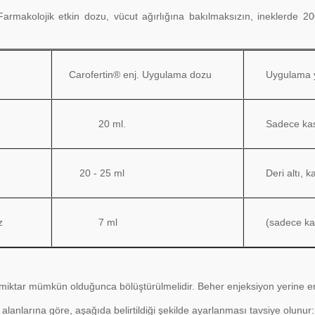
. Farmakolojik etkin dozu, vücut ağırlığına bakılmaksızın, inekler
Carofertin® enj. Uygulama dozu
Uygulama 
20 ml.
Sadece kas
20 - 25 ml
Deri altı, ka
z
7 ml
(sadece kas
 miktar mümkün olduğunca bölüştürülmelidir. Beher enjeksiyon yerine en ç
lanlarına göre, aşağıda belirtildiği şekilde ayarlanması tavsiye olunur: