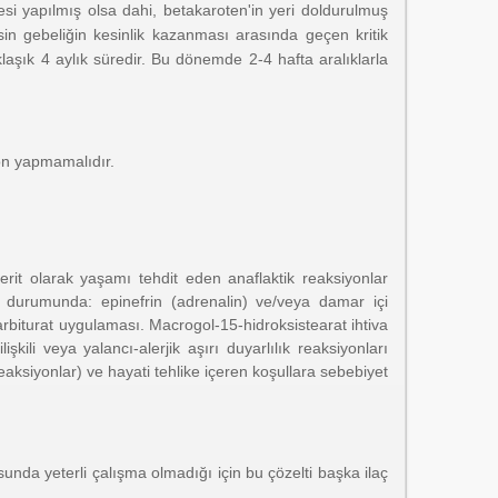
esi yapılmış olsa dahi, betakaroten'in yeri doldurulmuş
in gebeliğin kesinlik kazanması arasında geçen kritik
aşık 4 aylık süredir. Bu dönemde 2-4 hafta aralıklarla
yon yapmamalıdır.
ferit olarak yaşamı tehdit eden anaflaktik reaksiyonlar
si durumunda: epinefrin (adrenalin) ve/veya damar içi
barbiturat uygulaması. Macrogol-15-hidroksistearat ihtiva
kili veya yalancı-alerjik aşırı duyarlılık reaksiyonları
 reaksiyonlar) ve hayati tehlike içeren koşullara sebebiyet
usunda yeterli çalışma olmadığı için bu çözelti başka ilaç