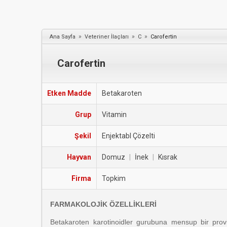
»
»
»
Ana Sayfa
Veteriner İlaçları
C
Carofertin
Carofertin
Etken Madde
Betakaroten
Grup
Vitamin
Şekil
Enjektabl Çözelti
Hayvan
Domuz
|
İnek
|
Kısrak
Firma
Topkim
FARMAKOLOJİK ÖZELLİKLERİ
Betakaroten karotinoidler gurubuna mensup bir provi