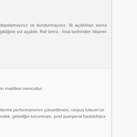
 depolamayınız ve dondurmayınız. İlk açıldıktan sonra
liğine yol açabilir. Raf ömrü : İmal tarihinden itibaren
tkin maddesi mevcuttur.
lerme performansının yükseltilmesi, corpus luteum'un
stek, gebeliğin korunması, post puerperal hastalıklara