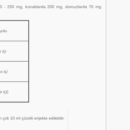
de 200 - 250 mg, kısraklarda 200 mg, domuzlarda 70 mg
yolu
 içi
s içi
 içi)
ok 10 ml çözelti enjekte edilebilir.