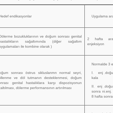
Hedef endikasyonlar
Uygulama aral
Dölerme bozukluklarının ve doğum sonrası genital
2 hafta aral
hastalıkların sağaltımında (diğer sağaltım
enjeksiyon
uygulamaları ile kombine olarak )
Normalde 3 e
oğum sonrası östrus sikluslanmn normal seyri,
I. enj .doğ
öllenme ve döl tutmanın desteklenmesi, doğum
kala
onrası genital hastalıklara karşı dispozisyonun
II. enj .doğ
altılması, dölerme performansının artırılması
sonra ni.enj
8 hafta sonra