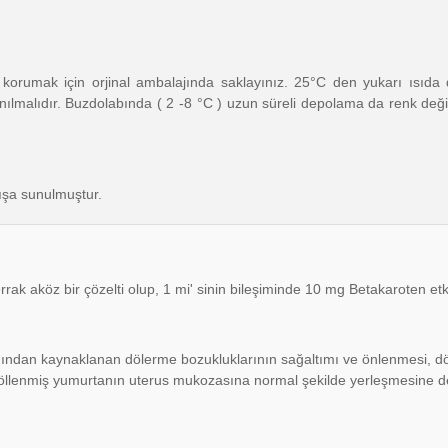
korumak için orjinal ambalajında saklayınız. 25°C den yukarı ısıda
lmalıdır. Buzdolabında ( 2 -8 °C ) uzun süreli depolama da renk değişik
tışa sunulmuştur.
errak aköz bir çözelti olup, 1 mi' sinin bileşiminde 10 mg Betakaroten e
ından kaynaklanan dölerme bozukluklarının sağaltımı ve önlenmesi, dö
 döllenmiş yumurtanın uterus mukozasına normal şekilde yerleşmesine de