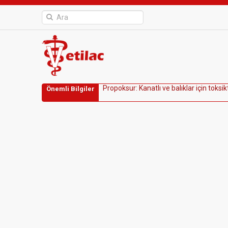
P
r
o
p
o
k
s
u
r
:
K
a
n
a
t
l
ı
v
e
b
a
l
ı
k
l
a
r
i
ç
i
n
t
o
k
s
i
k
Önemli Bilgiler