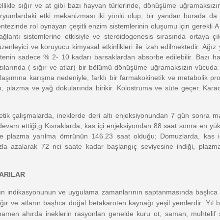
llikle sığır ve at gibi bazı hayvan türlerinde, dönüşüme uğramaksızın
 ovaryumlardaki etki mekanizması iki yönlü olup, bir yandan burada
tezinde rol oynayan çeşitli enzim sistemlerinin oluşumu için gerekli A v
 bağlantı sistemlerine etkisiyle ve steroidogenesis sırasında ortaya ç
, düzenleyici ve koruyucu kimyasal etkinlikleri ile izah edilmektedir. Ağ
rotenin sadece % 2- 10 kadarı barsaklardan absorbe edilebilir. Bazı 
zılarında ( sığır ve atlar) bir bölümü dönüşüme uğramaksızın vücuda d
şımına karışma nedeniyle, farklı bir farmakokinetik ve metabolik pro
en, plazma ve yağ dokularında birikir. Kolostruma ve süte geçer. Kar
netik çalışmalarda, ineklerde deri altı enjeksiyonundan 7 gün sonra 
devam ettiği;g Kısraklarda, kas içi enjeksiyondan 88 saat sonra en yük
 ve plazma yarılma ömrünün 146.23 saat olduğu; Domuzlarda, kas 
hızla azalarak 72 nci saate kadar başlangıç seviyesine indiği, pla
YARILAR
nın indikasyonunun ve uygulama zamanlarının saptanmasında başlıca ik
ığır ve atların başhca doğal betakaroten kaynağı yeşil yemlerdir. Yıl b
mamen ahırda ineklerin rasyonlan genelde kuru ot, saman, muhtelif 