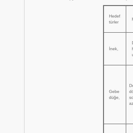
Hedef
türler
İnek,
D
Gebe
d
düğe,
s
az