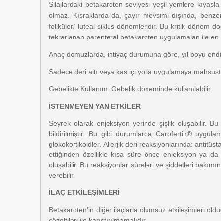
Silajlardaki betakaroten seviyesi yeşil yemlere kıyasl
olmaz. Kısraklarda da, çayır mevsimi dışında, benzer
foliküler/ luteal siklus dönemleridir. Bu kritik döne
tekrarlanan parenteral betakaroten uygulamalan ile en i
Anaç domuzlarda, ihtiyaç durumuna göre, yıl boyu endi
Sadece deri altı veya kas içi yolla uygulamaya mahsust
Gebelikte Kullanım:
Gebelik döneminde kullanılabilir.
İSTENMEYEN YAN ETKİLER
Seyrek olarak enjeksiyon yerinde şişlik oluşabilir. Bu
bildirilmiştir. Bu gibi durumlarda Carofertin® uygul
glokokortikoidler. Allerjik deri reaksiyonlarında: antit
ettiğinden özellikle kısa süre önce enjeksiyon ya da in
oluşabilir. Bu reaksiyonlar süreleri ve şiddetleri bakımın
verebilir.
İLAÇ ETKİLEŞİMLERİ
Betakaroten'in diğer ilaçlarla olumsuz etkileşimleri oldu
çözeltileri ile karıştırılmamalıdır.