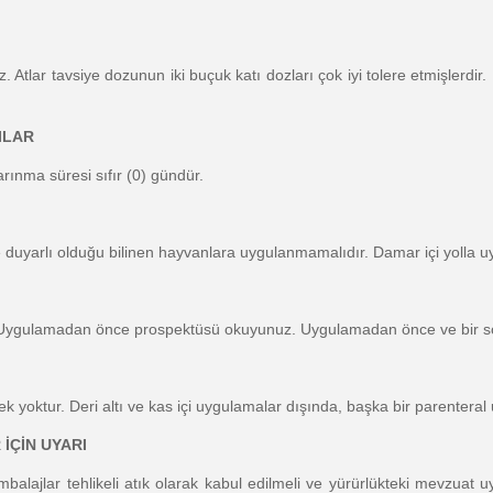
 Atlar tavsiye dozunun iki buçuk katı dozları çok iyi tolere etmişlerdir
ILAR
 arınma süresi sıfır (0) gündür.
duyarlı olduğu bilinen hayvanlara uygulanmamalıdır. Damar içi yolla 
Uygulamadan önce prospektüsü okuyunuz. Uygulamadan önce ve bir soru
k yoktur. Deri altı ve kas içi uygulamalar dışında, başka bir parenteral 
İÇİN UYARI
ajlar tehlikeli atık olarak kabul edilmeli ve yürürlükteki mevzuat uy