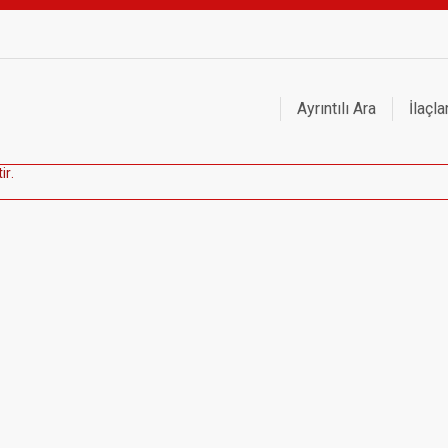
Ayrıntılı Ara
İlaçla
t
i
r
.