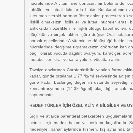
hücrelerinde A vitaminine dönüşür; bir bölümü de, öze
foliküler ve luteal dokularda birikir. Betakarotenin
luteumda steroid hormon (östrojenler, progesteron ) sen
ilişkili olmaksızın, foliküler ve luteal hücreler arası
antioksidan özellikleri ile ilişkili olduğu kabul edilen
düşüktür ve birçok faktöre göre değişir. Oral betaka
barsak epitellerinde A vitaminine dönüştüğü halde, ba
hücrelerinde değişime uğramaksızın doğrudan kan dola
bağlı olarak vücuda dağılır; ovaryum, karaciğer, adr
metabolitleri idrar ve safra yolu ile vücuttan atılır.
Tavsiye dozlarında Carofertin® ile yapılan farmakoki
kadar, günde ortalama 1.77 /ig/ml seviyesinde artışın 
güne kadar başlangıç değerinin üstünde seyrettiği
konsantrasyonuna (14.39 /ig/ml) ulaşıldığı; ancak 
saptanmıştır.
HEDEF TÜRLER İÇİN ÖZEL KLİNİK BİLGİLER VE U
Sığır ve atlarda parenteral betakaroten uygulamaları
birincisi, işletmedeki bakım ve besleme koşullandır. S
nedeniyle, bahar aylarında kısmen, kış aylarında ta