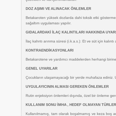
DOZ AŞIMI VE ALINACAK ÖNLEMLER
Betakaroten yüksek dozlarda dahi toksik etki göstermez.
sağaltım uygulaması yapılır.
GIDALARDAKİ İLAÇ KALINTILARI HAKKINDA UYAR
İlaç kahntı arınma süresi (i.k.a.s.): Et ve süt için kalıntı
KONTRAENDİKASYONLARI
Betakarotene ve yardımcı maddelerden herhangi birine 
GENEL UYARILAR
Çocukların ulaşamayacağı bir yerde muhafaza ediniz. 
UYGULAYICININ ALMASI GEREKEN ÖNLEMLER
Rutin enjeksiyon önlemleri dışında, özel bir önleme gere
KULLANIM SONU İMHA , HEDEF OLMAYAN TÜRLER 
Kullanılmamış, tam olarak boşalmamış ve keza boş ambal