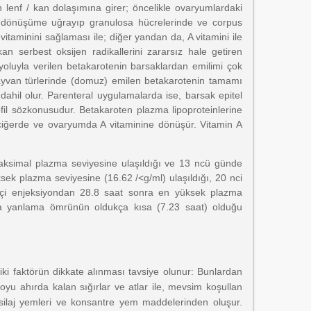
 lenf / kan dolaşımına girer; öncelikle ovaryumlardaki
 da dönüşüme uğrayıp granulosa hücrelerinde ve corpus
itaminini sağlaması ile; diğer yandan da, A vitamini ile
ıkan serbest oksijen radikallerini zararsız hale getiren
ız yoluyla verilen betakarotenin barsaklardan emilimi çok
hayvan türlerinde (domuz) emilen betakarotenin tamamı
ahil olur. Parenteral uygulamalarda ise, barsak epitel
fil sözkonusudur. Betakaroten plazma lipoproteinlerine
aciğerde ve ovaryumda A vitaminine dönüşür. Vitamin A
maksimal plazma seviyesine ulaşıldığı ve 13 ncü günde
sek plazma seviyesine (16.62 /<g/ml) ulaşıldığı, 20 nci
içi enjeksiyondan 28.8 saat sonra en yüksek plazma
zma yanlama ömrünün oldukça kısa (7.23 saat) olduğu
i faktörün dikkate alınması tavsiye olunur: Bunlardan
oyu ahırda kalan sığırlar ve atlar ile, mevsim koşullan
silaj yemleri ve konsantre yem maddelerinden oluşur.