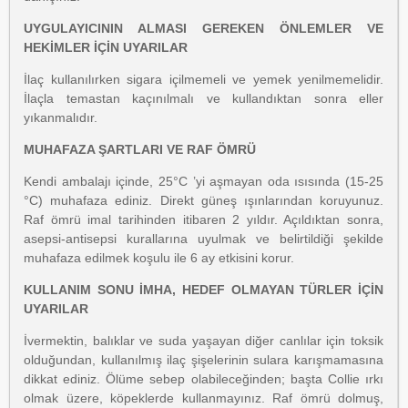
UYGULAYICININ ALMASI GEREKEN ÖNLEMLER VE
HEKİMLER İÇİN UYARILAR
İlaç kullanılırken sigara içilmemeli ve yemek yenilmemelidir.
İlaçla temastan kaçınılmalı ve kullandıktan sonra eller
yıkanmalıdır.
MUHAFAZA ŞARTLARI VE RAF ÖMRÜ
Kendi ambalajı içinde, 25°C ’yi aşmayan oda ısısında (15-25
°C) muhafaza ediniz. Direkt güneş ışınlarından koruyunuz.
Raf ömrü imal tarihinden itibaren 2 yıldır. Açıldıktan sonra,
asepsi-antisepsi kurallarına uyulmak ve belirtildiği şekilde
muhafaza edilmek koşulu ile 6 ay etkisini korur.
KULLANIM SONU İMHA, HEDEF OLMAYAN TÜRLER İÇİN
UYARILAR
İvermektin, balıklar ve suda yaşayan diğer canlılar için toksik
olduğundan, kullanılmış ilaç şişelerinin sulara karışmamasına
dikkat ediniz. Ölüme sebep olabileceğinden; başta Collie ırkı
olmak üzere, köpeklerde kullanmayınız. Raf ömrü dolmuş,