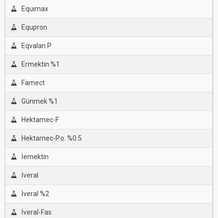
Equımax
Equpron
Eqvalan P
Ermektin %1
Famect
Günmek %1
Hektamec-F
Hektamec-P.o. %0.5
İemektin
İveral
İveral %2
İveral-Fas