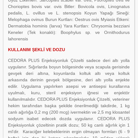
Uyuz Etkenleri: Sarcoptes scabei var. ovis, Psoroptes ovis ve
Chorioptes bovis var. ovis Bitler: Bovicola ovis, Linognatus
pedalis, L. ovillus ve L. stenopsis Koyun Yapağı Sineği:
Melophaga ovinus Burun Kurtları: Oestrus ovis Myiasis Etkeni:
Dermatobia hominis (larva) Yara Kurtları: Chrysomia bezziani
Keneler (Tek konaklı): Boophylus sp. ve Ornithodurus
lahorensis
KULLANIM ŞEKLİ VE DOZU
CEDORA PLUS Enjeksiyonluk Çözelti sadece deri altı yolla
uygulanır. Sığırlarda boyun bölgesinde veya scapula gerisinde
gevşek deri altına, koyunlarda koltuk altı veya koltuk
arkasında derinin gevşek bölgesine, deri altı yolla enjekte
edilir. Uygulama yapılırken asepsi ve antisepsi kurallarına
uyulmalı, kuru, steril enjeksiyon iğnesi ve enjektör
kullanılmalıdır. CEDORA PLUS Enjeksiyonluk Çözelti, veteriner
hekim tarafından başka şekilde önerilmediği takdirde, 1 kg
canlı ağırlığa 0,2 mg (200 mcg) ivermektin ve 2,5 mg klosantel
sodyum isabet edecek dozda uygulanır. CEDORA PLUS
Enjeksiyonluk çözeltinin pratik dozu; 50 kg canlı ağırlık için 1
ml’dir. Karaciğer kelebeklerinin ergin olmayan formları (6 - 9