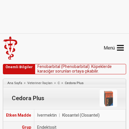
Menü
F
e
n
o
b
a
r
b
i
t
a
l
(
P
h
e
n
o
b
a
r
b
i
t
a
l
)
:
K
ö
p
e
k
l
e
r
d
e
Önemli Bilgiler
k
a
r
a
c
i
ğ
e
r
s
o
r
u
n
l
a
r
ı
o
r
t
a
y
a
ç
ı
k
a
b
i
l
i
r
.
»
»
»
Ana Sayfa
Veteriner İlaçları
C
Cedora Plus
Cedora Plus
Etken Madde
İvermektin
|
Klosantel (Closantel)
Grup
Endektosit