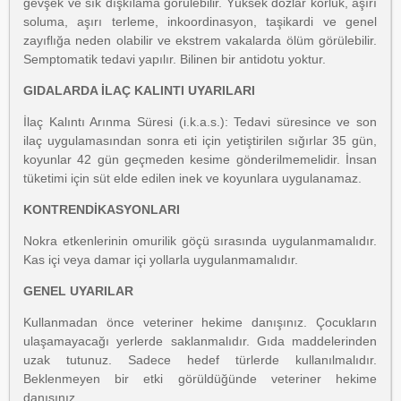
gevşek ve sık dışkılama görülebilir. Yüksek dozlar körlük, aşırı
soluma, aşırı terleme, inkoordinasyon, taşikardi ve genel
zayıflığa neden olabilir ve ekstrem vakalarda ölüm görülebilir.
Semptomatik tedavi yapılır. Bilinen bir antidotu yoktur.
GIDALARDA İLAÇ KALINTI UYARILARI
İlaç Kalıntı Arınma Süresi (i.k.a.s.): Tedavi süresince ve son
ilaç uygulamasından sonra eti için yetiştirilen sığırlar 35 gün,
koyunlar 42 gün geçmeden kesime gönderilmemelidir. İnsan
tüketimi için süt elde edilen inek ve koyunlara uygulanamaz.
KONTRENDİKASYONLARI
Nokra etkenlerinin omurilik göçü sırasında uygulanmamalıdır.
Kas içi veya damar içi yollarla uygulanmamalıdır.
GENEL UYARILAR
Kullanmadan önce veteriner hekime danışınız. Çocukların
ulaşamayacağı yerlerde saklanmalıdır. Gıda maddelerinden
uzak tutunuz. Sadece hedef türlerde kullanılmalıdır.
Beklenmeyen bir etki görüldüğünde veteriner hekime
danışınız.