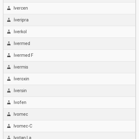
Ivercen
İveripra
İverkol
İvermed
İvermed F
İvermis
İveroxin
İversin
İvofen
Ivomec
Ivomec-C
Ivotan La