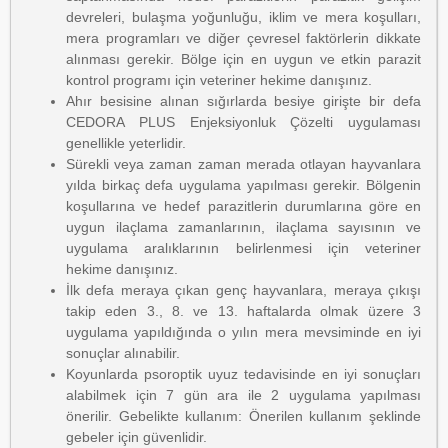
devreleri, bulaşma yoğunluğu, iklim ve mera koşulları,
mera programları ve diğer çevresel faktörlerin dikkate
alınması gerekir. Bölge için en uygun ve etkin parazit
kontrol programı için veteriner hekime danışınız.
Ahır besisine alınan sığırlarda besiye girişte bir defa
CEDORA PLUS Enjeksiyonluk Çözelti uygulaması
genellikle yeterlidir.
Sürekli veya zaman zaman merada otlayan hayvanlara
yılda birkaç defa uygulama yapılması gerekir. Bölgenin
koşullarına ve hedef parazitlerin durumlarına göre en
uygun ilaçlama zamanlarının, ilaçlama sayısının ve
uygulama aralıklarının belirlenmesi için veteriner
hekime danışınız.
İlk defa meraya çıkan genç hayvanlara, meraya çıkışı
takip eden 3., 8. ve 13. haftalarda olmak üzere 3
uygulama yapıldığında o yılın mera mevsiminde en iyi
sonuçlar alınabilir.
Koyunlarda psoroptik uyuz tedavisinde en iyi sonuçları
alabilmek için 7 gün ara ile 2 uygulama yapılması
önerilir. Gebelikte kullanım: Önerilen kullanım şeklinde
gebeler için güvenlidir.