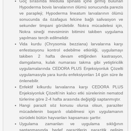
Göç sırasında Medulla spinalis içine girmiş bulunan
Hypoderma bovis larvalarının ölümü sonucunda parezis
ve parapleji; Hypoderma lineatum larvalarının ölümü
sonucunda da özafagus felcine bağlı salivasyon ve
sekunder timpani görülebilir. Nokra mücadelesi için,
Nokra sineği mevsiminin bitimini takiben uygulama
yapılması tercih edilmelidir.
Vida kurdu (Chrysomia bezziana) larvalarına karşı
enfestasyonu kontrol edebilme etkinliği, uygulamayı
takiben 2 hafta devam ettiğinden kastrasyon,
damgalama, kulak numarası takma gibi yetiştiricilik
uygulamalarında CEDORA PLUS Enjeksiyonluk Çözelti
uygulamasıyla yara kurdu enfeksiyonları 14 gün süre ile
önlenebilir.
Enfektif kılkurdu larvalarına karşı CEDORA PLUS
Enjeksiyonluk Çözelti’nin kalıcı etki sürelerinin nematod
türlerine göre 2-4 hafta arasında değiştiği saptanmıştır.
Hangi parazit söz konusu olursa olsun, paraziter
mücadelenin başarılı olabilmesi için uygulamanın
sürüdeki bütün hayvanları kapsaması şarttır.
Uygulama zamanları ve uygulama sıklığının
saptanmasında hedef parazitlerin parazitik gelişim