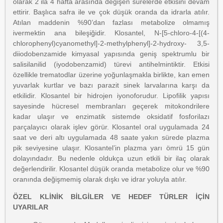
olarak 2 ila 4 hafta arasında değişen sürelerde etkisini devam
ettirir. Başlıca safra ile ve çok düşük oranda da idrarla atılır.
Atılan maddenin %90’dan fazlası metabolize olmamış
ivermektin ana bileşiğidir. Klosantel, N-[5-chloro-4-[(4-
chlorophenyl)cyanomethyl]-2-methylphenyl]-2-hydroxy- 3,5-
diiodobenzamide kimyasal yapısında geniş spektrumlu bir
salisilanilid (iyodobenzamid) türevi antihelmintiktir. Etkisi
özellikle trematodlar üzerine yoğunlaşmakla birlikte, kan emen
yuvarlak kurtlar ve bazı parazit sinek larvalarına karşı da
etkilidir. Klosantel bir hidrojen iyonoforudur. Lipofilik yapısı
sayesinde hücresel membranları geçerek mitokondrilere
kadar ulaşır ve enzimatik sistemde oksidatif fosforilazı
parçalayıcı olarak işlev görür. Klosantel oral uygulamada 24
saat ve deri altı uygulamada 48 saate yakın sürede plazma
pik seviyesine ulaşır. Klosantel’in plazma yarı ömrü 15 gün
dolayındadır. Bu nedenle oldukça uzun etkili bir ilaç olarak
değerlendirilir. Klosantel düşük oranda metabolize olur ve %90
oranında değişmemiş olarak dışkı ve idrar yoluyla atılır.
ÖZEL KLİNİK BİLGİLER VE HEDEF TÜRLER İÇİN
UYARILAR