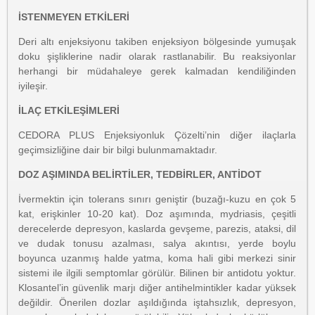
İSTENMEYEN ETKİLERİ
Deri altı enjeksiyonu takiben enjeksiyon bölgesinde yumuşak
doku şişliklerine nadir olarak rastlanabilir. Bu reaksiyonlar
herhangi bir müdahaleye gerek kalmadan kendiliğinden
iyileşir.
İLAÇ ETKİLEŞİMLERİ
CEDORA PLUS Enjeksiyonluk Çözelti’nin diğer ilaçlarla
geçimsizliğine dair bir bilgi bulunmamaktadır.
DOZ AŞIMINDA BELİRTİLER, TEDBİRLER, ANTİDOT
İvermektin için tolerans sınırı geniştir (buzağı-kuzu en çok 5
kat, erişkinler 10-20 kat). Doz aşımında, mydriasis, çeşitli
derecelerde depresyon, kaslarda gevşeme, parezis, ataksi, dil
ve dudak tonusu azalması, salya akıntısı, yerde boylu
boyunca uzanmış halde yatma, koma hali gibi merkezi sinir
sistemi ile ilgili semptomlar görülür. Bilinen bir antidotu yoktur.
Klosantel’in güvenlik marjı diğer antihelmintikler kadar yüksek
değildir. Önerilen dozlar aşıldığında iştahsızlık, depresyon,