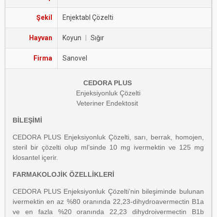
Şekil
Enjektabl Çözelti
Hayvan
Koyun
|
Sığır
Firma
Sanovel
CEDORA PLUS
Enjeksiyonluk Çözelti
Veteriner Endektosit
BİLEŞİMİ
CEDORA PLUS Enjeksiyonluk Çözelti, sarı, berrak, homojen,
steril bir çözelti olup ml’sinde 10 mg ivermektin ve 125 mg
klosantel içerir.
FARMAKOLOJİK ÖZELLİKLERİ
CEDORA PLUS Enjeksiyonluk Çözelti’nin bileşiminde bulunan
ivermektin en az %80 oranında 22,23-dihydroavermectin B1a
ve en fazla %20 oranında 22,23 dihydroivermectin B1b