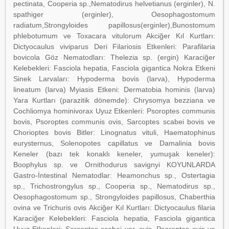
pectinata, Cooperia sp.,Nematodirus helvetianus (erginler), N.
spathiger (erginler), Oesophagostomum
radiatum,Strongyloides papillosus(erginler),Bunostomum
phlebotumum ve Toxacara vitulorum Akciğer Kıl Kurtları:
Dictyocaulus viviparus Deri Filariosis Etkenleri: Parafilaria
bovicola Göz Nematodları: Thelezia sp. (ergin) Karaciğer
Kelebekleri: Fasciola hepatia, Fasciola gigantica Nokra Etkeni
Sinek Larvaları: Hypoderma bovis (larva), Hypoderma
lineatum (larva) Myiasis Etkeni: Dermatobia hominis (larva)
Yara Kurtları (parazitik dönemde): Chrysomya bezziana ve
Cochliomya hominivorax Uyuz Etkenleri: Psoroptes communis
bovis, Psoroptes communis ovis, Sarcoptes scabei bovis ve
Chorioptes bovis Bitler: Linognatus vituli, Haematophinus
eurysternus, Solenopotes capillatus ve Damalinia bovis
Keneler (bazı tek konaklı keneler, yumuşak keneler):
Boophylus sp. ve Ornithodurus savignyi KOYUNLARDA
Gastro-İntestinal Nematodlar: Heamonchus sp., Ostertagia
sp., Trichostrongylus sp., Cooperia sp., Nematodirus sp.,
Oesophagostomum sp., Strongyloides papillosus, Chaberthia
ovina ve Trichuris ovis Akciğer Kıl Kurtları: Dictyocaulus filaria
Karaciğer Kelebekleri: Fasciola hepatia, Fasciola gigantica