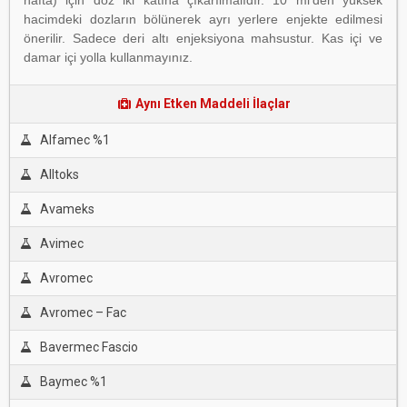
hafta) için doz iki katına çıkarılmalıdır. 10 ml’den yüksek
hacimdeki dozların bölünerek ayrı yerlere enjekte edilmesi
önerilir. Sadece deri altı enjeksiyona mahsustur. Kas içi ve
damar içi yolla kullanmayınız.
Aynı Etken Maddeli İlaçlar
Alfamec %1
Alltoks
Avameks
Avimec
Avromec
Avromec – Fac
Bavermec Fascio
Baymec %1