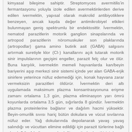
kimyasal bileşime sahiptir. Streptomyces avermitilis’in
fermantasyonu yoluyla izole edilen avermektinlerden derive
edilen ivermektin, yapısal olarak makrolid antibiyotiklere
benzeyen, ancak kayda değer antimikrobiyel etkileri
bulunmayan geniş spektrumlu bir endektosittir. İvermektin,
nematod parazitlerin motorik ganglion sinapslarında ve
artropod parazitlerin nöromuskuler son plaklarında
(artropodlar) gama amino butirik asit (GABA) salgısını
artırmak suretiyle klor (CI-) kanallarını açık tutarak motorik
sinir impulslarının geçişini engeller, parazit felç olur ve ölür.
Buna karşılık, ivermektin memeli hayvanlarda kan/beyin
bariyerini aşıp merkezi sinir sistemi içinde yer alan GABA-erjik
sinirlere yeterince nüfuz edemediği için, konak hayvana zarar
vermeksizin parazitleri öldürür. İvermektin deri altı
uygulamada maksimum plazma konsantrasyonuna erişme
zamanı ortalama 1,3 gün, plazma eliminasyon yarı ömrü
koyunlarda ortalama 3,5 gün, sığırlarda 8 gündür. İvermektin
plazma proteinlerine bağlanır ve dağılım hacmi yüksektir.
Beyin-omurilik sıvısı hariç bütün dokulara ve vücut sıvılarına
nüfuz eder. Yağ dokularında depolanarak yavaş yavaş
salındığı ve vücuttan elimine edildiği için parazit türlerine bağlı