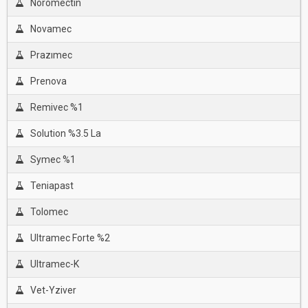
Noromectin
Novamec
Prazımec
Prenova
Remivec %1
Solution %3.5 La
Symec %1
Teniapast
Tolomec
Ultramec Forte %2
Ultramec-K
Vet-Yziver