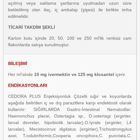
açılmış veya saklama şartlarına uyulmadan uzun süre
bekletilmiş olan ilaç, iç ambalajı (şişesi) ile birlikte imha
edilmelidir.
TİCARİ TAKDİM ŞEKLİ
Karton kutu içinde 20, 50, 100 ve 250 ml’lik renksiz cam
flakonlarda satışa sunulmuştur.
BİLEŞİMİ
Her ml’sinde
10 mg ivermektin ve 125 mg klosantel
içerir.
ENDİKASYONLARI
CEDORA PLUS Enjeksiyonluk Çözelti sığır ve koyunlarda
aşağıda belirtilen iç ve dış parazitlere karşı endektosit olarak
kullanılır: SIĞIRLARDA Gastro-İntestinal Nematodlar:
Haemonchus placei, Ostertagia sp., O.ostertagi (erginler,
larval devreler, hipobiotik larvalar),O.Iyrate (erginler, L4
larvalar), Mecistocirrus digitatus (erginler),Trichostrongylus
axei, T.colubriformis,Cooperia oncophora,C. punctata,C.