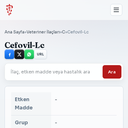
Ana Sayfa
»
Veteriner İlaçları
»
C
»
Cefovil-Lc
Cefovil-Lc
URL
Ara
Etken
-
Madde
Grup
-