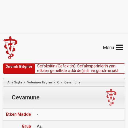
Menü
S
e
f
o
k
s
i
t
i
n
(
C
e
f
o
x
i
t
i
n
)
:
S
e
f
a
l
o
s
p
o
r
i
n
l
e
r
i
n
y
a
n
Önemli Bilgiler
e
t
k
i
l
e
r
i
g
e
n
e
l
l
i
k
l
e
c
i
d
d
i
d
e
ğ
i
l
d
i
r
v
e
g
ö
r
ü
l
m
e
s
ı
k
l
ı
ğ
ı
n
i
s
p
e
t
e
n
d
ü
ş
ü
k
t
ü
r
.
»
»
»
Ana Sayfa
Veteriner İlaçları
C
Cevamune
Cevamune
Etken Madde
-
Grup
Aşı