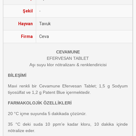
Şekil
-
Hayvan
Tavuk
Firma
Ceva
CEVAMUNE
EFERVESAN TABLET
Aşı suyu klor nötralizanı & renklendiricisi
BİLEŞİMİ
Mavi renkli bir Cevamune Efervesan Tablet; 1,5 g Sodyum
tiyosülfat ve 1,2 g Patent Blue içermektedir.
FARMAKOLOJİK ÖZELLİKLERİ
20 °C içme suyunda 5 dakikada çözünür.
35 °C deki suda 10 ppm'e kadar kloru, 10 dakika içinde
nötralize eder.