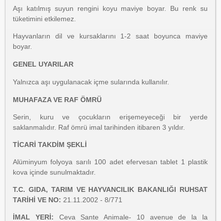
Aşı katılmış suyun rengini koyu maviye boyar. Bu renk su
tüketimini etkilemez.
Hayvanların dil ve kursaklarını 1-2 saat boyunca maviye
boyar.
GENEL UYARILAR
Yalnızca aşı uygulanacak içme sularında kullanılır.
MUHAFAZA VE RAF ÖMRÜ
Serin, kuru ve çocukların erişemeyeceği bir yerde
saklanmalıdır. Raf ömrü imal tarihinden itibaren 3 yıldır.
TİCARİ TAKDİM ŞEKLİ
Alüminyum folyoya sarılı 100 adet efervesan tablet 1 plastik
kova içinde sunulmaktadır.
T.C. GIDA, TARIM VE HAYVANCILIK BAKANLIĞI RUHSAT
TARİHİ VE NO:
21.11.2002 - 8/771
İMAL YERİ:
Ceva Sante Animale- 10 avenue de la la