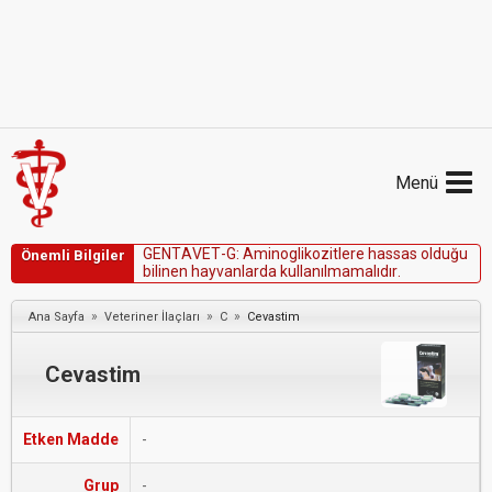
Menü
G
E
N
T
A
V
E
T
-
G
:
A
m
i
n
o
g
l
i
k
o
z
i
t
l
e
r
e
h
a
s
s
a
s
o
l
d
u
ğ
u
Önemli Bilgiler
b
i
l
i
n
e
n
h
a
y
v
a
n
l
a
r
d
a
k
u
l
l
a
n
ı
l
m
a
m
a
l
ı
d
ı
r
.
»
»
»
Ana Sayfa
Veteriner İlaçları
C
Cevastim
Cevastim
Etken Madde
-
Grup
-