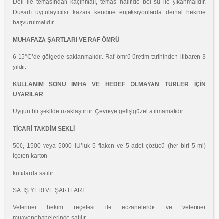
Deri ile temasından kaçınmalı, temas halinde bol su ile yıkanmalıdır.
Duyarlı
uygulayıcılar kazara kendine enjeksiyonlarda derhal hekime
başvurulmalıdır.
MUHAFAZA ŞARTLARI VE RAF ÖMRÜ
6-15°C’de gölgede saklanmalıdır. Raf ömrü üretim tarihinden itibaren 3
yıldır.
KULLANIM SONU İMHA VE HEDEF OLMAYAN TÜRLER İÇİN
UYARILAR
Uygun bir şekilde uzaklaştırılır. Çevreye gelişigüzel atılmamalıdır.
TİCARİ TAKDİM ŞEKLİ
500, 1500 veya 5000 IU’luk 5 flakon ve 5 adet çözücü (her biri 5 ml)
içeren karton
kutularda satılır.
SATIŞ YERİ VE ŞARTLARI
Veteriner hekim reçetesi ile eczanelerde ve veteriner
muayenehanelerinde satılır