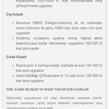
indüksiyonu 1500-5000 IU suni tohumlamada veya
çiftleştirmede uygulanır.
Dişi köpek
Anöstrus PMSG (Folligon-Intervet) ile ön tedaviden
sonra östrusun ilk günü 500IU kas içine veya ven içine
uygulanır.
Gecikmiş ovulasyon, uzamış östrus Vajinal akıntı
kayboluncaya kadar tekrarlanan uygulama 100-500 IU
kas içine yapılır.
Erkek Köpek
Kriptorşizm 6 haftaya kadar, haftada iki kez 100-500 IU
kas içine uygulanır.
Libido Eksikliği Çiftleşmeden 6-12 saat önce 100-500 IU
kas içine uygulanır.
ÖZEL KLİNİK BİLGİLER VE HEDEF TÜRLER İÇİN UYARILAR
Sığırlardaki uygulamanın LH artışı döneminde yapılması önerilir.
Kullanım zamanının
yanlış seçimi follikülün luteinleşmesine veya
olgunlaşmamış ovullere yol açabilir.