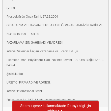
(VHR).
Prospektüsün Onay Tarihi: 27.12.2004
GIDA TARIM VE HAYVANCILIK BAKANLIĞI PAZARLAMA İZİN TARİH VE
NO: 14.10.1991 – 5/418
PAZARLAMA İZİN SAHİBİ ADI VE ADRESİ
Intervet Veteriner İlaçları Pazarlama ve Ticaret Ltd. Şti.
Esentepe Mah. Büyükdere Cad. No:199 Levent 199 Ofis Bloğu Kat:13,
34394
Şişli/İstanbul
ÜRETİCİ FİRMA ADI VE ADRESİ:
Intervet International GmbH
Feldstrasse 1a, 85716 Unterschleissheim/Almanya
Sitemiz çerez kullanmaktadır. Detaylı bilgi için