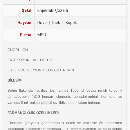
Şekil
Enjektabl Çözelti
Hayvan
Düve
|
İnek
|
Köpek
Firma
MSD
CHORULON
ENJEKSIYONLUK ÇÖZELTI
LIYOFILIZE KORYONIK GONADOTROPİN
BİLEŞİMİ
Beher flakonda liyofilize toz halinde 1500 IU beyaz renkli koryonik
gonadotropin
(hCG=human chorionic gonadotrophin) hormonu ve
yanında 5 ml renksiz çözücü sıvı
ihtiva eden flakon bulunur.
FARMAKOLOJİK ÖZELLİKLERİ
Chorulon (koryonik gonadotropin) erkek ve dişilerde ön hipofizden
salgılanan
luteinleştirici hormonu (LH) tamamlayabilen ve onun yerine