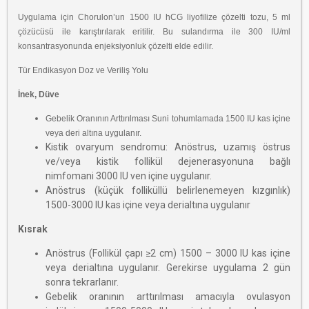
Uygulama için Chorulon’un 1500 IU hCG liyofilize çözelti tozu, 5 ml
çözücüsü ile
karıştırılarak eritilir. Bu sulandırma ile 300 IU/ml
konsantrasyonunda enjeksiyonluk
çözelti elde edilir.
Tür Endikasyon Doz ve Veriliş Yolu
İnek, Düve
Gebelik Oranının Arttırılması Suni tohumlamada 1500 IU kas içine
veya deri altına uygulanır.
Kistik ovaryum sendromu: Anöstrus, uzamış östrus
ve/veya kistik follikül dejenerasyonuna bağlı
nimfomani 3000 IU ven içine uygulanır.
Anöstrus (küçük folliküllü belirlenemeyen kızgınlık)
1500-3000 IU kas içine veya derialtına uygulanır
Kısrak
Anöstrus (Follikül çapı ≥2 cm) 1500 – 3000 IU kas içine
veya derialtına uygulanır. Gerekirse uygulama 2 gün
sonra tekrarlanır.
Gebelik oranının arttırılması amacıyla ovulasyon