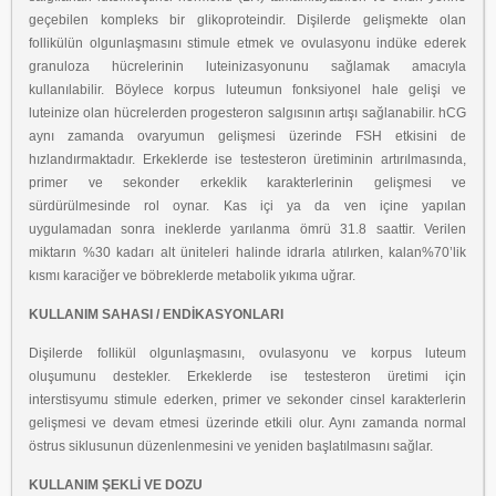
geçebilen kompleks bir
glikoproteindir. Dişilerde gelişmekte olan
follikülün olgunlaşmasını stimule etmek
ve ovulasyonu indüke ederek
granuloza hücrelerinin luteinizasyonunu sağlamak
amacıyla
kullanılabilir. Böylece korpus luteumun fonksiyonel hale gelişi ve
luteinize
olan hücrelerden progesteron salgısının artışı sağlanabilir. hCG
aynı zamanda
ovaryumun gelişmesi üzerinde FSH etkisini de
hızlandırmaktadır. Erkeklerde ise
testesteron üretiminin artırılmasında,
primer ve sekonder erkeklik karakterlerinin
gelişmesi ve
sürdürülmesinde rol oynar. Kas içi ya da ven içine yapılan
uygulamadan
sonra ineklerde yarılanma ömrü 31.8 saattir. Verilen
miktarın %30 kadarı alt üniteleri
halinde idrarla atılırken, kalan%70’lik
kısmı karaciğer ve böbreklerde metabolik
yıkıma uğrar.
KULLANIM SAHASI / ENDİKASYONLARI
Dişilerde follikül olgunlaşmasını, ovulasyonu ve korpus luteum
oluşumunu destekler.
Erkeklerde ise testesteron üretimi için
interstisyumu stimule ederken, primer ve
sekonder cinsel karakterlerin
gelişmesi ve devam etmesi üzerinde etkili olur. Aynı
zamanda normal
östrus siklusunun düzenlenmesini ve yeniden başlatılmasını sağlar.
KULLANIM ŞEKLİ VE DOZU