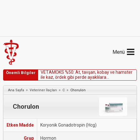
Menü
V
E
T
A
M
O
K
S
%
5
0
:
A
t
,
t
a
v
ş
a
n
,
k
o
b
a
y
v
e
h
a
m
s
t
e
r
Önemli Bilgiler
i
l
e
k
a
z
,
ö
r
d
e
k
g
i
b
i
p
e
r
d
e
a
y
a
k
l
ı
l
a
r
a
u
y
g
u
l
a
n
m
a
m
a
l
ı
d
ı
r
.
»
»
»
Ana Sayfa
Veteriner İlaçları
C
Chorulon
Chorulon
Etken Madde
Koryonik Gonadotropin (Hcg)
Grup
Hormon