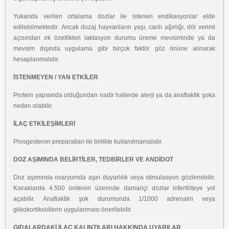
Yukarıda verilen ortalama dozlar ile istenen endikasyonlar elde
edilebilmektedir.
Ancak dozaj hayvanların yaşı, canlı ağırlığı, döl verimi
açısından ırk özellikleri
laktasyon durumu üreme mevsiminde ya da
mevsim dışında uygulama gibi birçok
faktör göz önüne alınarak
hesaplanmalıdır.
İSTENMEYEN / YAN ETKİLER
Protein yapısında olduğundan nadir hallerde alerji ya da anaflaktik şoka
neden
olabilir.
İLAÇ ETKİLEŞİMLERİ
Prosgesteron preparatları ile birlikte kullanılmamalıdır.
DOZ AŞIMINDA BELİRTİLER, TEDBİRLER VE ANDİDOT
Doz aşımında ovaryumda aşırı duyarlılık veya stimulasyon gözlenebilir.
Kısraklarda
4.500 ünitenin üzerinde damariçi dozlar infertiliteye yol
açabilir. Anaflaktik şok
durumunda 1/1000 adrenalin veya
glikokortikoidlerin uygulanması önerilebilir.
GIDALARDAKİ İLAÇ KALINTILARI HAKKINDA UYARILAR