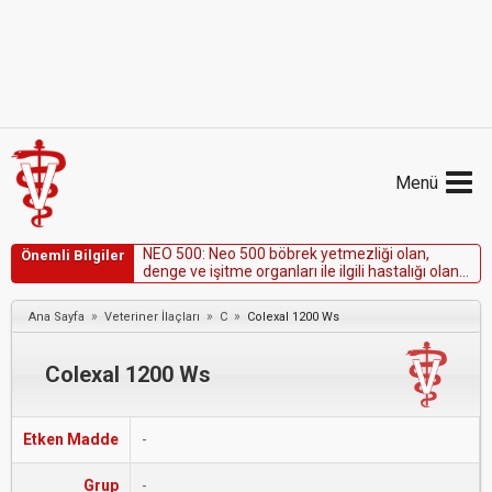
Menü
N
E
O
5
0
0
:
N
e
o
5
0
0
b
ö
b
r
e
k
y
e
t
m
e
z
l
i
ğ
i
o
l
a
n
,
Önemli Bilgiler
d
e
n
g
e
v
e
i
ş
i
t
m
e
o
r
g
a
n
l
a
r
ı
i
l
e
i
l
g
i
l
i
h
a
s
t
a
l
ı
ğ
ı
o
l
a
n
h
a
y
v
a
n
l
a
r
d
a
k
u
l
l
a
n
ı
l
m
a
s
ı
k
o
n
t
r
e
n
d
i
k
e
d
i
r
.
»
»
»
Ana Sayfa
Veteriner İlaçları
C
Colexal 1200 Ws
Colexal 1200 Ws
Etken Madde
-
Grup
-