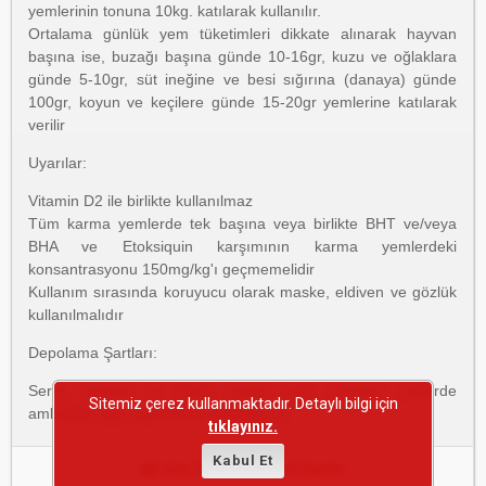
yemlerinin tonuna 10kg. katılarak kullanılır.
Ortalama günlük yem tüketimleri dikkate alınarak hayvan
başına ise, buzağı başına günde 10-16gr, kuzu ve oğlaklara
günde 5-10gr, süt ineğine ve besi sığırına (danaya) günde
100gr, koyun ve keçilere günde 15-20gr yemlerine katılarak
verilir
Uyarılar:
Vitamin D2 ile birlikte kullanılmaz
Tüm karma yemlerde tek başına veya birlikte BHT ve/veya
BHA ve Etoksiquin karşımının karma yemlerdeki
konsantrasyonu 150mg/kg'ı geçmemelidir
Kullanım sırasında koruyucu olarak maske, eldiven ve gözlük
kullanılmalıdır
Depolama Şartları:
Serin, nemsiz ve direkt güneş ışığı almayan yerlerde
Sitemiz çerez kullanmaktadır. Detaylı bilgi için
ambalajın ağzı açılmamış depolayınız
tıklayınız.
Kabul Et
Aynı Etken Maddeli İlaçlar