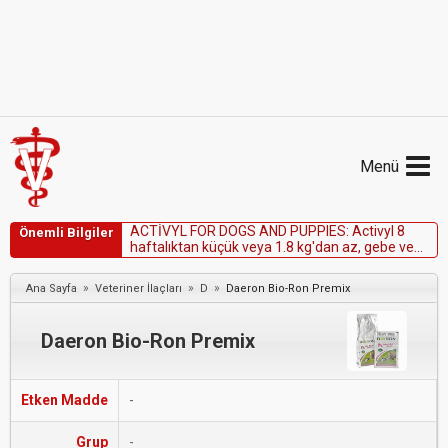
Menü
A
C
T
İ
V
Y
L
F
O
R
D
O
G
S
A
N
D
P
U
P
P
I
E
S
:
A
c
t
i
v
y
l
8
Önemli Bilgiler
h
a
f
t
a
l
ı
k
t
a
n
k
ü
ç
ü
k
v
e
y
a
1
.
8
k
g
'
d
a
n
a
z
,
g
e
b
e
v
e
l
a
k
t
a
s
y
o
n
d
a
k
i
k
ö
p
e
k
l
e
r
d
e
k
u
l
l
a
n
ı
l
m
a
z
.
»
»
»
Ana Sayfa
Veteriner İlaçları
D
Daeron Bio-Ron Premix
Daeron Bio-Ron Premix
Etken Madde
-
Grup
-