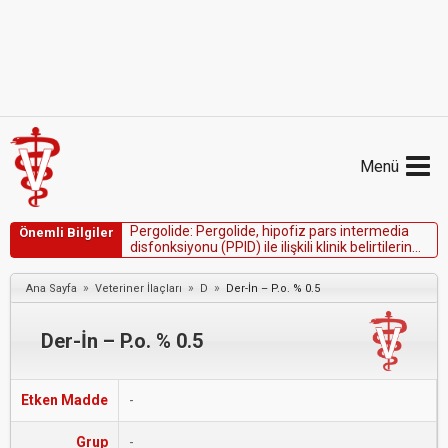
Menü
P
e
r
g
o
l
i
d
e
:
P
e
r
g
o
l
i
d
e
,
h
i
p
o
f
i
z
p
a
r
s
i
n
t
e
r
m
e
d
i
a
Önemli Bilgiler
d
i
s
f
o
n
k
s
i
y
o
n
u
(
P
P
I
D
)
i
l
e
i
l
i
ş
k
i
l
i
k
l
i
n
i
k
b
e
l
i
r
t
i
l
e
r
i
n
k
o
n
t
r
o
l
ü
i
ç
i
n
a
t
l
a
r
d
a
k
u
l
l
a
n
ı
m
i
ç
i
n
F
D
A
o
n
a
y
l
ı
d
ı
r
.
»
»
»
Ana Sayfa
Veteriner İlaçları
D
Der-İn – P.o. % 0.5
Der-İn – P.o. % 0.5
Etken Madde
-
Grup
-